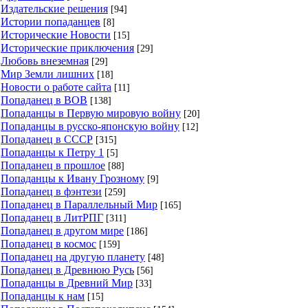
Издательские решения
[94]
Истории попаданцев
[8]
Исторические Новости
[15]
Исторические приключения
[29]
Любовь внеземная
[29]
Мир Земли лишних
[18]
Новости о работе сайта
[11]
Попаданец в ВОВ
[138]
Попаданцы в Первую мировую войну
[20]
Попаданцы в русско-японскую войну
[12]
Попаданец в СССР
[315]
Попаданцы к Петру 1
[5]
Попаданец в прошлое
[88]
Попаданцы к Ивану Грозному
[9]
Попаданец в фэнтези
[259]
Попаданец в Параллельный Мир
[165]
Попаданец в ЛитРПГ
[311]
Попаданец в другом мире
[186]
Попаданец в космос
[159]
Попаданец на другую планету
[48]
Попаданец в Древнюю Русь
[56]
Попаданцы в Древний Мир
[33]
Попаданцы к нам
[15]