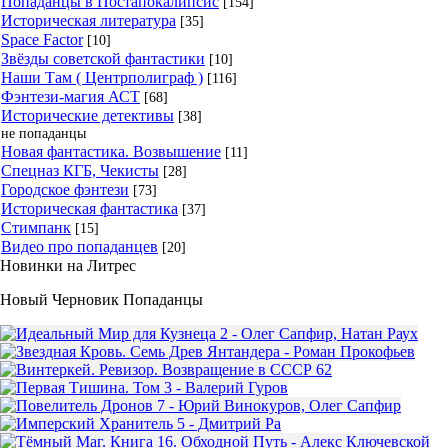
Попаданцы в Постапокалипсис
[154]
Историческая литература
[35]
Space Factor
[10]
Звёзды советской фантастики
[10]
Наши Там ( Центрполиграф )
[116]
Фэнтези-магия АСТ
[68]
Исторические детективы
[38]
не попаданцы
Новая фантастика. Возвышение
[11]
Спецназ КГБ, Чекисты
[28]
Городское фэнтези
[73]
Историческая фантастика
[37]
Стимпанк
[15]
Видео про попаданцев
[20]
Новинки на Литрес
Новый Черновик Попаданцы