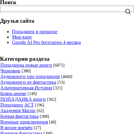
Поиск
Друзья сайта
Попаданец в прошлое
Мир книг
Google AI Pro бесплатно 4 месяца
Категории раздела
Попаданцы новые книги
[6875]
Черновик
[380]
Аудиокниги про попаданцев
[4660]
Аудиокниги не фантастика
[53]
Альтернативная История
[321]
Бояръ-аниме
[149]
ПОПАДАНКА книги
[362]
Попаданец АСТ
[196]
Академия Магии
[62]
Боевая фантастика
[308]
Военные приключения
[48]
В вихре времён
[27]
Военная фантастика
[209]