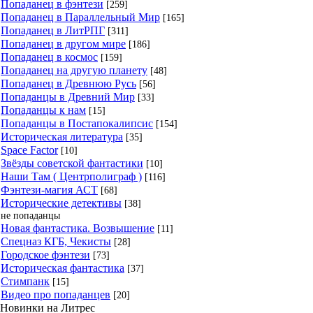
Попаданец в фэнтези
[259]
Попаданец в Параллельный Мир
[165]
Попаданец в ЛитРПГ
[311]
Попаданец в другом мире
[186]
Попаданец в космос
[159]
Попаданец на другую планету
[48]
Попаданец в Древнюю Русь
[56]
Попаданцы в Древний Мир
[33]
Попаданцы к нам
[15]
Попаданцы в Постапокалипсис
[154]
Историческая литература
[35]
Space Factor
[10]
Звёзды советской фантастики
[10]
Наши Там ( Центрполиграф )
[116]
Фэнтези-магия АСТ
[68]
Исторические детективы
[38]
не попаданцы
Новая фантастика. Возвышение
[11]
Спецназ КГБ, Чекисты
[28]
Городское фэнтези
[73]
Историческая фантастика
[37]
Стимпанк
[15]
Видео про попаданцев
[20]
Новинки на Литрес