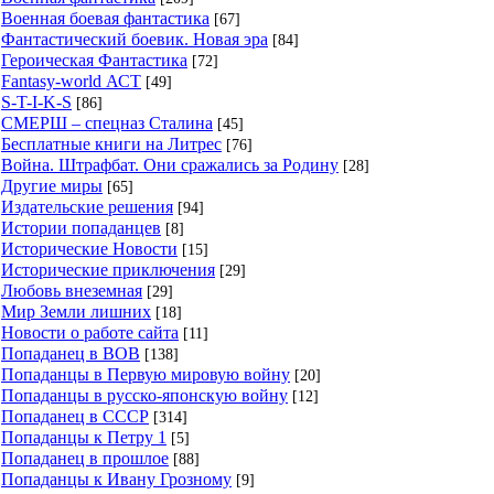
Военная боевая фантастика
[67]
Фантастический боевик. Новая эра
[84]
Героическая Фантастика
[72]
Fantasy-world АСТ
[49]
S-T-I-K-S
[86]
СМЕРШ – спецназ Сталина
[45]
Бесплатные книги на Литрес
[76]
Война. Штрафбат. Они сражались за Родину
[28]
Другие миры
[65]
Издательские решения
[94]
Истории попаданцев
[8]
Исторические Новости
[15]
Исторические приключения
[29]
Любовь внеземная
[29]
Мир Земли лишних
[18]
Новости о работе сайта
[11]
Попаданец в ВОВ
[138]
Попаданцы в Первую мировую войну
[20]
Попаданцы в русско-японскую войну
[12]
Попаданец в СССР
[314]
Попаданцы к Петру 1
[5]
Попаданец в прошлое
[88]
Попаданцы к Ивану Грозному
[9]