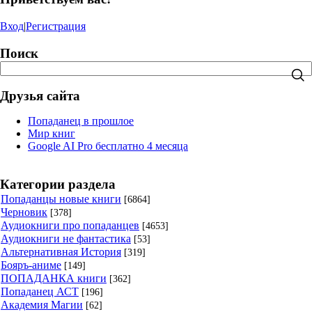
Вход
|
Регистрация
Поиск
Друзья сайта
Попаданец в прошлое
Мир книг
Google AI Pro бесплатно 4 месяца
Категории раздела
Попаданцы новые книги
[6864]
Черновик
[378]
Аудиокниги про попаданцев
[4653]
Аудиокниги не фантастика
[53]
Альтернативная История
[319]
Бояръ-аниме
[149]
ПОПАДАНКА книги
[362]
Попаданец АСТ
[196]
Академия Магии
[62]