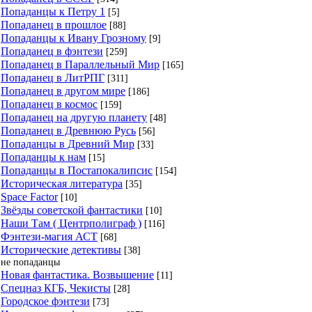
Попаданцы к Петру 1
[5]
Попаданец в прошлое
[88]
Попаданцы к Ивану Грозному
[9]
Попаданец в фэнтези
[259]
Попаданец в Параллельный Мир
[165]
Попаданец в ЛитРПГ
[311]
Попаданец в другом мире
[186]
Попаданец в космос
[159]
Попаданец на другую планету
[48]
Попаданец в Древнюю Русь
[56]
Попаданцы в Древний Мир
[33]
Попаданцы к нам
[15]
Попаданцы в Постапокалипсис
[154]
Историческая литература
[35]
Space Factor
[10]
Звёзды советской фантастики
[10]
Наши Там ( Центрполиграф )
[116]
Фэнтези-магия АСТ
[68]
Исторические детективы
[38]
не попаданцы
Новая фантастика. Возвышение
[11]
Спецназ КГБ, Чекисты
[28]
Городское фэнтези
[73]