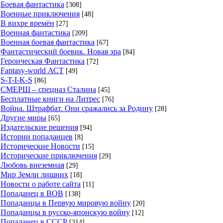
Боевая фантастика
[308]
Военные приключения
[48]
В вихре времён
[27]
Военная фантастика
[209]
Военная боевая фантастика
[67]
Фантастический боевик. Новая эра
[84]
Героическая Фантастика
[72]
Fantasy-world АСТ
[49]
S-T-I-K-S
[86]
СМЕРШ – спецназ Сталина
[45]
Бесплатные книги на Литрес
[76]
Война. Штрафбат. Они сражались за Родину
[28]
Другие миры
[65]
Издательские решения
[94]
Истории попаданцев
[8]
Исторические Новости
[15]
Исторические приключения
[29]
Любовь внеземная
[29]
Мир Земли лишних
[18]
Новости о работе сайта
[11]
Попаданец в ВОВ
[138]
Попаданцы в Первую мировую войну
[20]
Попаданцы в русско-японскую войну
[12]
Попаданец в СССР
[314]