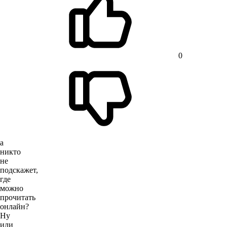
0
а
никто
не
подскажет,
где
можно
прочитать
онлайн?
Ну
или