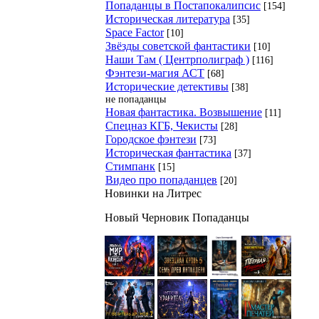
Попаданцы в Постапокалипсис
[154]
Историческая литература
[35]
Space Factor
[10]
Звёзды советской фантастики
[10]
Наши Там ( Центрполиграф )
[116]
Фэнтези-магия АСТ
[68]
Исторические детективы
[38]
не попаданцы
Новая фантастика. Возвышение
[11]
Спецназ КГБ, Чекисты
[28]
Городское фэнтези
[73]
Историческая фантастика
[37]
Стимпанк
[15]
Видео про попаданцев
[20]
Новинки на Литрес
Новый Черновик Попаданцы