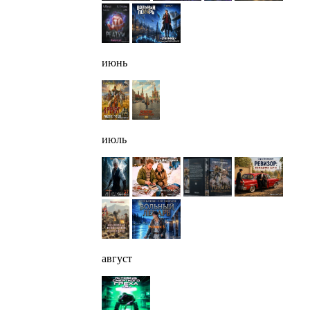
июнь
июль
август