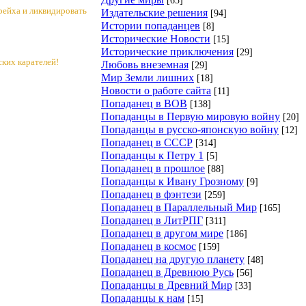
рейха и ликвидировать
Издательские решения
[94]
Истории попаданцев
[8]
Исторические Новости
[15]
Исторические приключения
[29]
ких карателей!
Любовь внеземная
[29]
Мир Земли лишних
[18]
Новости о работе сайта
[11]
Попаданец в ВОВ
[138]
Попаданцы в Первую мировую войну
[20]
Попаданцы в русско-японскую войну
[12]
Попаданец в СССР
[314]
Попаданцы к Петру 1
[5]
Попаданец в прошлое
[88]
Попаданцы к Ивану Грозному
[9]
Попаданец в фэнтези
[259]
Попаданец в Параллельный Мир
[165]
Попаданец в ЛитРПГ
[311]
Попаданец в другом мире
[186]
Попаданец в космос
[159]
Попаданец на другую планету
[48]
Попаданец в Древнюю Русь
[56]
Попаданцы в Древний Мир
[33]
Попаданцы к нам
[15]