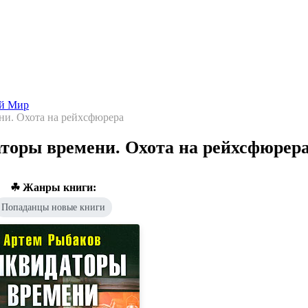
Попаданцы - лучшие книги
Библиотека
Каталог
Архи
ой Мир
ни. Охота на рейхсфюрера
торы времени. Охота на рейхсфюрер
☘ Жанры книги:
Попаданцы новые книги