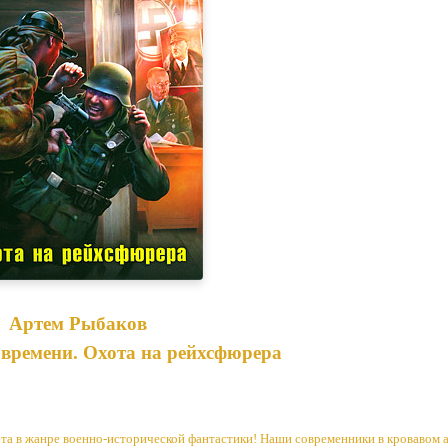
Артем Рыбаков
времени. Охота на рейхсфюрера
 в жанре военно-исторической фантастики! Наши современники в кровавом а