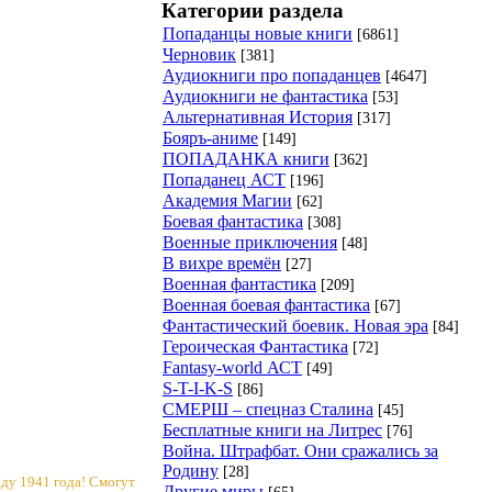
Категории раздела
Попаданцы новые книги
[6861]
Черновик
[381]
Аудиокниги про попаданцев
[4647]
Аудиокниги не фантастика
[53]
Альтернативная История
[317]
Бояръ-аниме
[149]
ПОПАДАНКА книги
[362]
Попаданец АСТ
[196]
Академия Магии
[62]
Боевая фантастика
[308]
Военные приключения
[48]
В вихре времён
[27]
Военная фантастика
[209]
Военная боевая фантастика
[67]
Фантастический боевик. Новая эра
[84]
Героическая Фантастика
[72]
Fantasy-world АСТ
[49]
S-T-I-K-S
[86]
СМЕРШ – спецназ Сталина
[45]
Бесплатные книги на Литрес
[76]
Война. Штрафбат. Они сражались за
Родину
[28]
ду 1941 года! Смогут
Другие миры
[65]