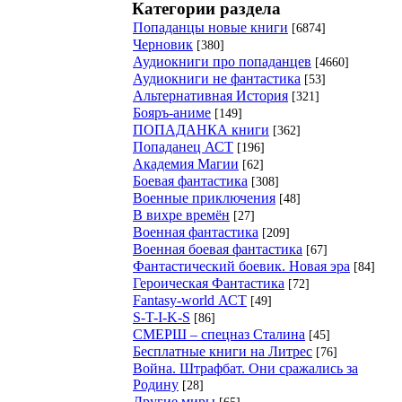
Категории раздела
Попаданцы новые книги
[6874]
Черновик
[380]
Аудиокниги про попаданцев
[4660]
Аудиокниги не фантастика
[53]
Альтернативная История
[321]
Бояръ-аниме
[149]
ПОПАДАНКА книги
[362]
Попаданец АСТ
[196]
Академия Магии
[62]
Боевая фантастика
[308]
Военные приключения
[48]
В вихре времён
[27]
Военная фантастика
[209]
Военная боевая фантастика
[67]
Фантастический боевик. Новая эра
[84]
Героическая Фантастика
[72]
Fantasy-world АСТ
[49]
S-T-I-K-S
[86]
СМЕРШ – спецназ Сталина
[45]
Бесплатные книги на Литрес
[76]
Война. Штрафбат. Они сражались за
Родину
[28]
Другие миры
[65]