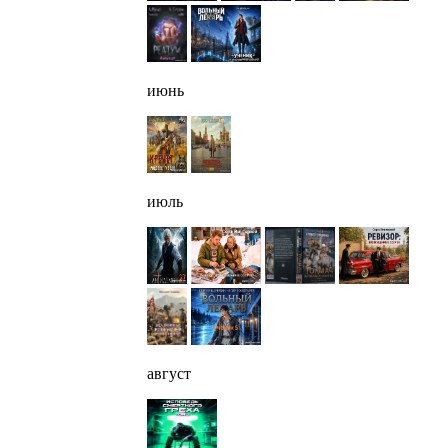
июнь
июль
август