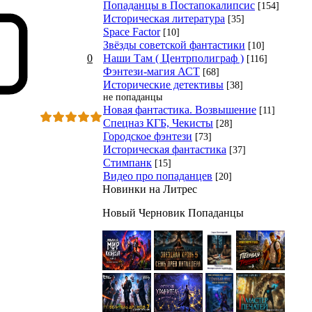
Попаданцы в Постапокалипсис
[154]
Историческая литература
[35]
Space Factor
[10]
Звёзды советской фантастики
[10]
Наши Там ( Центрполиграф )
0
[116]
Фэнтези-магия АСТ
[68]
Исторические детективы
[38]
не попаданцы
Новая фантастика. Возвышение
[11]
Спецназ КГБ, Чекисты
[28]
Городское фэнтези
[73]
Историческая фантастика
[37]
Стимпанк
[15]
Видео про попаданцев
[20]
Новинки на Литрес
Новый Черновик Попаданцы