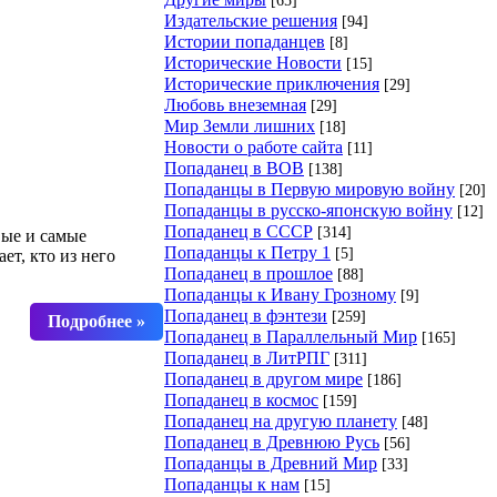
Издательские решения
[94]
Истории попаданцев
[8]
Исторические Новости
[15]
Исторические приключения
[29]
Любовь внеземная
[29]
Мир Земли лишних
[18]
Новости о работе сайта
[11]
Попаданец в ВОВ
[138]
Попаданцы в Первую мировую войну
[20]
Попаданцы в русско-японскую войну
[12]
Попаданец в СССР
[314]
вые и самые
Попаданцы к Петру 1
[5]
ет, кто из него
Попаданец в прошлое
[88]
Попаданцы к Ивану Грозному
[9]
Попаданец в фэнтези
[259]
Попаданец в Параллельный Мир
[165]
Попаданец в ЛитРПГ
[311]
Попаданец в другом мире
[186]
Попаданец в космос
[159]
Попаданец на другую планету
[48]
Попаданец в Древнюю Русь
[56]
Попаданцы в Древний Мир
[33]
Попаданцы к нам
[15]