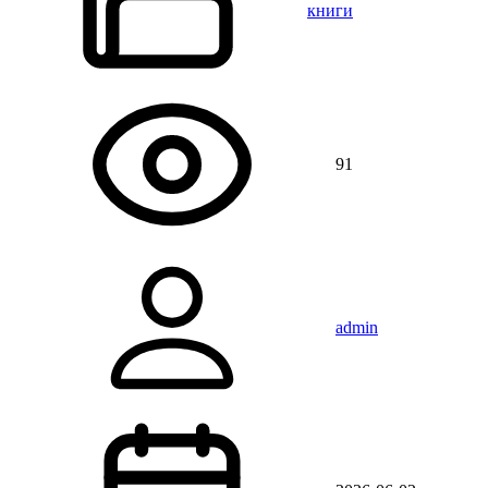
книги
91
admin