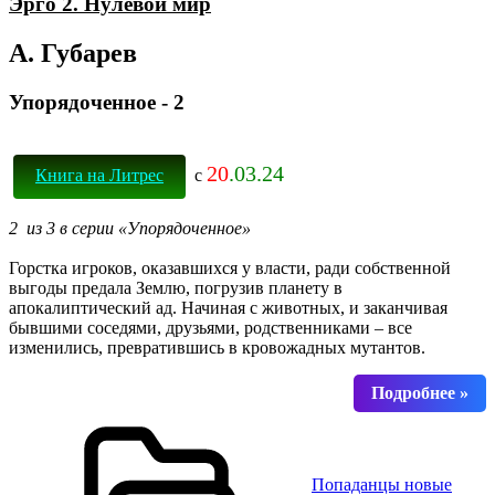
Эрго 2. Нулевой мир
А. Губарев
Упорядоченное - 2
20
.03.24
Книга на Литрес
с
2 из 3 в серии «Упорядоченное»
Горстка игроков, оказавшихся у власти, ради собственной
выгоды предала Землю, погрузив планету в
апокалиптический ад. Начиная с животных, и заканчивая
бывшими соседями, друзьями, родственниками – все
изменились, превратившись в кровожадных мутантов.
Попаданцы новые