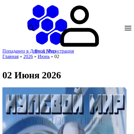
Попаданец в Другой Мир
Вход
|
Регистрация
Главная
»
2026
»
Июнь
»
02
02 Июня 2026