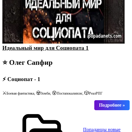
Идеальный мир для Социопата 1
⭐ Олег Сапфир
⚡ Социопат - 1
⚔️
🧟
😵
🎲
Боевая фантастика,
Зомби,
Постапокалипсис,
РеалРПГ
Попаданцы новые