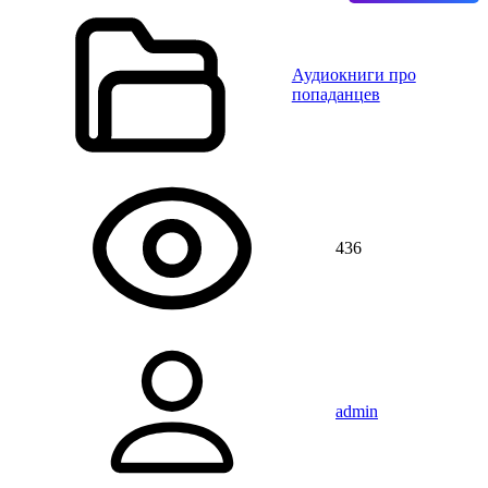
Аудиокниги про
попаданцев
436
admin