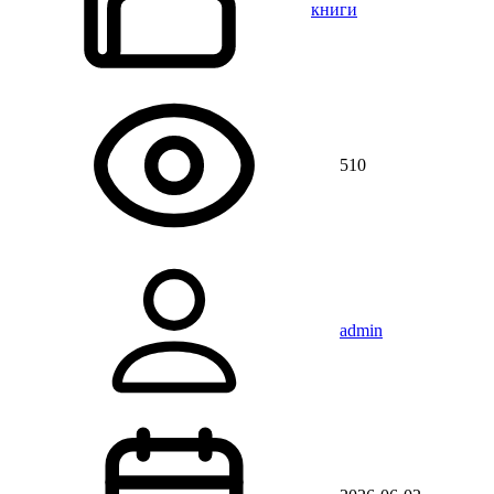
книги
510
admin