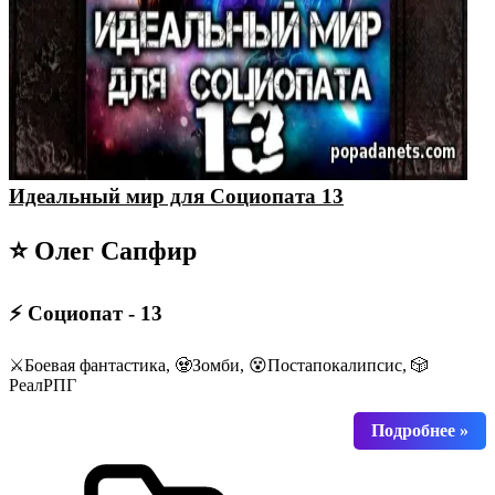
Идеальный мир для Социопата 13
⭐ Олег Сапфир
⚡ Социопат - 13
⚔️Боевая фантастика, 🧟Зомби, 😵Постапокалипсис, 🎲
РеалРПГ