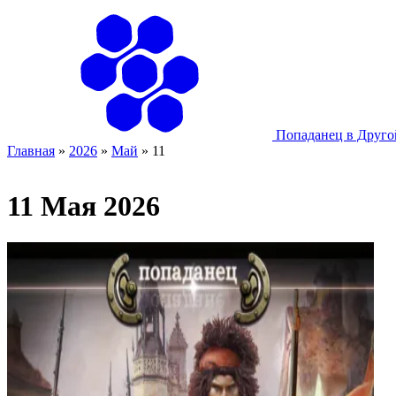
Попаданец в Друг
Главная
»
2026
»
Май
»
11
11 Мая 2026