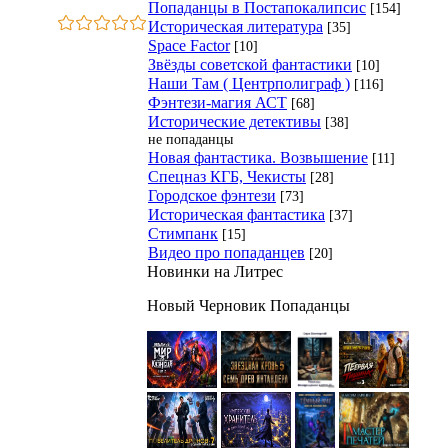
Попаданцы в Постапокалипсис
[154]
Историческая литература
[35]
Space Factor
[10]
Звёзды советской фантастики
[10]
Наши Там ( Центрполиграф )
[116]
Фэнтези-магия АСТ
[68]
Исторические детективы
[38]
не попаданцы
Новая фантастика. Возвышение
[11]
Спецназ КГБ, Чекисты
[28]
Городское фэнтези
[73]
Историческая фантастика
[37]
Стимпанк
[15]
Видео про попаданцев
[20]
Новинки на Литрес
Новый Черновик Попаданцы