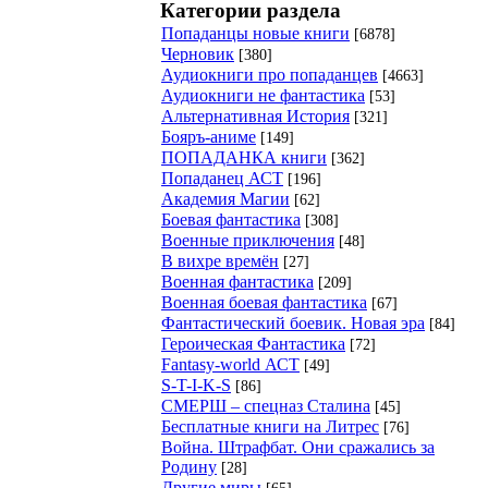
Категории раздела
Попаданцы новые книги
[6878]
Черновик
[380]
Аудиокниги про попаданцев
[4663]
Аудиокниги не фантастика
[53]
Альтернативная История
[321]
Бояръ-аниме
[149]
ПОПАДАНКА книги
[362]
Попаданец АСТ
[196]
Академия Магии
[62]
Боевая фантастика
[308]
Военные приключения
[48]
В вихре времён
[27]
Военная фантастика
[209]
Военная боевая фантастика
[67]
Фантастический боевик. Новая эра
[84]
Героическая Фантастика
[72]
Fantasy-world АСТ
[49]
S-T-I-K-S
[86]
СМЕРШ – спецназ Сталина
[45]
Бесплатные книги на Литрес
[76]
Война. Штрафбат. Они сражались за
Родину
[28]
Другие миры
[65]