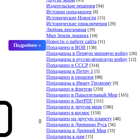
Издательские решения
[94]
Истории попаданцев
[8]
Исторические Новости
[15]
Исторические приключения
[29]
Любовь внеземная
[29]
Мир Земли лишних
[18]
Новости о работе сайта
[11]
Попаданец в ВОВ
[138]
Попаданцы в Первую мировую войну
[20]
Попаданцы в русско-японскую войну
[12]
Попаданец в СССР
[314]
Попаданцы к Петру 1
[5]
Попаданец в прошлое
[88]
Попаданцы к Ивану Грозному
[9]
Попаданец в фэнтези
[259]
Попаданец в Параллельный Мир
[165]
Попаданец в ЛитРПГ
[311]
Попаданец в другом мире
[186]
Попаданец в космос
[159]
Попаданец на другую планету
[48]
0
Попаданец в Древнюю Русь
[56]
Попаданцы в Древний Мир
[33]
Попаданцы к нам
[15]