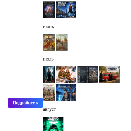
июнь
июль
август