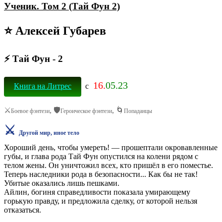
Ученик. Том 2 (Тай Фун 2)
⭐ Алексей Губарев
⚡ Тай Фун - 2
16.
05.23
Книга на Литрес
с
⚔️
, 🛡️
, 🌀
Боевое фэнтези
Героическое фэнтези
Попаданцы
⚔️
Другой мир, иное тело
Хороший день, чтобы умереть! — прошептали окровавленные
губы, и глава рода Тай Фун опустился на колени рядом с
телом жены. Он уничтожил всех, кто пришёл в его поместье.
Теперь наследники рода в безопасности... Как бы не так!
Убитые оказались лишь пешками.
Айлин, богиня справедливости показала умирающему
горькую правду, и предложила сделку, от которой нельзя
отказаться.