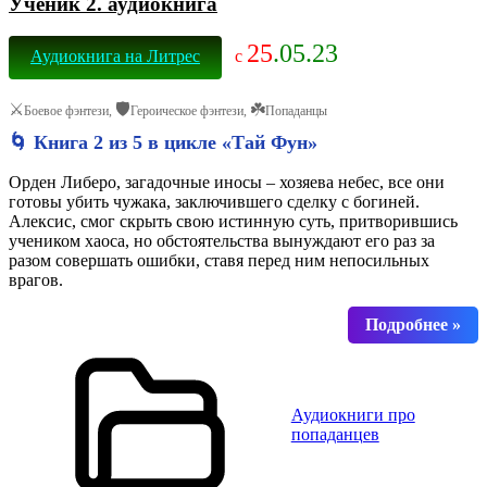
Ученик 2. аудиокнига
25
.05.23
Аудиокнига на Литрес
с
⚔️
🛡️
☘️
Боевое фэнтези,
Героическое фэнтези,
Попаданцы
🌀 Книга 2 из 5 в цикле «Тай Фун»
Орден Либеро, загадочные иносы – хозяева небес, все они
готовы убить чужака, заключившего сделку с богиней.
Алексис, смог скрыть свою истинную суть, притворившись
учеником хаоса, но обстоятельства вынуждают его раз за
разом совершать ошибки, ставя перед ним непосильных
врагов.
Аудиокниги про
попаданцев