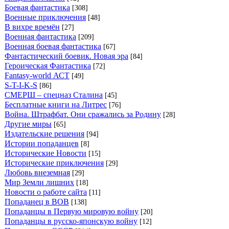
Боевая фантастика
[308]
Военные приключения
[48]
В вихре времён
[27]
Военная фантастика
[209]
Военная боевая фантастика
[67]
Фантастический боевик. Новая эра
[84]
Героическая Фантастика
[72]
Fantasy-world АСТ
[49]
S-T-I-K-S
[86]
СМЕРШ – спецназ Сталина
[45]
Бесплатные книги на Литрес
[76]
Война. Штрафбат. Они сражались за Родину
[28]
Другие миры
[65]
Издательские решения
[94]
Истории попаданцев
[8]
Исторические Новости
[15]
Исторические приключения
[29]
Любовь внеземная
[29]
Мир Земли лишних
[18]
Новости о работе сайта
[11]
Попаданец в ВОВ
[138]
Попаданцы в Первую мировую войну
[20]
Попаданцы в русско-японскую войну
[12]