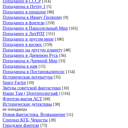
Попаданец в СССР
[314]
Попаданцы к Петру 1
[5]
Попаданец в прошлое
[88]
Попаданцы к Ивану Грозному
[9]
Попаданец в фэнтези
[259]
Попаданец в Параллельный Мир
[165]
Попаданец в ЛитРПГ
[311]
Попаданец в другом мире
[186]
Попаданец в космос
[159]
Попаданец на другую планету
[48]
Попаданец в Древнюю Русь
[56]
Попаданцы в Древний Мир
[33]
Попаданцы к нам
[15]
Попаданцы в Постапокалипсис
[154]
Историческая литература
[35]
Space Factor
[10]
Звёзды советской фантастики
[10]
Наши Там ( Центрполиграф )
[116]
Фэнтези-магия АСТ
[68]
Исторические детективы
[38]
не попаданцы
Новая фантастика. Возвышение
[11]
Спецназ КГБ, Чекисты
[28]
Городское фэнтези
[73]