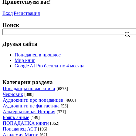
Приветствуем вас!
Вход
|
Регистрация
Поиск
Друзья сайта
Попаданец в прошлое
Мир книг
Google AI Pro бесплатно 4 месяца
Категории раздела
Попаданцы новые книги
[6875]
Черновик
[380]
Аудиокниги про попаданцев
[4660]
Аудиокниги не фантастика
[53]
Альтернативная История
[321]
Бояръ-аниме
[149]
ПОПАДАНКА книги
[362]
Попаданец АСТ
[196]
Академия Магии
[62]