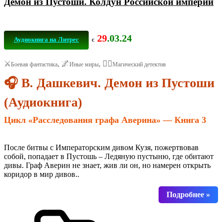
Демон из Пустоши. Колдун Российской империи
29
.03.24
Аудиокнига на Литрес
с
⚔️
, 🌌
, 🕵️‍♂️
Боевая фантастика
Иные миры
Магический детектив
🎧 В. Дашкевич. Демон из Пустоши
(Аудиокнига)
Цикл «Расследования графа Аверина» — Книга 3
После битвы с Императорским дивом Кузя, пожертвовав
собой, попадает в Пустошь – Ледяную пустыню, где обитают
дивы. Граф Аверин не знает, жив ли он, но намерен открыть
коридор в мир дивов..