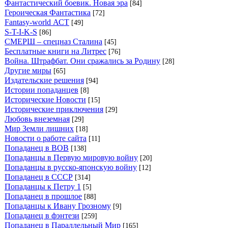
Фантастический боевик. Новая эра
[84]
Героическая Фантастика
[72]
Fantasy-world АСТ
[49]
S-T-I-K-S
[86]
СМЕРШ – спецназ Сталина
[45]
Бесплатные книги на Литрес
[76]
Война. Штрафбат. Они сражались за Родину
[28]
Другие миры
[65]
Издательские решения
[94]
Истории попаданцев
[8]
Исторические Новости
[15]
Исторические приключения
[29]
Любовь внеземная
[29]
Мир Земли лишних
[18]
Новости о работе сайта
[11]
Попаданец в ВОВ
[138]
Попаданцы в Первую мировую войну
[20]
Попаданцы в русско-японскую войну
[12]
Попаданец в СССР
[314]
Попаданцы к Петру 1
[5]
Попаданец в прошлое
[88]
Попаданцы к Ивану Грозному
[9]
Попаданец в фэнтези
[259]
Попаданец в Параллельный Мир
[165]