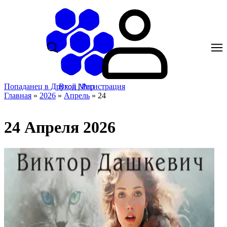
Попаданец в Другой Мир
Вход
|
Регистрация
Главная
»
2026
»
Апрель
»
24
24 Апреля 2026