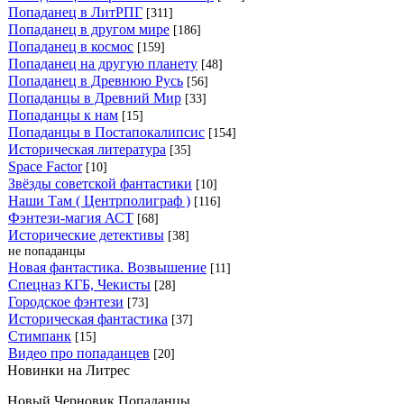
Попаданец в ЛитРПГ
[311]
Попаданец в другом мире
[186]
Попаданец в космос
[159]
Попаданец на другую планету
[48]
Попаданец в Древнюю Русь
[56]
Попаданцы в Древний Мир
[33]
Попаданцы к нам
[15]
Попаданцы в Постапокалипсис
[154]
Историческая литература
[35]
Space Factor
[10]
Звёзды советской фантастики
[10]
Наши Там ( Центрполиграф )
[116]
Фэнтези-магия АСТ
[68]
Исторические детективы
[38]
не попаданцы
Новая фантастика. Возвышение
[11]
Спецназ КГБ, Чекисты
[28]
Городское фэнтези
[73]
Историческая фантастика
[37]
Стимпанк
[15]
Видео про попаданцев
[20]
Новинки на Литрес
Новый Черновик Попаданцы