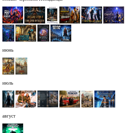
июнь
июль
август