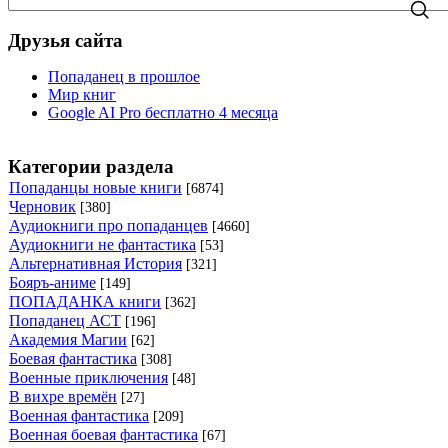
Друзья сайта
Попаданец в прошлое
Мир книг
Google AI Pro бесплатно 4 месяца
Категории раздела
Попаданцы новые книги
[6874]
Черновик
[380]
Аудиокниги про попаданцев
[4660]
Аудиокниги не фантастика
[53]
Альтернативная История
[321]
Бояръ-аниме
[149]
ПОПАДАНКА книги
[362]
Попаданец АСТ
[196]
Академия Магии
[62]
Боевая фантастика
[308]
Военные приключения
[48]
В вихре времён
[27]
Военная фантастика
[209]
Военная боевая фантастика
[67]