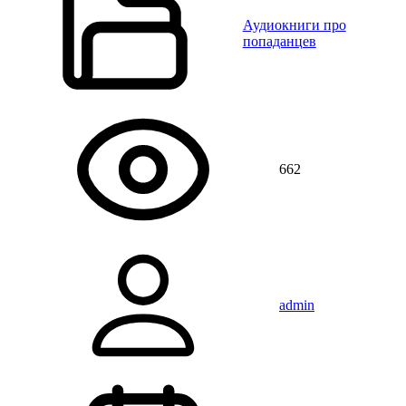
Аудиокниги про
попаданцев
662
admin