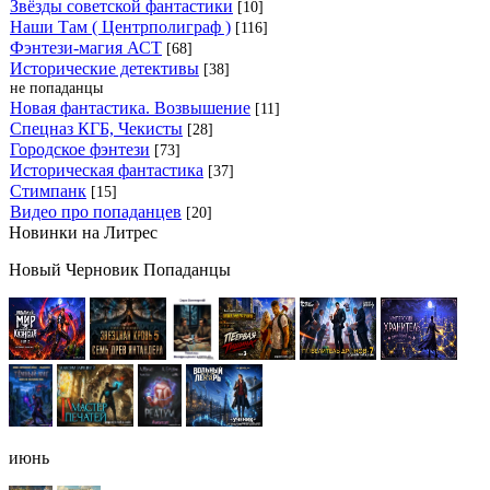
Звёзды советской фантастики
[10]
Наши Там ( Центрполиграф )
[116]
Фэнтези-магия АСТ
[68]
Исторические детективы
[38]
не попаданцы
Новая фантастика. Возвышение
[11]
Спецназ КГБ, Чекисты
[28]
Городское фэнтези
[73]
Историческая фантастика
[37]
Стимпанк
[15]
Видео про попаданцев
[20]
Новинки на Литрес
Новый Черновик Попаданцы
июнь