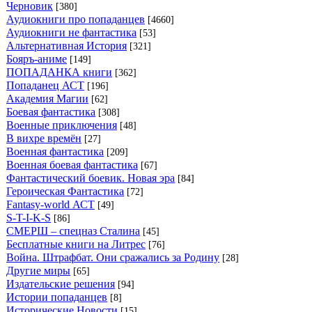
Черновик
[380]
Аудиокниги про попаданцев
[4660]
Аудиокниги не фантастика
[53]
Альтернативная История
[321]
Бояръ-аниме
[149]
ПОПАДАНКА книги
[362]
Попаданец АСТ
[196]
Академия Магии
[62]
Боевая фантастика
[308]
Военные приключения
[48]
В вихре времён
[27]
Военная фантастика
[209]
Военная боевая фантастика
[67]
Фантастический боевик. Новая эра
[84]
Героическая Фантастика
[72]
Fantasy-world АСТ
[49]
S-T-I-K-S
[86]
СМЕРШ – спецназ Сталина
[45]
Бесплатные книги на Литрес
[76]
Война. Штрафбат. Они сражались за Родину
[28]
Другие миры
[65]
Издательские решения
[94]
Истории попаданцев
[8]
Исторические Новости
[15]