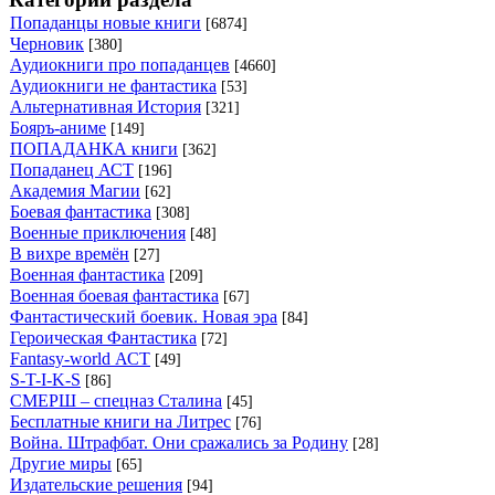
Попаданцы новые книги
[6874]
Черновик
[380]
Аудиокниги про попаданцев
[4660]
Аудиокниги не фантастика
[53]
Альтернативная История
[321]
Бояръ-аниме
[149]
ПОПАДАНКА книги
[362]
Попаданец АСТ
[196]
Академия Магии
[62]
Боевая фантастика
[308]
Военные приключения
[48]
В вихре времён
[27]
Военная фантастика
[209]
Военная боевая фантастика
[67]
Фантастический боевик. Новая эра
[84]
Героическая Фантастика
[72]
Fantasy-world АСТ
[49]
S-T-I-K-S
[86]
СМЕРШ – спецназ Сталина
[45]
Бесплатные книги на Литрес
[76]
Война. Штрафбат. Они сражались за Родину
[28]
Другие миры
[65]
Издательские решения
[94]