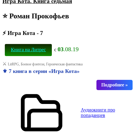
Игра Кота. Книга седьмая
⭐ Роман Прокофьев
⚡ Игра Кота - 7
03
.08.19
Книга на Литрес
с
⚔️
LitRPG, Боевое фэнтези, Героическая фантастика
⚜️ 7 книга в серии «Игра Кота»
Аудиокниги про
попаданцев