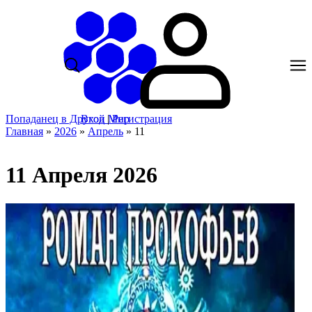
Попаданец в Другой Мир
Вход
|
Регистрация
Главная
»
2026
»
Апрель
»
11
11 Апреля 2026