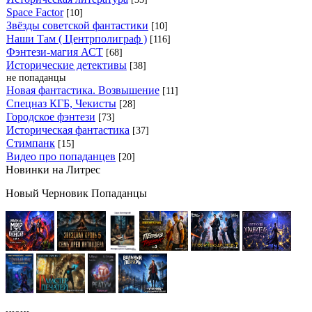
Space Factor
[10]
Звёзды советской фантастики
[10]
Наши Там ( Центрполиграф )
[116]
Фэнтези-магия АСТ
[68]
Исторические детективы
[38]
не попаданцы
Новая фантастика. Возвышение
[11]
Спецназ КГБ, Чекисты
[28]
Городское фэнтези
[73]
Историческая фантастика
[37]
Стимпанк
[15]
Видео про попаданцев
[20]
Новинки на Литрес
Новый Черновик Попаданцы