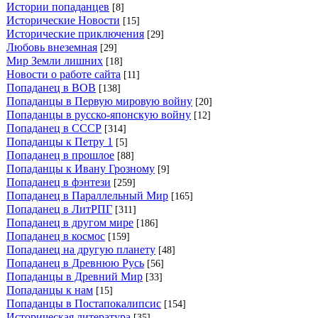
Истории попаданцев
[8]
Исторические Новости
[15]
Исторические приключения
[29]
Любовь внеземная
[29]
Мир Земли лишних
[18]
Новости о работе сайта
[11]
Попаданец в ВОВ
[138]
Попаданцы в Первую мировую войну
[20]
Попаданцы в русско-японскую войну
[12]
Попаданец в СССР
[314]
Попаданцы к Петру 1
[5]
Попаданец в прошлое
[88]
Попаданцы к Ивану Грозному
[9]
Попаданец в фэнтези
[259]
Попаданец в Параллельный Мир
[165]
Попаданец в ЛитРПГ
[311]
Попаданец в другом мире
[186]
Попаданец в космос
[159]
Попаданец на другую планету
[48]
Попаданец в Древнюю Русь
[56]
Попаданцы в Древний Мир
[33]
Попаданцы к нам
[15]
Попаданцы в Постапокалипсис
[154]
Историческая литература
[35]