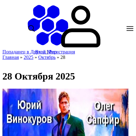
Попаданец в Другой Мир
Вход
|
Регистрация
Главная
»
2025
»
Октябрь
»
28
28 Октября 2025