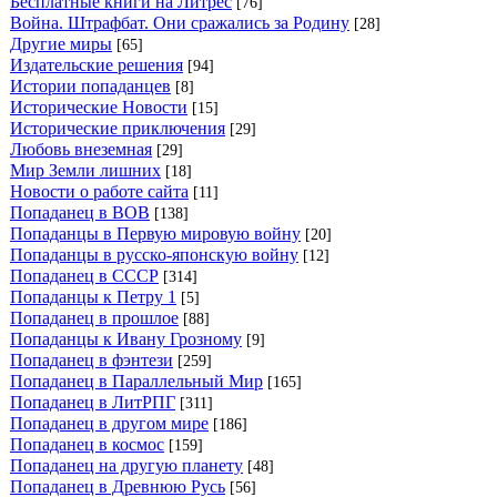
Бесплатные книги на Литрес
[76]
Война. Штрафбат. Они сражались за Родину
[28]
Другие миры
[65]
Издательские решения
[94]
Истории попаданцев
[8]
Исторические Новости
[15]
Исторические приключения
[29]
Любовь внеземная
[29]
Мир Земли лишних
[18]
Новости о работе сайта
[11]
Попаданец в ВОВ
[138]
Попаданцы в Первую мировую войну
[20]
Попаданцы в русско-японскую войну
[12]
Попаданец в СССР
[314]
Попаданцы к Петру 1
[5]
Попаданец в прошлое
[88]
Попаданцы к Ивану Грозному
[9]
Попаданец в фэнтези
[259]
Попаданец в Параллельный Мир
[165]
Попаданец в ЛитРПГ
[311]
Попаданец в другом мире
[186]
Попаданец в космос
[159]
Попаданец на другую планету
[48]
Попаданец в Древнюю Русь
[56]