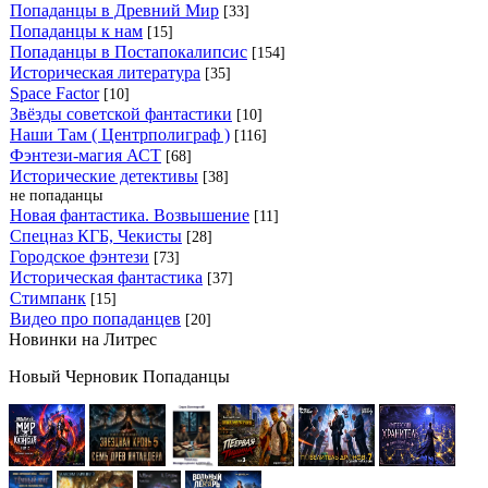
Попаданцы в Древний Мир
[33]
Попаданцы к нам
[15]
Попаданцы в Постапокалипсис
[154]
Историческая литература
[35]
Space Factor
[10]
Звёзды советской фантастики
[10]
Наши Там ( Центрполиграф )
[116]
Фэнтези-магия АСТ
[68]
Исторические детективы
[38]
не попаданцы
Новая фантастика. Возвышение
[11]
Спецназ КГБ, Чекисты
[28]
Городское фэнтези
[73]
Историческая фантастика
[37]
Стимпанк
[15]
Видео про попаданцев
[20]
Новинки на Литрес
Новый Черновик Попаданцы