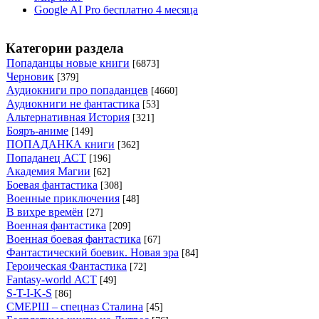
Google AI Pro бесплатно 4 месяца
Категории раздела
Попаданцы новые книги
[6873]
Черновик
[379]
Аудиокниги про попаданцев
[4660]
Аудиокниги не фантастика
[53]
Альтернативная История
[321]
Бояръ-аниме
[149]
ПОПАДАНКА книги
[362]
Попаданец АСТ
[196]
Академия Магии
[62]
Боевая фантастика
[308]
Военные приключения
[48]
В вихре времён
[27]
Военная фантастика
[209]
Военная боевая фантастика
[67]
Фантастический боевик. Новая эра
[84]
Героическая Фантастика
[72]
Fantasy-world АСТ
[49]
S-T-I-K-S
[86]
СМЕРШ – спецназ Сталина
[45]