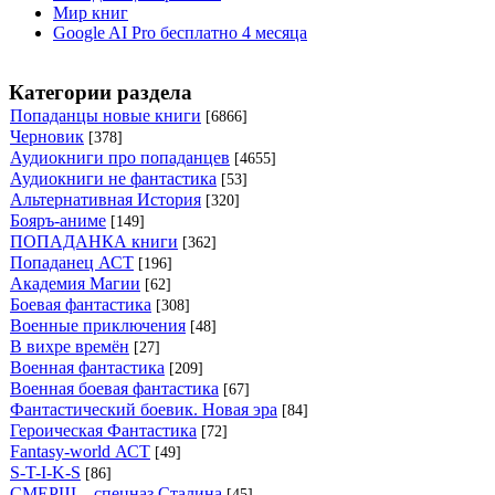
Мир книг
Google AI Pro бесплатно 4 месяца
Категории раздела
Попаданцы новые книги
[6866]
Черновик
[378]
Аудиокниги про попаданцев
[4655]
Аудиокниги не фантастика
[53]
Альтернативная История
[320]
Бояръ-аниме
[149]
ПОПАДАНКА книги
[362]
Попаданец АСТ
[196]
Академия Магии
[62]
Боевая фантастика
[308]
Военные приключения
[48]
В вихре времён
[27]
Военная фантастика
[209]
Военная боевая фантастика
[67]
Фантастический боевик. Новая эра
[84]
Героическая Фантастика
[72]
Fantasy-world АСТ
[49]
S-T-I-K-S
[86]
СМЕРШ – спецназ Сталина
[45]