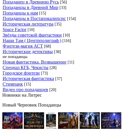
Попаданец в Древнюю Русь
[56]
Попаданцы в Древний Мир
[33]
Попаданцы к нам
[15]
Попаданцы в Постапокалипсис
[154]
Историческая литература
[35]
Space Factor
[10]
Звёзды советской фантастики
[10]
Наши Там ( Центрполиграф )
[116]
Фэнтези-магия АСТ
[68]
Исторические детективы
[38]
не попаданцы
Новая фантастика. Возвышение
[11]
Спецназ КГБ, Чекисты
[28]
Городское фэнтези
[73]
Историческая фантастика
[37]
Стимпанк
[15]
Видео про попаданцев
[20]
Новинки на Литрес
Новый Черновик Попаданцы