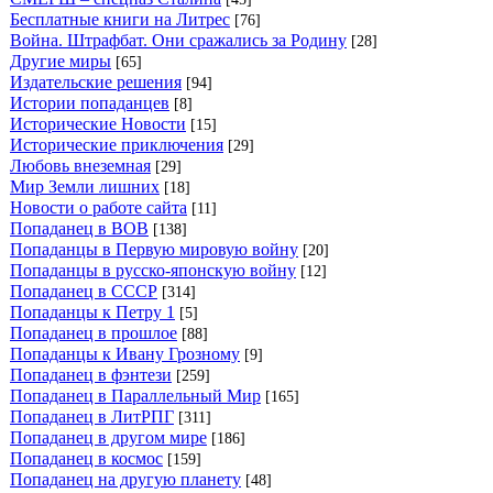
Бесплатные книги на Литрес
[76]
Война. Штрафбат. Они сражались за Родину
[28]
Другие миры
[65]
Издательские решения
[94]
Истории попаданцев
[8]
Исторические Новости
[15]
Исторические приключения
[29]
Любовь внеземная
[29]
Мир Земли лишних
[18]
Новости о работе сайта
[11]
Попаданец в ВОВ
[138]
Попаданцы в Первую мировую войну
[20]
Попаданцы в русско-японскую войну
[12]
Попаданец в СССР
[314]
Попаданцы к Петру 1
[5]
Попаданец в прошлое
[88]
Попаданцы к Ивану Грозному
[9]
Попаданец в фэнтези
[259]
Попаданец в Параллельный Мир
[165]
Попаданец в ЛитРПГ
[311]
Попаданец в другом мире
[186]
Попаданец в космос
[159]
Попаданец на другую планету
[48]