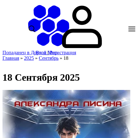
Попаданец в Другой Мир
Вход
|
Регистрация
Главная
»
2025
»
Сентябрь
»
18
18 Сентября 2025