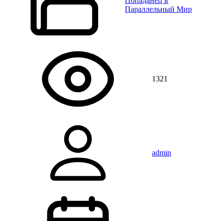
Попаданец в
Параллельный Мир
1321
admin