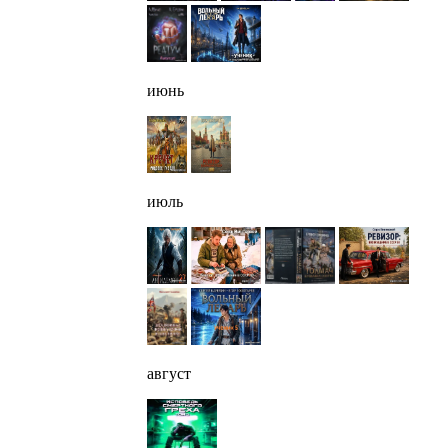
июнь
июль
август