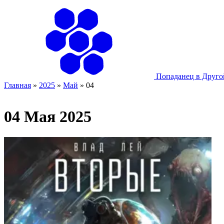
Попаданец в Друг
Главная
»
2025
»
Май
»
04
04 Мая 2025