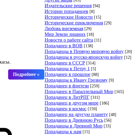
Издательские решения
[94]
Истории попаданцев
[8]
Исторические Новости
[15]
Исторические приключения
[29]
Любовь внеземная
[29]
Мир Земли лишних
[18]
Новости о работе сайта
[11]
Попаданец в ВОВ
[138]
Попаданцы в Первую мировую войну
[20]
Попаданцы в русско-японскую войну
[12]
жасы.
Попаданец в СССР
[314]
Попаданцы к Петру 1
[5]
Попаданец в прошлое
[88]
Попаданцы к Ивану Грозному
[9]
Попаданец в фэнтези
[259]
Попаданец в Параллельный Мир
[165]
Попаданец в ЛитРПГ
[311]
Попаданец в другом мире
[186]
Попаданец в космос
[159]
Попаданец на другую планету
[48]
Попаданец в Древнюю Русь
[56]
Попаданцы в Древний Мир
[33]
Попаданцы к нам
[15]