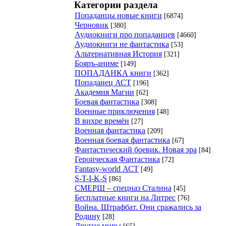
Категории раздела
Попаданцы новые книги
[6874]
Черновик
[380]
Аудиокниги про попаданцев
[4660]
Аудиокниги не фантастика
[53]
Альтернативная История
[321]
Бояръ-аниме
[149]
ПОПАДАНКА книги
[362]
Попаданец АСТ
[196]
Академия Магии
[62]
Боевая фантастика
[308]
Военные приключения
[48]
В вихре времён
[27]
Военная фантастика
[209]
Военная боевая фантастика
[67]
Фантастический боевик. Новая эра
[84]
Героическая Фантастика
[72]
Fantasy-world АСТ
[49]
S-T-I-K-S
[86]
СМЕРШ – спецназ Сталина
[45]
Бесплатные книги на Литрес
[76]
Война. Штрафбат. Они сражались за
Родину
[28]
Другие миры
[65]