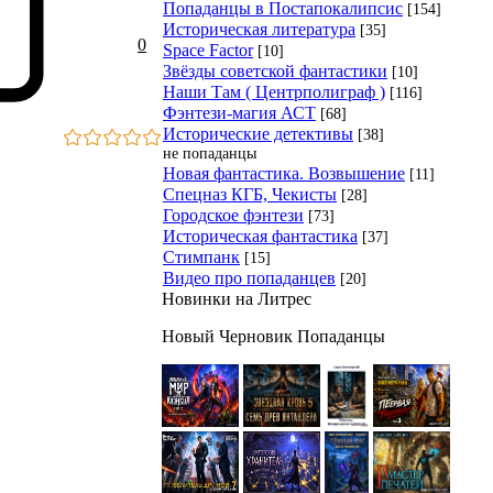
Попаданцы в Постапокалипсис
[154]
Историческая литература
[35]
0
Space Factor
[10]
Звёзды советской фантастики
[10]
Наши Там ( Центрполиграф )
[116]
Фэнтези-магия АСТ
[68]
Исторические детективы
[38]
не попаданцы
Новая фантастика. Возвышение
[11]
Спецназ КГБ, Чекисты
[28]
Городское фэнтези
[73]
Историческая фантастика
[37]
Стимпанк
[15]
Видео про попаданцев
[20]
Новинки на Литрес
Новый Черновик Попаданцы