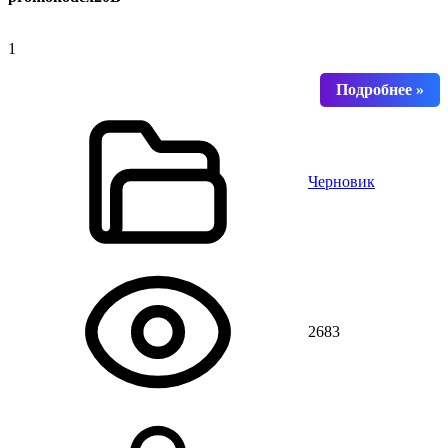
1
Черновик
2683