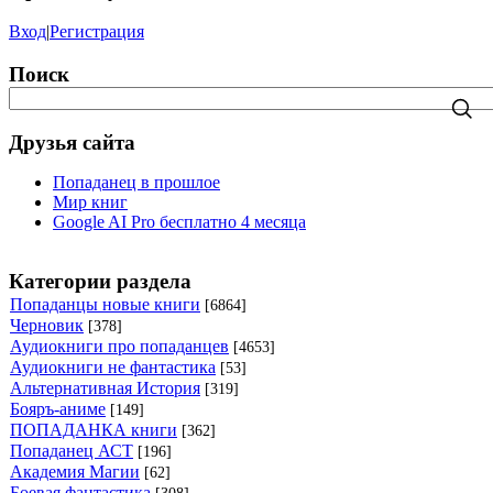
Вход
|
Регистрация
Поиск
Друзья сайта
Попаданец в прошлое
Мир книг
Google AI Pro бесплатно 4 месяца
Категории раздела
Попаданцы новые книги
[6864]
Черновик
[378]
Аудиокниги про попаданцев
[4653]
Аудиокниги не фантастика
[53]
Альтернативная История
[319]
Бояръ-аниме
[149]
ПОПАДАНКА книги
[362]
Попаданец АСТ
[196]
Академия Магии
[62]
Боевая фантастика