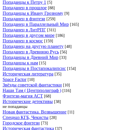
Попаданцы к Петру 1
[5]
Попаданец в прошлое
[88]
Попаданцы к Ивану Грозному
[9]
Попаданец в фэнтези
[259]
Попаданец в Параллельный Мир
[165]
Попаданец в ЛитРПГ
[311]
Попаданец в другом мире
[186]
Попаданец в космос
[159]
Попаданец на другую планету
[48]
Попаданец в Древнюю Русь
[56]
Попаданцы в Древний Мир
[33]
Попаданцы к нам
[15]
Попаданцы в Постапокалипсис
[154]
Историческая литература
[35]
Space Factor
[10]
Звёзды советской фантастики
[10]
Наши Там ( Центрполиграф )
[116]
Фэнтези-магия АСТ
[68]
Исторические детективы
[38]
не попаданцы
Новая фантастика. Возвышение
[11]
Спецназ КГБ, Чекисты
[28]
Городское фэнтези
[73]
Историческая фантастика
[37]