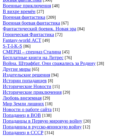
[308]
Военные приключения
[48]
В вихре времён
[27]
Военная фантастика
[209]
Военная боевая фантастика
[67]
Фантастический боевик. Новая эра
[84]
Героическая Фантастика
[72]
Fantasy-world АСТ
[49]
S-T-I-K-S
[86]
СМЕРШ – спецназ Сталина
[45]
Бесплатные книги на Литрес
[76]
Война. Штрафбат. Они сражались за Родину
[28]
Другие миры
[65]
Издательские решения
[94]
Истории попаданцев
[8]
Исторические Новости
[15]
Исторические приключения
[29]
Любовь внеземная
[29]
Мир Земли лишних
[18]
Новости о работе сайта
[11]
Попаданец в ВОВ
[138]
Попаданцы в Первую мировую войну
[20]
Попаданцы в русско-японскую войну
[12]
Попаданец в СССР
[314]