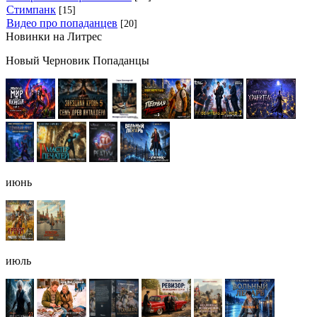
Стимпанк
[15]
Видео про попаданцев
[20]
Новинки на Литрес
Новый Черновик Попаданцы
июнь
июль