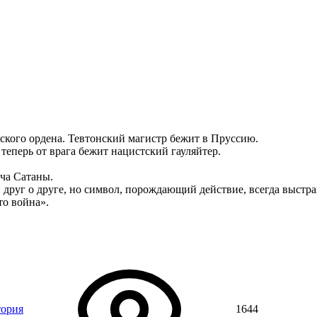
ского ордена. Тевтонский магистр бежит в Пруссию.
теперь от врага бежит нацистский гауляйтер.
еча Сатаны.
и друг о друге, но символ, порождающий действие, всегда выстр
то война».
тория
1644