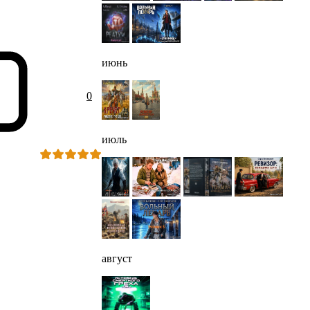
июнь
0
июль
август