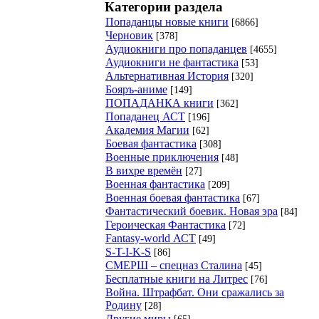
Категории раздела
Попаданцы новые книги
[6866]
Черновик
[378]
Аудиокниги про попаданцев
[4655]
Аудиокниги не фантастика
[53]
Альтернативная История
[320]
Бояръ-аниме
[149]
ПОПАДАНКА книги
[362]
Попаданец АСТ
[196]
Академия Магии
[62]
Боевая фантастика
[308]
Военные приключения
[48]
В вихре времён
[27]
Военная фантастика
[209]
Военная боевая фантастика
[67]
Фантастический боевик. Новая эра
[84]
Героическая Фантастика
[72]
Fantasy-world АСТ
[49]
S-T-I-K-S
[86]
СМЕРШ – спецназ Сталина
[45]
Бесплатные книги на Литрес
[76]
Война. Штрафбат. Они сражались за
Родину
[28]
Другие миры
[65]