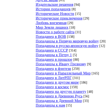
Издательские решения
[94]
Истории попаданцев
[8]
Исторические Новости
[15]
Исторические приключения
[29]
Любовь внеземная
[29]
Мир Земли лишних
[18]
Новости о работе сайта
[11]
Попаданец в ВОВ
[138]
Попаданцы в Первую мировую войну
[20]
Попаданцы в русско-японскую войну
[12]
Попаданец в СССР
[314]
Попаданцы к Петру 1
[5]
Попаданец в прошлое
[88]
Попаданцы к Ивану Грозному
[9]
Попаданец в фэнтези
[259]
Попаданец в Параллельный Мир
[165]
Попаданец в ЛитРПГ
[311]
Попаданец в другом мире
[186]
Попаданец в космос
[159]
Попаданец на другую планету
[48]
Попаданец в Древнюю Русь
[56]
Попаданцы в Древний Мир
[33]
Попаданцы к нам
[15]