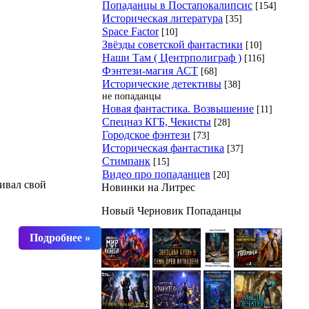
Попаданцы в Постапокалипсис
[154]
Историческая литература
[35]
Space Factor
[10]
Звёзды советской фантастики
[10]
Наши Там ( Центрполиграф )
[116]
Фэнтези-магия АСТ
[68]
Исторические детективы
[38]
не попаданцы
Новая фантастика. Возвышение
[11]
Спецназ КГБ, Чекисты
[28]
Городское фэнтези
[73]
Историческая фантастика
[37]
Стимпанк
[15]
Видео про попаданцев
[20]
аивал свой
Новинки на Литрес
Новый Черновик Попаданцы