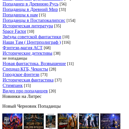
Попаданец в Древнюю Русь
[56]
Попаданцы в Древний Мир
[33]
Попаданцы к нам
[15]
Попаданцы в Постапокалипсис
[154]
Историческая литература
[35]
Space Factor
[10]
Звёзды советской фантастики
[10]
Наши Там ( Центрполиграф )
[116]
Фэнтези-магия АСТ
[68]
Исторические детективы
[38]
не попаданцы
Новая фантастика. Возвышение
[11]
Спецназ КГБ, Чекисты
[28]
Городское фэнтези
[73]
Историческая фантастика
[37]
Стимпанк
[15]
Видео про попаданцев
[20]
Новинки на Литрес
Новый Черновик Попаданцы