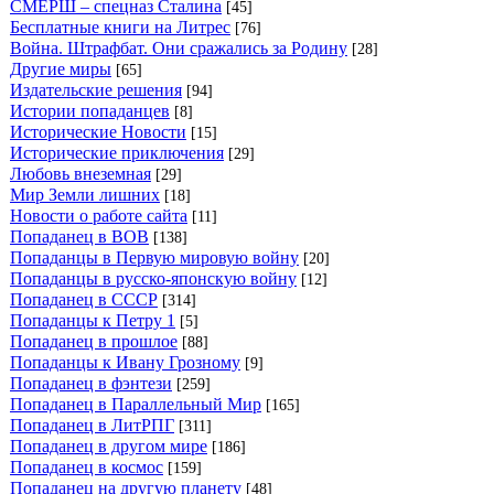
СМЕРШ – спецназ Сталина
[45]
Бесплатные книги на Литрес
[76]
Война. Штрафбат. Они сражались за Родину
[28]
Другие миры
[65]
Издательские решения
[94]
Истории попаданцев
[8]
Исторические Новости
[15]
Исторические приключения
[29]
Любовь внеземная
[29]
Мир Земли лишних
[18]
Новости о работе сайта
[11]
Попаданец в ВОВ
[138]
Попаданцы в Первую мировую войну
[20]
Попаданцы в русско-японскую войну
[12]
Попаданец в СССР
[314]
Попаданцы к Петру 1
[5]
Попаданец в прошлое
[88]
Попаданцы к Ивану Грозному
[9]
Попаданец в фэнтези
[259]
Попаданец в Параллельный Мир
[165]
Попаданец в ЛитРПГ
[311]
Попаданец в другом мире
[186]
Попаданец в космос
[159]
Попаданец на другую планету
[48]