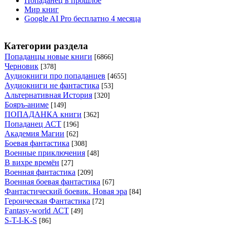
Попаданец в прошлое
Мир книг
Google AI Pro бесплатно 4 месяца
Категории раздела
Попаданцы новые книги
[6866]
Черновик
[378]
Аудиокниги про попаданцев
[4655]
Аудиокниги не фантастика
[53]
Альтернативная История
[320]
Бояръ-аниме
[149]
ПОПАДАНКА книги
[362]
Попаданец АСТ
[196]
Академия Магии
[62]
Боевая фантастика
[308]
Военные приключения
[48]
В вихре времён
[27]
Военная фантастика
[209]
Военная боевая фантастика
[67]
Фантастический боевик. Новая эра
[84]
Героическая Фантастика
[72]
Fantasy-world АСТ
[49]
S-T-I-K-S
[86]