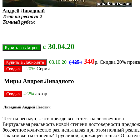
Андрей Ливадный
Тест на респаун 2
Темный рубеж
с 30.04.20
340
03.10.20
(
425
)
р. Скидка 20% предз
20%
Серия
-
Миры Андрея Ливадного
-22%
автор
Ливадный Андрей Львович
Тест на респаун, – это прежде всего тест на человечность.
Виртуальная реальность новой степени достоверности предлож
бессчетное количество раз, испытывая при этом полный реали
Так кем же ты станешь? Трусливой, дрожащей тенью? Оголтел