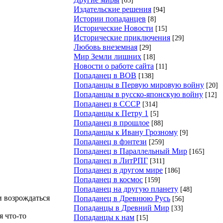
Издательские решения
[94]
Истории попаданцев
[8]
Исторические Новости
[15]
Исторические приключения
[29]
Любовь внеземная
[29]
Мир Земли лишних
[18]
Новости о работе сайта
[11]
Попаданец в ВОВ
[138]
Попаданцы в Первую мировую войну
[20]
Попаданцы в русско-японскую войну
[12]
Попаданец в СССР
[314]
Попаданцы к Петру 1
[5]
Попаданец в прошлое
[88]
Попаданцы к Ивану Грозному
[9]
Попаданец в фэнтези
[259]
Попаданец в Параллельный Мир
[165]
Попаданец в ЛитРПГ
[311]
Попаданец в другом мире
[186]
Попаданец в космос
[159]
Попаданец на другую планету
[48]
и возрождаться
Попаданец в Древнюю Русь
[56]
Попаданцы в Древний Мир
[33]
 что-то
Попаданцы к нам
[15]