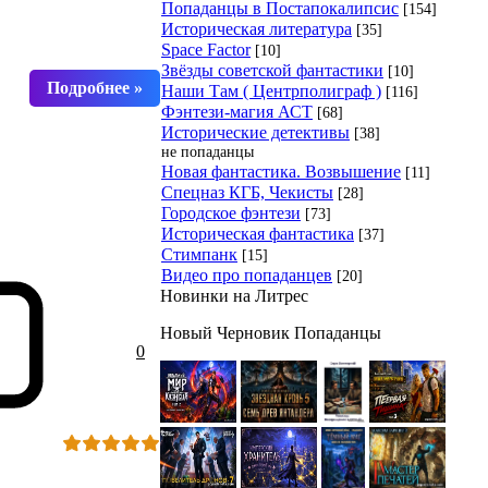
Попаданцы в Постапокалипсис
[154]
Историческая литература
[35]
Space Factor
[10]
Звёзды советской фантастики
[10]
Наши Там ( Центрполиграф )
[116]
Фэнтези-магия АСТ
[68]
Исторические детективы
[38]
не попаданцы
Новая фантастика. Возвышение
[11]
Спецназ КГБ, Чекисты
[28]
Городское фэнтези
[73]
Историческая фантастика
[37]
Стимпанк
[15]
Видео про попаданцев
[20]
Новинки на Литрес
Новый Черновик Попаданцы
0