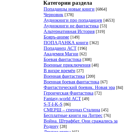
Категории раздела
Попаданцы новые книги
[6864]
Черновик
[378]
Аудиокниги про попаданцев
[4653]
Аудиокниги не фантастика
[53]
Альтернативная История
[319]
Бояръ-аниме
[149]
ПОПАДАНКА книги
[362]
Попаданец АСТ
[196]
Академия Магии
[62]
Боевая фантастика
[308]
Военные приключения
[48]
В вихре времён
[27]
Военная фантастика
[209]
Военная боевая фантастика
[67]
Фантастический боевик. Новая эра
[84]
Героическая Фантастика
[72]
Fantasy-world АСТ
[49]
S-T-I-K-S
[86]
СМЕРШ – спецназ Сталина
[45]
Бесплатные книги на Литрес
[76]
Война. Штрафбат. Они сражались за
Родину
[28]
Другие миры
[65]