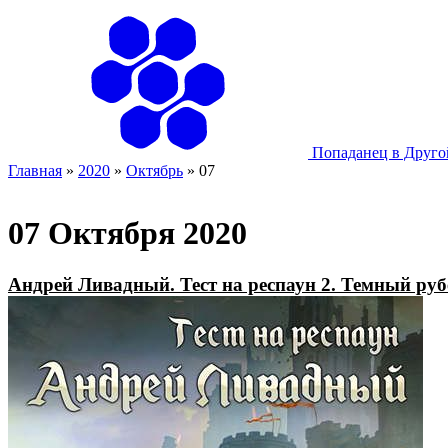
Попаданец в Друг
Главная
»
2020
»
Октябрь
»
07
07 Октября 2020
Андрей Ливадный. Тест на респаун 2. Темный ру