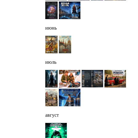
июнь
июль
август