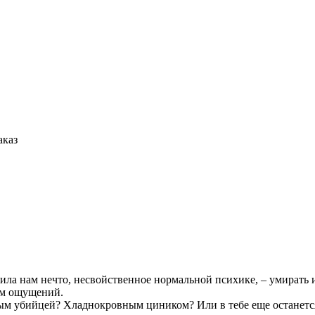
аказ
ила нам нечто, несвойственное нормальной психике, – умирать 
зм ощущений.
ым убийцей? Хладнокровным циником? Или в тебе еще останется