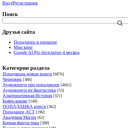
Вход
|
Регистрация
Поиск
Друзья сайта
Попаданец в прошлое
Мир книг
Google AI Pro бесплатно 4 месяца
Категории раздела
Попаданцы новые книги
[6876]
Черновик
[380]
Аудиокниги про попаданцев
[4661]
Аудиокниги не фантастика
[53]
Альтернативная История
[321]
Бояръ-аниме
[149]
ПОПАДАНКА книги
[362]
Попаданец АСТ
[196]
Академия Магии
[62]
Боевая фантастика
[308]