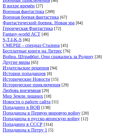
Военные приключения
[48]
В вихре времён
[27]
Военная фантастика
[209]
Военная боевая фантастика
[67]
Фантастический боевик. Новая эра
[84]
Героическая Фантастика
[72]
Fantasy-world АСТ
[49]
S-T-I-K-S
[86]
СМЕРШ – спецназ Сталина
[45]
Бесплатные книги на Литрес
[76]
Война. Штрафбат. Они сражались за Родину
[28]
Другие миры
[65]
Издательские решения
[94]
Истории попаданцев
[8]
Исторические Новости
[15]
Исторические приключения
[29]
Любовь внеземная
[29]
Мир Земли лишних
[18]
Новости о работе сайта
[11]
Попаданец в ВОВ
[138]
Попаданцы в Первую мировую войну
[20]
Попаданцы в русско-японскую войну
[12]
Попаданец в СССР
[314]
Попаданцы к Петру 1
[5]