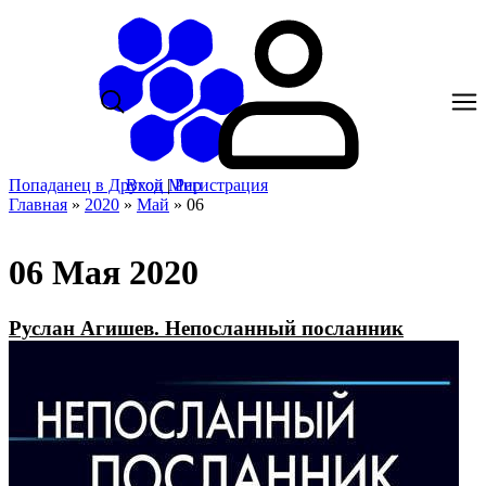
Попаданец в Другой Мир
Вход
|
Регистрация
Главная
»
2020
»
Май
»
06
06 Мая 2020
Руслан Агишев. Непосланный посланник