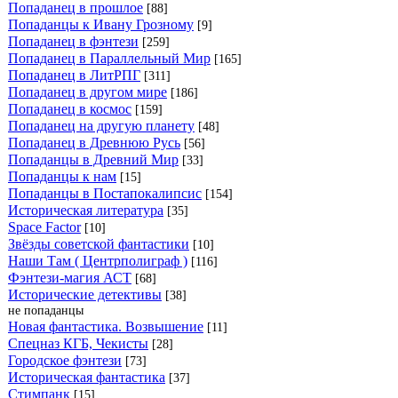
Попаданец в прошлое
[88]
Попаданцы к Ивану Грозному
[9]
Попаданец в фэнтези
[259]
Попаданец в Параллельный Мир
[165]
Попаданец в ЛитРПГ
[311]
Попаданец в другом мире
[186]
Попаданец в космос
[159]
Попаданец на другую планету
[48]
Попаданец в Древнюю Русь
[56]
Попаданцы в Древний Мир
[33]
Попаданцы к нам
[15]
Попаданцы в Постапокалипсис
[154]
Историческая литература
[35]
Space Factor
[10]
Звёзды советской фантастики
[10]
Наши Там ( Центрполиграф )
[116]
Фэнтези-магия АСТ
[68]
Исторические детективы
[38]
не попаданцы
Новая фантастика. Возвышение
[11]
Спецназ КГБ, Чекисты
[28]
Городское фэнтези
[73]
Историческая фантастика
[37]
Стимпанк
[15]