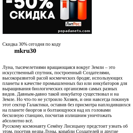
Скидка 30% сегодня по коду
mkru30
Луна, тысячелетиями вращающаяся вокруг Земли – это
искусственный спутник, построенный Создателями,
высокоразвитой расой космических бродяг, использующих
планеты в качестве промышленных баз или инкубаторов для
выращивания биологических организмов самых разных
видов. Давным-давно такой инкубатор существовал и на
Земле. Но что-то не устроило Хозяев, и они навсегда покинув
этот сектор Галактики, оставив без присмотра наплодившихся
на планете биоргов и болтающуюся над их головами
бесхозную станцию, посчитав излишним уничтожать
абсолютно всё.
Русскому космонавту Семёну Лисицыну предстоит узнать об
этом, посетив недра Луны, корабли Создателей и другие