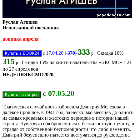
Руслан Агишев
Непосланный посланник
новинка апреля
333
17.04.20
(
370
)
Скидка 10%
с
р.
315
Скидка 15% на книги издательства «ЭКСМО» с 21
р.
по 27 апреля код
НЕДЕЛЯЭКСМО2020
с 07.05.20
Трагическая случайность забросила Дмитрия Мелехова в
далекое прошлое, в 1941 год, за несколько месяцев до одного
из самых кровавых и жестоких периодов в истории нашей
страны. Чувствуя себя брошенным в безжалостную пучину, и
страдая от собственной беспомощности что-либо изменить,
Дмитрий безуспешно пытается достучаться до руководства