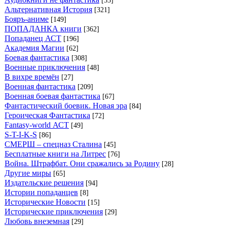
[53]
Альтернативная История
[321]
Бояръ-аниме
[149]
ПОПАДАНКА книги
[362]
Попаданец АСТ
[196]
Академия Магии
[62]
Боевая фантастика
[308]
Военные приключения
[48]
В вихре времён
[27]
Военная фантастика
[209]
Военная боевая фантастика
[67]
Фантастический боевик. Новая эра
[84]
Героическая Фантастика
[72]
Fantasy-world АСТ
[49]
S-T-I-K-S
[86]
СМЕРШ – спецназ Сталина
[45]
Бесплатные книги на Литрес
[76]
Война. Штрафбат. Они сражались за Родину
[28]
Другие миры
[65]
Издательские решения
[94]
Истории попаданцев
[8]
Исторические Новости
[15]
Исторические приключения
[29]
Любовь внеземная
[29]