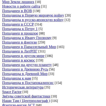
Мир Земли лишних
[18]
Новости о работе сайта
[11]
Попаданец в ВОВ
[138]
Попаданцы в Первую мировую войну
[20]
Попаданцы в русско-японскую войну
[12]
Попаданец в СССР
[314]
Попаданцы к Петру 1
[5]
Попаданец в прошлое
[88]
Попаданцы к Ивану Грозному
[9]
Попаданец в фэнтези
[259]
Попаданец в Параллельный Мир
[165]
Попаданец в ЛитРПГ
[311]
Попаданец в другом мире
[186]
Попаданец в космос
[159]
Попаданец на другую планету
[48]
Попаданец в Древнюю Русь
[56]
Попаданцы в Древний Мир
[33]
Попаданцы к нам
[15]
Попаданцы в Постапокалипсис
[154]
Историческая литература
[35]
Space Factor
[10]
Звёзды советской фантастики
[10]
Наши Там ( Центрполиграф )
[116]
Фэнтези-магия АСТ
[68]