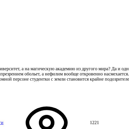
ниверситет, а на магическую академию из другого мира? Да и од
 презрением обольет, а нефилим вообще откровенно насмехается.
ромной персоне студентки с земли становится крайне подозрите
ги
1221