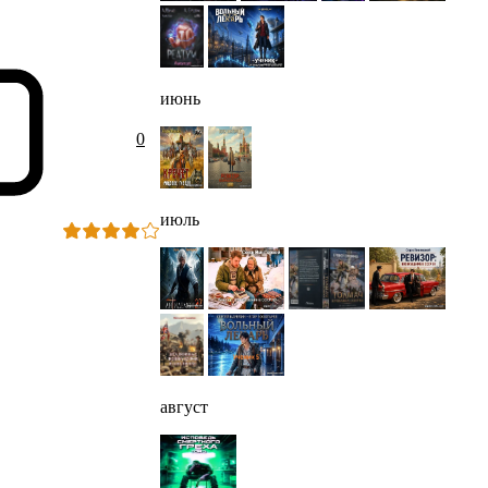
июнь
0
июль
август