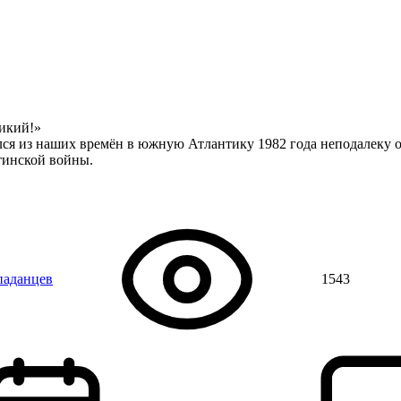
икий!»
я из наших времён в южную Атлантику 1982 года неподалеку о
тинской войны.
паданцев
1543