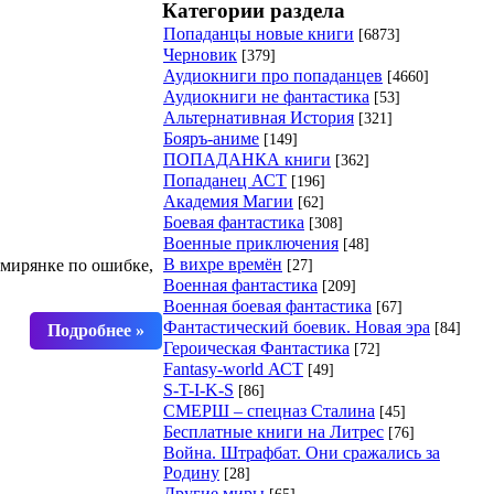
Категории раздела
Попаданцы новые книги
[6873]
Черновик
[379]
Аудиокниги про попаданцев
[4660]
Аудиокниги не фантастика
[53]
Альтернативная История
[321]
Бояръ-аниме
[149]
ПОПАДАНКА книги
[362]
Попаданец АСТ
[196]
Академия Магии
[62]
Боевая фантастика
[308]
Военные приключения
[48]
В вихре времён
[27]
омирянке по ошибке,
Военная фантастика
[209]
Военная боевая фантастика
[67]
Фантастический боевик. Новая эра
[84]
Героическая Фантастика
[72]
Fantasy-world АСТ
[49]
S-T-I-K-S
[86]
СМЕРШ – спецназ Сталина
[45]
Бесплатные книги на Литрес
[76]
Война. Штрафбат. Они сражались за
Родину
[28]
Другие миры
[65]