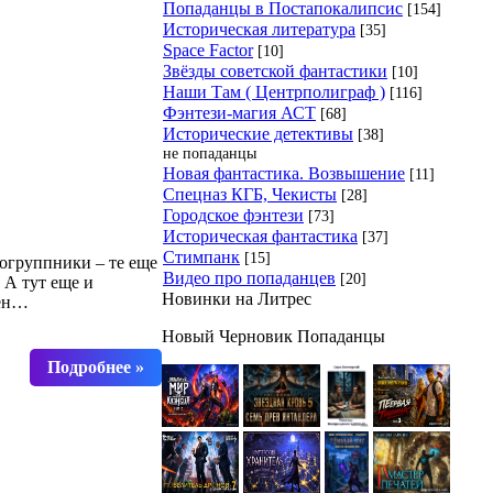
Попаданцы в Постапокалипсис
[154]
Историческая литература
[35]
Space Factor
[10]
Звёзды советской фантастики
[10]
Наши Там ( Центрполиграф )
[116]
Фэнтези-магия АСТ
[68]
Исторические детективы
[38]
не попаданцы
Новая фантастика. Возвышение
[11]
Спецназ КГБ, Чекисты
[28]
Городское фэнтези
[73]
Историческая фантастика
[37]
Стимпанк
[15]
ногруппники – те еще
Видео про попаданцев
[20]
 А тут еще и
Новинки на Литрес
лен…
Новый Черновик Попаданцы