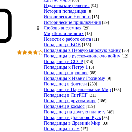
Издательские решения
[94]
Истории попаданцев
[8]
Исторические Новости
[15]
Исторические приключения
[29]
0
Любовь внеземная
[29]
Мир Земли лишних
[18]
Новости о работе сайта
[11]
Попаданец в ВОВ
[138]
Попаданцы в Первую мировую войну
[20]
Попаданцы в русско-японскую войну
[12]
Попаданец в СССР
[314]
Попаданцы к Петру 1
[5]
Попаданец в прошлое
[88]
Попаданцы к Ивану Грозному
[9]
Попаданец в фэнтези
[259]
Попаданец в Параллельный Мир
[165]
Попаданец в ЛитРПГ
[311]
Попаданец в другом мире
[186]
Попаданец в космос
[159]
Попаданец на другую планету
[48]
Попаданец в Древнюю Русь
[56]
Попаданцы в Древний Мир
[33]
Попаданцы к нам
[15]