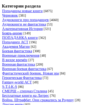
Категории раздела
Попаданцы новые книги
[6875]
Черновик
[381]
Аудиокниги про попаданцев
[4660]
Аудиокниги не фантастика
[53]
Альтернативная История
[321]
Бояръ-аниме
[149]
ПОПАДАНКА книги
[362]
Попаданец АСТ
[196]
Академия Магии
[62]
Боевая фантастика
[308]
Военные приключения
[48]
В вихре времён
[27]
Военная фантастика
[209]
Военная боевая фантастика
[67]
Фантастический боевик. Новая эра
[84]
Героическая Фантастика
[72]
Fantasy-world АСТ
[49]
S-T-I-K-S
[86]
СМЕРШ – спецназ Сталина
[45]
Бесплатные книги на Литрес
[76]
Война. Штрафбат. Они сражались за Родину
[28]
Другие миры
[65]