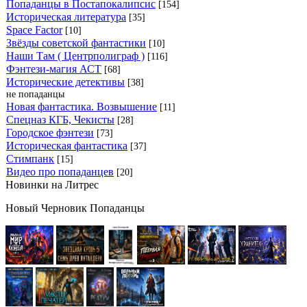
Попаданцы в Постапокалипсис
[154]
Историческая литература
[35]
Space Factor
[10]
Звёзды советской фантастики
[10]
Наши Там ( Центрполиграф )
[116]
Фэнтези-магия АСТ
[68]
Исторические детективы
[38]
не попаданцы
Новая фантастика. Возвышение
[11]
Спецназ КГБ, Чекисты
[28]
Городское фэнтези
[73]
Историческая фантастика
[37]
Стимпанк
[15]
Видео про попаданцев
[20]
Новинки на Литрес
Новый Черновик Попаданцы