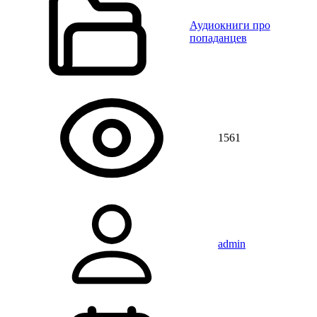
Аудиокниги про
попаданцев
1561
admin