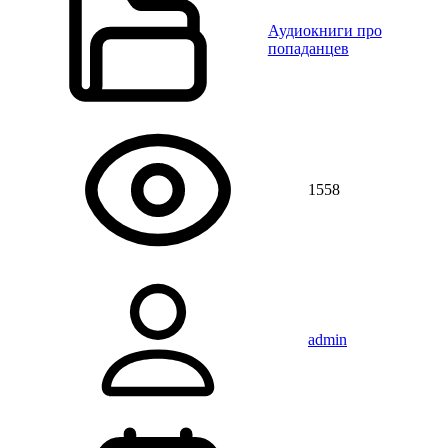
Аудиокниги про
попаданцев
1558
admin