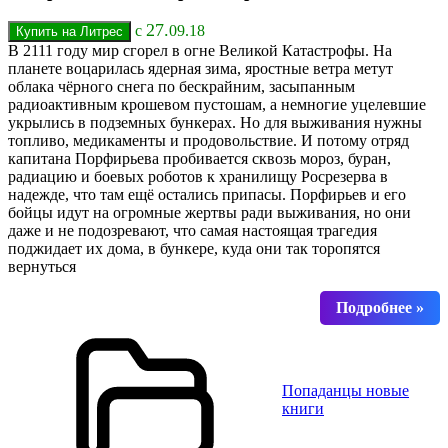
27.
с
09.18
В 2111 году мир сгорел в огне Великой Катастрофы. На
планете воцарилась ядерная зима, яростные ветра метут
облака чёрного снега по бескрайним, засыпанным
радиоактивным крошевом пустошам, а немногие уцелевшие
укрылись в подземных бункерах. Но для выживания нужны
топливо, медикаменты и продовольствие. И потому отряд
капитана Порфирьева пробивается сквозь мороз, буран,
радиацию и боевых роботов к хранилищу Росрезерва в
надежде, что там ещё остались припасы. Порфирьев и его
бойцы идут на огромные жертвы ради выживания, но они
даже и не подозревают, что самая настоящая трагедия
поджидает их дома, в бункере, куда они так торопятся
вернуться
Попаданцы новые
книги