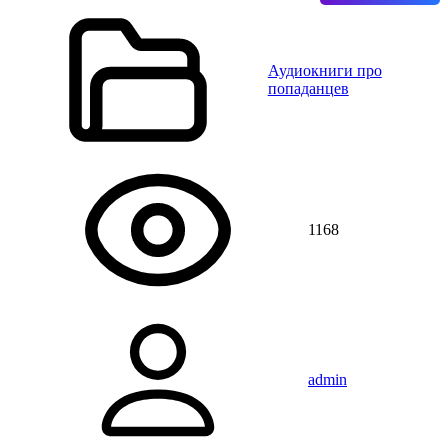
Аудиокниги про
попаданцев
1168
admin