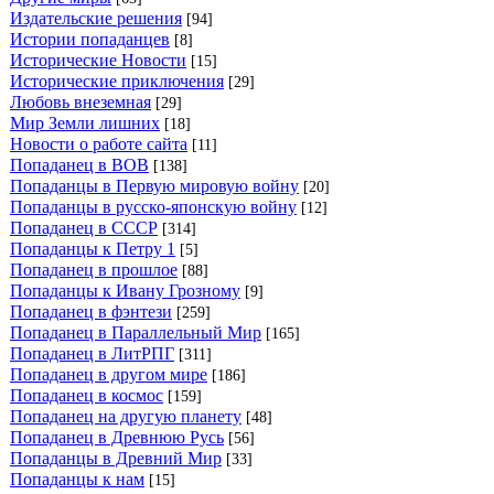
Издательские решения
[94]
Истории попаданцев
[8]
Исторические Новости
[15]
Исторические приключения
[29]
Любовь внеземная
[29]
Мир Земли лишних
[18]
Новости о работе сайта
[11]
Попаданец в ВОВ
[138]
Попаданцы в Первую мировую войну
[20]
Попаданцы в русско-японскую войну
[12]
Попаданец в СССР
[314]
Попаданцы к Петру 1
[5]
Попаданец в прошлое
[88]
Попаданцы к Ивану Грозному
[9]
Попаданец в фэнтези
[259]
Попаданец в Параллельный Мир
[165]
Попаданец в ЛитРПГ
[311]
Попаданец в другом мире
[186]
Попаданец в космос
[159]
Попаданец на другую планету
[48]
Попаданец в Древнюю Русь
[56]
Попаданцы в Древний Мир
[33]
Попаданцы к нам
[15]