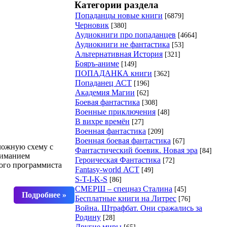
Категории раздела
Попаданцы новые книги
[6879]
Черновик
[380]
Аудиокниги про попаданцев
[4664]
Аудиокниги не фантастика
[53]
Альтернативная История
[321]
Бояръ-аниме
[149]
ПОПАДАНКА книги
[362]
Попаданец АСТ
[196]
Академия Магии
[62]
Боевая фантастика
[308]
Военные приключения
[48]
В вихре времён
[27]
Военная фантастика
[209]
Военная боевая фантастика
[67]
ложную схему с
Фантастический боевик. Новая эра
[84]
ниманием
Героическая Фантастика
[72]
ского программиста
Fantasy-world АСТ
[49]
S-T-I-K-S
[86]
СМЕРШ – спецназ Сталина
[45]
Бесплатные книги на Литрес
[76]
Война. Штрафбат. Они сражались за
Родину
[28]
Другие миры
[65]