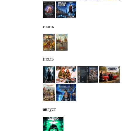
июнь
июль
август