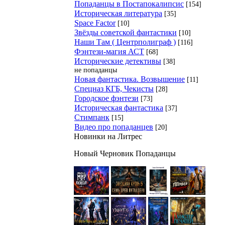
Попаданцы в Постапокалипсис
[154]
Историческая литература
[35]
Space Factor
[10]
Звёзды советской фантастики
[10]
Наши Там ( Центрполиграф )
[116]
Фэнтези-магия АСТ
[68]
Исторические детективы
[38]
не попаданцы
Новая фантастика. Возвышение
[11]
Спецназ КГБ, Чекисты
[28]
Городское фэнтези
[73]
Историческая фантастика
[37]
Стимпанк
[15]
Видео про попаданцев
[20]
Новинки на Литрес
Новый Черновик Попаданцы