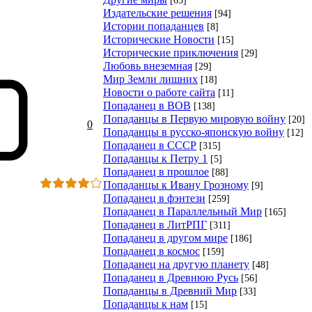
Издательские решения
[94]
Истории попаданцев
[8]
Исторические Новости
[15]
Исторические приключения
[29]
Любовь внеземная
[29]
Мир Земли лишних
[18]
Новости о работе сайта
[11]
Попаданец в ВОВ
[138]
Попаданцы в Первую мировую войну
[20]
0
Попаданцы в русско-японскую войну
[12]
Попаданец в СССР
[315]
Попаданцы к Петру 1
[5]
Попаданец в прошлое
[88]
Попаданцы к Ивану Грозному
[9]
Попаданец в фэнтези
[259]
Попаданец в Параллельный Мир
[165]
Попаданец в ЛитРПГ
[311]
Попаданец в другом мире
[186]
Попаданец в космос
[159]
Попаданец на другую планету
[48]
Попаданец в Древнюю Русь
[56]
Попаданцы в Древний Мир
[33]
Попаданцы к нам
[15]