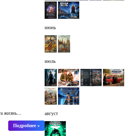
июнь
июль
эта жизнь…
август