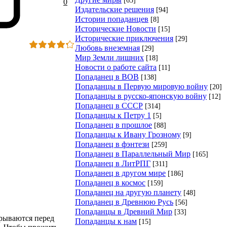
0
Издательские решения
[94]
Истории попаданцев
[8]
Исторические Новости
[15]
Исторические приключения
[29]
Любовь внеземная
[29]
Мир Земли лишних
[18]
Новости о работе сайта
[11]
Попаданец в ВОВ
[138]
Попаданцы в Первую мировую войну
[20]
Попаданцы в русско-японскую войну
[12]
Попаданец в СССР
[314]
Попаданцы к Петру 1
[5]
Попаданец в прошлое
[88]
Попаданцы к Ивану Грозному
[9]
Попаданец в фэнтези
[259]
Попаданец в Параллельный Мир
[165]
Попаданец в ЛитРПГ
[311]
Попаданец в другом мире
[186]
Попаданец в космос
[159]
Попаданец на другую планету
[48]
Попаданец в Древнюю Русь
[56]
Попаданцы в Древний Мир
[33]
крываются перед
Попаданцы к нам
[15]