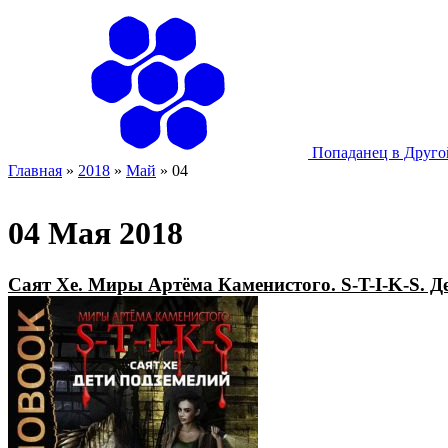
Попаданец в Друг
Главная
»
2018
»
Май
»
04
04 Мая 2018
Саят Хе. Миры Артёма Каменистого. S-T-I-K-S. Д