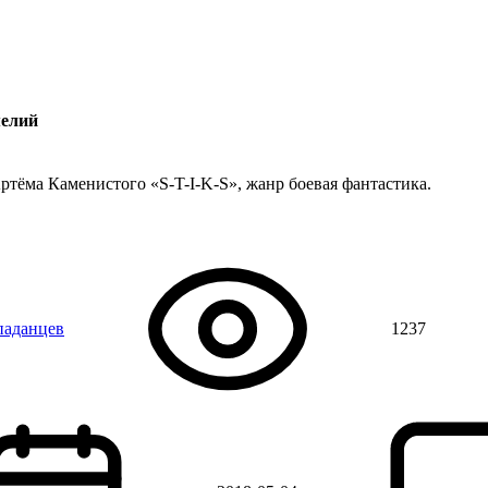
мелий
ртёма Каменистого «S-T-I-K-S», жанр боевая фантастика.
паданцев
1237