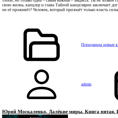
тобой, но только одна – самая важная – закрыта. Ты не хозяин
свою жизнь, канцлер и глава Тайной канцелярии заключает дог
он её проживёт? Человек, который признаёт только власть силы
Попаданцы новые 
admin
Юрий Москаленко. Далёкие миры. Книга пятая. 