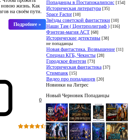
й. Чтобы прожить
Попаданцы в Постапокалипсис
[154]
у новою жизнь. Как
Историческая литература
[35]
агов на своём пути.
Space Factor
[10]
Звёзды советской фантастики
[10]
Наши Там ( Центрполиграф )
[116]
Фэнтези-магия АСТ
[68]
Исторические детективы
[38]
не попаданцы
Новая фантастика. Возвышение
[11]
Спецназ КГБ, Чекисты
[28]
Городское фэнтези
[73]
Историческая фантастика
[37]
Стимпанк
[15]
Видео про попаданцев
[20]
Новинки на Литрес
Новый Черновик Попаданцы
0