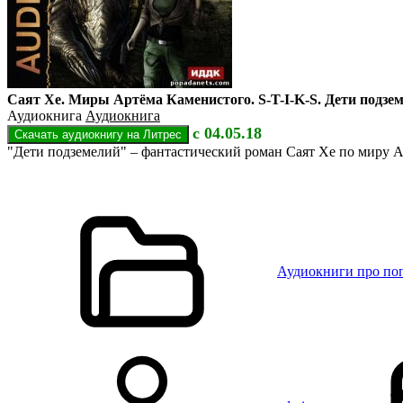
Саят Хе. Миры Артёма Каменистого. S-T-I-K-S. Дети подзе
Аудиокнига
Аудиокнига
с 04.05.18
"Дети подземелий" – фантастический роман Саят Хе по миру А
Аудиокниги про по