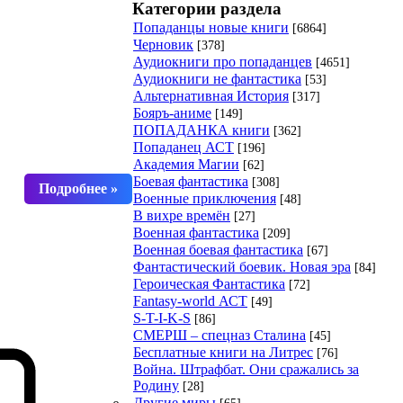
Категории раздела
Попаданцы новые книги
[6864]
Черновик
[378]
Аудиокниги про попаданцев
[4651]
Аудиокниги не фантастика
[53]
Альтернативная История
[317]
Бояръ-аниме
[149]
ПОПАДАНКА книги
[362]
Попаданец АСТ
[196]
Академия Магии
[62]
Боевая фантастика
[308]
Военные приключения
[48]
В вихре времён
[27]
Военная фантастика
[209]
Военная боевая фантастика
[67]
Фантастический боевик. Новая эра
[84]
Героическая Фантастика
[72]
Fantasy-world АСТ
[49]
S-T-I-K-S
[86]
СМЕРШ – спецназ Сталина
[45]
Бесплатные книги на Литрес
[76]
Война. Штрафбат. Они сражались за
Родину
[28]
Другие миры
[65]