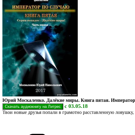
Юрий Москаленко. Далёкие миры. Книга пятая. Император
с 03.05.18
Твои новые друзья попали в грамотно расставленную ловушку, и 