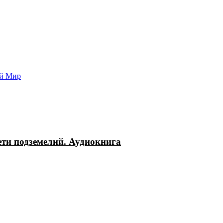
Попаданцы - лучшие книги
Библиотека
Каталог
Архи
ой Мир
ети подземелий. Аудиокнига