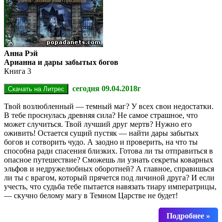
Анна Рэй
Арианна и дары забытых богов
Книга 3
сегодня 09.04.2018г
Твой возлюбленный — темный маг? У всех свои недостатки.
В тебе проснулась древняя сила? Не самое страшное, что
может случиться. Твой лучший друг мертв? Нужно его
оживить! Остается сущий пустяк — найти дары забытых
богов и сотворить чудо. А заодно и проверить, на что ты
способна ради спасения близких. Готова ли ты отправиться в
опасное путешествие? Сможешь ли узнать секреты коварных
эльфов и недружелюбных оборотней? А главное, справишься
ли ты с врагом, который прячется под личиной друга? И если
учесть, что судьба тебе пытается навязать тиару императрицы,
— скучно белому магу в Темном Царстве не будет!