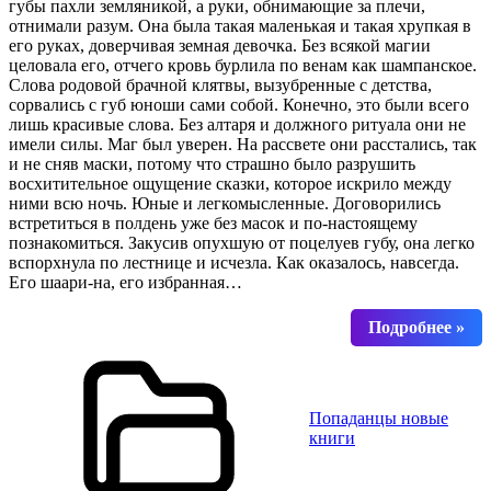
губы пахли земляникой, а руки, обнимающие за плечи,
отнимали разум. Она была такая маленькая и такая хрупкая в
его руках, доверчивая земная девочка. Без всякой магии
целовала его, отчего кровь бурлила по венам как шампанское.
Слова родовой брачной клятвы, вызубренные с детства,
сорвались с губ юноши сами собой. Конечно, это были всего
лишь красивые слова. Без алтаря и должного ритуала они не
имели силы. Маг был уверен. На рассвете они расстались, так
и не сняв маски, потому что страшно было разрушить
восхитительное ощущение сказки, которое искрило между
ними всю ночь. Юные и легкомысленные. Договорились
встретиться в полдень уже без масок и по-настоящему
познакомиться. Закусив опухшую от поцелуев губу, она легко
вспорхнула по лестнице и исчезла. Как оказалось, навсегда.
Его шаари-на, его избранная…
Попаданцы новые
книги