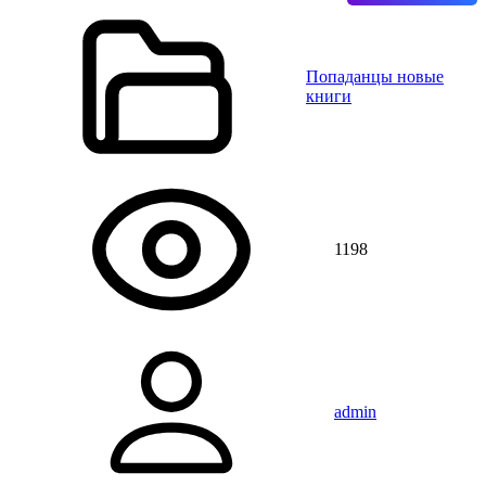
Попаданцы новые
книги
1198
admin