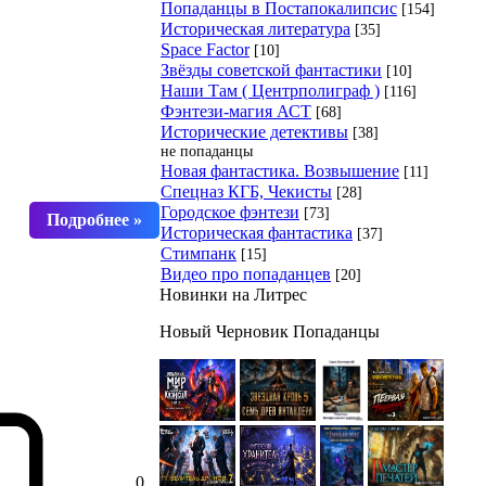
Попаданцы в Постапокалипсис
[154]
Историческая литература
[35]
Space Factor
[10]
Звёзды советской фантастики
[10]
Наши Там ( Центрполиграф )
[116]
Фэнтези-магия АСТ
[68]
Исторические детективы
[38]
не попаданцы
Новая фантастика. Возвышение
[11]
Спецназ КГБ, Чекисты
[28]
Городское фэнтези
[73]
Историческая фантастика
[37]
Стимпанк
[15]
Видео про попаданцев
[20]
Новинки на Литрес
Новый Черновик Попаданцы
0