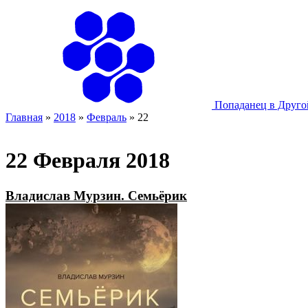
Попаданец в Друг
Главная
»
2018
»
Февраль
»
22
22 Февраля 2018
Владислав Мурзин. Семьёрик