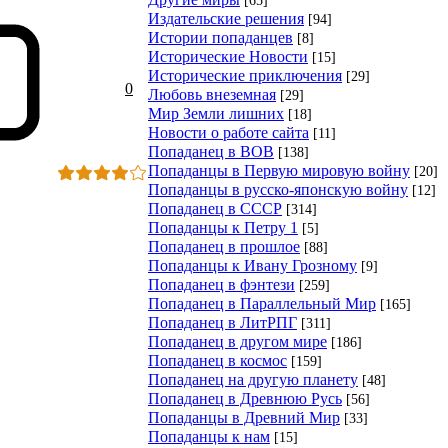
Издательские решения
[94]
Истории попаданцев
[8]
Исторические Новости
[15]
Исторические приключения
[29]
0
Любовь внеземная
[29]
Мир Земли лишних
[18]
Новости о работе сайта
[11]
Попаданец в ВОВ
[138]
Попаданцы в Первую мировую войну
[20]
Попаданцы в русско-японскую войну
[12]
Попаданец в СССР
[314]
Попаданцы к Петру 1
[5]
Попаданец в прошлое
[88]
Попаданцы к Ивану Грозному
[9]
Попаданец в фэнтези
[259]
Попаданец в Параллельный Мир
[165]
Попаданец в ЛитРПГ
[311]
Попаданец в другом мире
[186]
Попаданец в космос
[159]
Попаданец на другую планету
[48]
Попаданец в Древнюю Русь
[56]
Попаданцы в Древний Мир
[33]
Попаданцы к нам
[15]