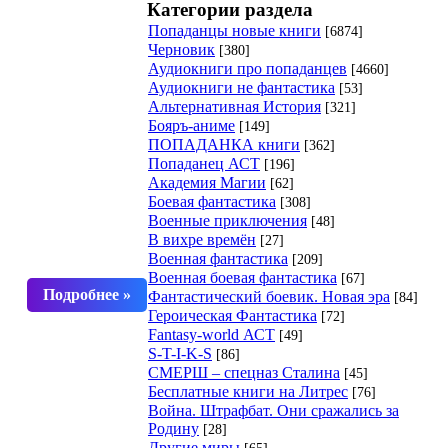
Категории раздела
Попаданцы новые книги
[6874]
Черновик
[380]
Аудиокниги про попаданцев
[4660]
Аудиокниги не фантастика
[53]
Альтернативная История
[321]
Бояръ-аниме
[149]
ПОПАДАНКА книги
[362]
Попаданец АСТ
[196]
Академия Магии
[62]
Боевая фантастика
[308]
Военные приключения
[48]
В вихре времён
[27]
Военная фантастика
[209]
Военная боевая фантастика
[67]
Фантастический боевик. Новая эра
[84]
Героическая Фантастика
[72]
Fantasy-world АСТ
[49]
S-T-I-K-S
[86]
СМЕРШ – спецназ Сталина
[45]
Бесплатные книги на Литрес
[76]
Война. Штрафбат. Они сражались за
Родину
[28]
Другие миры
[65]