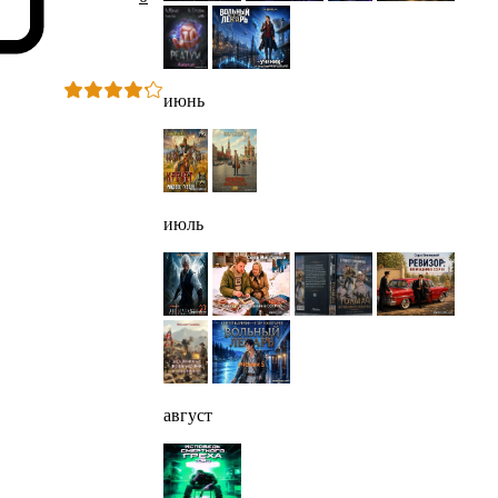
июнь
июль
август