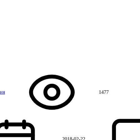
ния
1477
2018-02-22