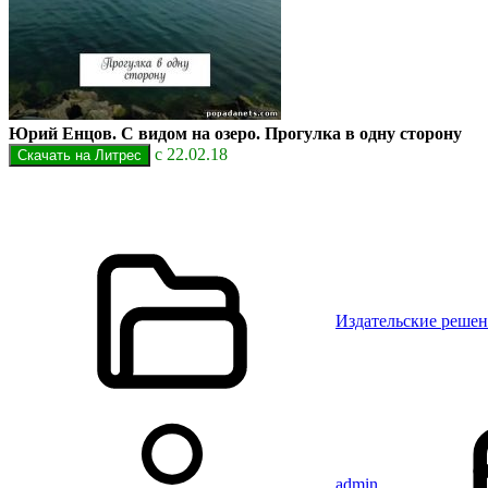
Юрий Енцов. С видом на озеро. Прогулка в одну сторону
с 22.02.18
Издательские реше
admin