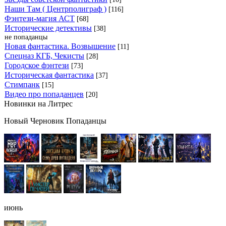
Наши Там ( Центрполиграф )
[116]
Фэнтези-магия АСТ
[68]
Исторические детективы
[38]
не попаданцы
Новая фантастика. Возвышение
[11]
Спецназ КГБ, Чекисты
[28]
Городское фэнтези
[73]
Историческая фантастика
[37]
Стимпанк
[15]
Видео про попаданцев
[20]
Новинки на Литрес
Новый Черновик Попаданцы
июнь