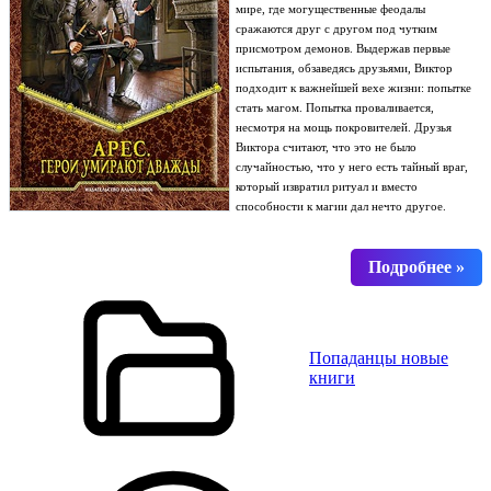
мире, где могущественные феодалы
сражаются друг с другом под чутким
присмотром демонов. Выдержав первые
испытания, обзаведясь друзьями, Виктор
подходит к важнейшей вехе жизни: попытке
стать магом. Попытка проваливается,
несмотря на мощь покровителей. Друзья
Виктора считают, что это не было
случайностью, что у него есть тайный враг,
который извратил ритуал и вместо
способности к магии дал нечто другое.
Попаданцы новые
книги