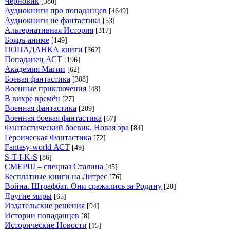
Черновик
[380]
Аудиокниги про попаданцев
[4649]
Аудиокниги не фантастика
[53]
Альтернативная История
[317]
Бояръ-аниме
[149]
ПОПАДАНКА книги
[362]
Попаданец АСТ
[196]
Академия Магии
[62]
Боевая фантастика
[308]
Военные приключения
[48]
В вихре времён
[27]
Военная фантастика
[209]
Военная боевая фантастика
[67]
Фантастический боевик. Новая эра
[84]
Героическая Фантастика
[72]
Fantasy-world АСТ
[49]
S-T-I-K-S
[86]
СМЕРШ – спецназ Сталина
[45]
Бесплатные книги на Литрес
[76]
Война. Штрафбат. Они сражались за Родину
[28]
Другие миры
[65]
Издательские решения
[94]
Истории попаданцев
[8]
Исторические Новости
[15]