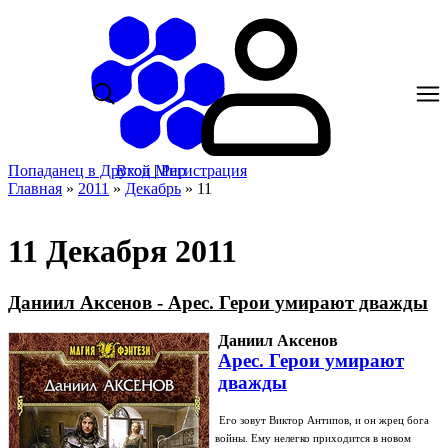
Попаданец в Другой Мир
Вход
|
Регистрация
Главная
»
2011
»
Декабрь
»
11
11 Декабря 2011
Даниил Аксенов - Арес. Герои умирают дважды
Даниил Аксенов
Арес. Герои умирают
дважды
Его зовут Виктор Антипов, и он жрец бога
войны. Ему нелегко приходится в новом