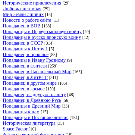
Исторические приключения
[29]
Любовь внеземная
[29]
Мир Земли лишних
[18]
Новости о работе сайта
[11]
Попаданец в ВОВ
[138]
Попаданцы в Первую мировую войну
[20]
Попаданцы в русско-японскую войну
[12]
Попаданец в СССР
[314]
Попаданцы к Петру 1
[5]
Попаданец в прошлое
[88]
Попаданцы к Ивану Грозному
[9]
Попаданец в фэнтези
[259]
Попаданец в Параллельный Мир
[165]
Попаданец в ЛитРПГ
[311]
Попаданец в другом мире
[186]
Попаданец в космос
[159]
Попаданец на другую планету
[48]
Попаданец в Древнюю Русь
[56]
Попаданцы в Древний Мир
[33]
Попаданцы к нам
[15]
Попаданцы в Постапокалипсис
[154]
Историческая литература
[35]
Space Factor
[10]
Звёзды советской фантастики
[10]