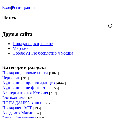
Вход
|
Регистрация
Поиск
Друзья сайта
Попаданец в прошлое
Мир книг
Google AI Pro бесплатно 4 месяца
Категории раздела
Попаданцы новые книги
[6861]
Черновик
[381]
Аудиокниги про попаданцев
[4647]
Аудиокниги не фантастика
[53]
Альтернативная История
[317]
Бояръ-аниме
[149]
ПОПАДАНКА книги
[362]
Попаданец АСТ
[196]
Академия Магии
[62]
Боевая фантастика