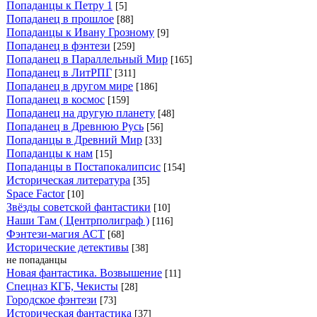
Попаданцы к Петру 1
[5]
Попаданец в прошлое
[88]
Попаданцы к Ивану Грозному
[9]
Попаданец в фэнтези
[259]
Попаданец в Параллельный Мир
[165]
Попаданец в ЛитРПГ
[311]
Попаданец в другом мире
[186]
Попаданец в космос
[159]
Попаданец на другую планету
[48]
Попаданец в Древнюю Русь
[56]
Попаданцы в Древний Мир
[33]
Попаданцы к нам
[15]
Попаданцы в Постапокалипсис
[154]
Историческая литература
[35]
Space Factor
[10]
Звёзды советской фантастики
[10]
Наши Там ( Центрполиграф )
[116]
Фэнтези-магия АСТ
[68]
Исторические детективы
[38]
не попаданцы
Новая фантастика. Возвышение
[11]
Спецназ КГБ, Чекисты
[28]
Городское фэнтези
[73]
Историческая фантастика
[37]