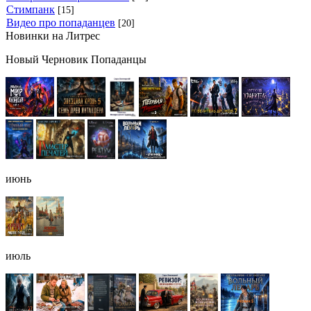
Стимпанк
[15]
Видео про попаданцев
[20]
Новинки на Литрес
Новый Черновик Попаданцы
июнь
июль