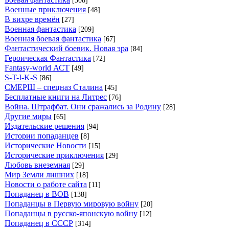
[308]
Военные приключения
[48]
В вихре времён
[27]
Военная фантастика
[209]
Военная боевая фантастика
[67]
Фантастический боевик. Новая эра
[84]
Героическая Фантастика
[72]
Fantasy-world АСТ
[49]
S-T-I-K-S
[86]
СМЕРШ – спецназ Сталина
[45]
Бесплатные книги на Литрес
[76]
Война. Штрафбат. Они сражались за Родину
[28]
Другие миры
[65]
Издательские решения
[94]
Истории попаданцев
[8]
Исторические Новости
[15]
Исторические приключения
[29]
Любовь внеземная
[29]
Мир Земли лишних
[18]
Новости о работе сайта
[11]
Попаданец в ВОВ
[138]
Попаданцы в Первую мировую войну
[20]
Попаданцы в русско-японскую войну
[12]
Попаданец в СССР
[314]