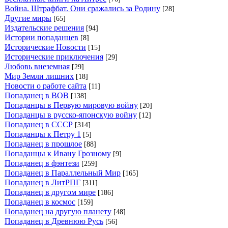
Война. Штрафбат. Они сражались за Родину
[28]
Другие миры
[65]
Издательские решения
[94]
Истории попаданцев
[8]
Исторические Новости
[15]
Исторические приключения
[29]
Любовь внеземная
[29]
Мир Земли лишних
[18]
Новости о работе сайта
[11]
Попаданец в ВОВ
[138]
Попаданцы в Первую мировую войну
[20]
Попаданцы в русско-японскую войну
[12]
Попаданец в СССР
[314]
Попаданцы к Петру 1
[5]
Попаданец в прошлое
[88]
Попаданцы к Ивану Грозному
[9]
Попаданец в фэнтези
[259]
Попаданец в Параллельный Мир
[165]
Попаданец в ЛитРПГ
[311]
Попаданец в другом мире
[186]
Попаданец в космос
[159]
Попаданец на другую планету
[48]
Попаданец в Древнюю Русь
[56]