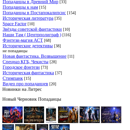
Попаданцы в Древний Мир
[33]
Попаданцы к нам
[15]
Попаданцы в Постапокалипсис
[154]
Историческая литература
[35]
Space Factor
[10]
Звёзды советской фантастики
[10]
Наши Там ( Центрполиграф )
[116]
Фэнтези-магия АСТ
[68]
Исторические детективы
[38]
не попаданцы
Новая фантастика. Возвышение
[11]
Спецназ КГБ, Чекисты
[28]
Городское фэнтези
[73]
Историческая фантастика
[37]
Стимпанк
[15]
Видео про попаданцев
[20]
Новинки на Литрес
Новый Черновик Попаданцы