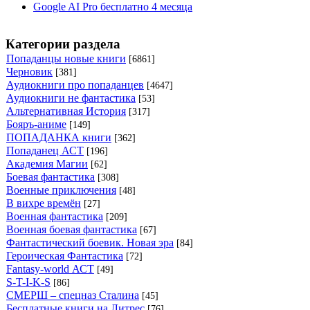
Google AI Pro бесплатно 4 месяца
Категории раздела
Попаданцы новые книги
[6861]
Черновик
[381]
Аудиокниги про попаданцев
[4647]
Аудиокниги не фантастика
[53]
Альтернативная История
[317]
Бояръ-аниме
[149]
ПОПАДАНКА книги
[362]
Попаданец АСТ
[196]
Академия Магии
[62]
Боевая фантастика
[308]
Военные приключения
[48]
В вихре времён
[27]
Военная фантастика
[209]
Военная боевая фантастика
[67]
Фантастический боевик. Новая эра
[84]
Героическая Фантастика
[72]
Fantasy-world АСТ
[49]
S-T-I-K-S
[86]
СМЕРШ – спецназ Сталина
[45]
Бесплатные книги на Литрес
[76]