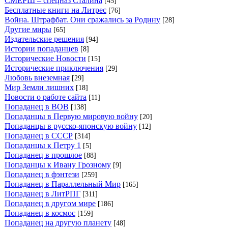
СМЕРШ – спецназ Сталина
[45]
Бесплатные книги на Литрес
[76]
Война. Штрафбат. Они сражались за Родину
[28]
Другие миры
[65]
Издательские решения
[94]
Истории попаданцев
[8]
Исторические Новости
[15]
Исторические приключения
[29]
Любовь внеземная
[29]
Мир Земли лишних
[18]
Новости о работе сайта
[11]
Попаданец в ВОВ
[138]
Попаданцы в Первую мировую войну
[20]
Попаданцы в русско-японскую войну
[12]
Попаданец в СССР
[314]
Попаданцы к Петру 1
[5]
Попаданец в прошлое
[88]
Попаданцы к Ивану Грозному
[9]
Попаданец в фэнтези
[259]
Попаданец в Параллельный Мир
[165]
Попаданец в ЛитРПГ
[311]
Попаданец в другом мире
[186]
Попаданец в космос
[159]
Попаданец на другую планету
[48]