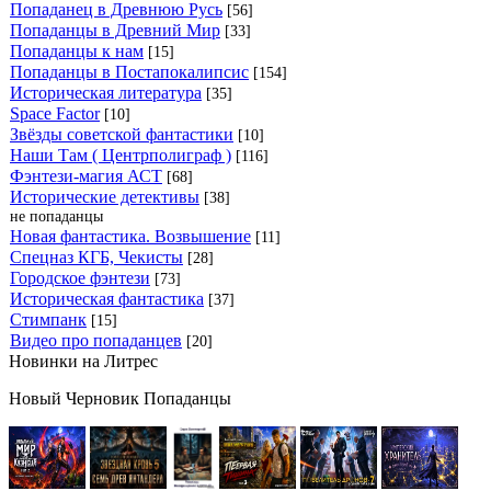
Попаданец в Древнюю Русь
[56]
Попаданцы в Древний Мир
[33]
Попаданцы к нам
[15]
Попаданцы в Постапокалипсис
[154]
Историческая литература
[35]
Space Factor
[10]
Звёзды советской фантастики
[10]
Наши Там ( Центрполиграф )
[116]
Фэнтези-магия АСТ
[68]
Исторические детективы
[38]
не попаданцы
Новая фантастика. Возвышение
[11]
Спецназ КГБ, Чекисты
[28]
Городское фэнтези
[73]
Историческая фантастика
[37]
Стимпанк
[15]
Видео про попаданцев
[20]
Новинки на Литрес
Новый Черновик Попаданцы