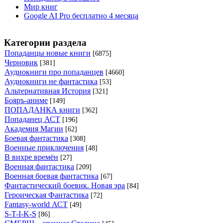
Мир книг
Google AI Pro бесплатно 4 месяца
Категории раздела
Попаданцы новые книги
[6875]
Черновик
[381]
Аудиокниги про попаданцев
[4660]
Аудиокниги не фантастика
[53]
Альтернативная История
[321]
Бояръ-аниме
[149]
ПОПАДАНКА книги
[362]
Попаданец АСТ
[196]
Академия Магии
[62]
Боевая фантастика
[308]
Военные приключения
[48]
В вихре времён
[27]
Военная фантастика
[209]
Военная боевая фантастика
[67]
Фантастический боевик. Новая эра
[84]
Героическая Фантастика
[72]
Fantasy-world АСТ
[49]
S-T-I-K-S
[86]