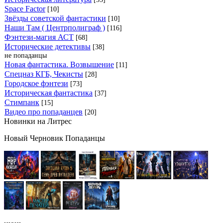
Space Factor
[10]
Звёзды советской фантастики
[10]
Наши Там ( Центрполиграф )
[116]
Фэнтези-магия АСТ
[68]
Исторические детективы
[38]
не попаданцы
Новая фантастика. Возвышение
[11]
Спецназ КГБ, Чекисты
[28]
Городское фэнтези
[73]
Историческая фантастика
[37]
Стимпанк
[15]
Видео про попаданцев
[20]
Новинки на Литрес
Новый Черновик Попаданцы