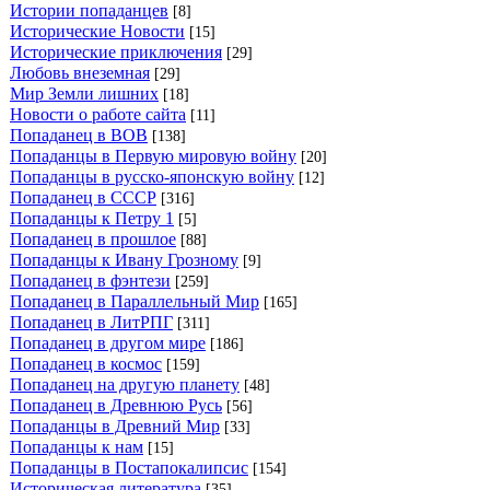
Истории попаданцев
[8]
Исторические Новости
[15]
Исторические приключения
[29]
Любовь внеземная
[29]
Мир Земли лишних
[18]
Новости о работе сайта
[11]
Попаданец в ВОВ
[138]
Попаданцы в Первую мировую войну
[20]
Попаданцы в русско-японскую войну
[12]
Попаданец в СССР
[316]
Попаданцы к Петру 1
[5]
Попаданец в прошлое
[88]
Попаданцы к Ивану Грозному
[9]
Попаданец в фэнтези
[259]
Попаданец в Параллельный Мир
[165]
Попаданец в ЛитРПГ
[311]
Попаданец в другом мире
[186]
Попаданец в космос
[159]
Попаданец на другую планету
[48]
Попаданец в Древнюю Русь
[56]
Попаданцы в Древний Мир
[33]
Попаданцы к нам
[15]
Попаданцы в Постапокалипсис
[154]
Историческая литература
[35]