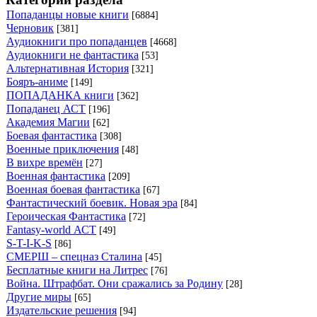
Попаданцы новые книги
[6884]
Черновик
[381]
Аудиокниги про попаданцев
[4668]
Аудиокниги не фантастика
[53]
Альтернативная История
[321]
Бояръ-аниме
[149]
ПОПАДАНКА книги
[362]
Попаданец АСТ
[196]
Академия Магии
[62]
Боевая фантастика
[308]
Военные приключения
[48]
В вихре времён
[27]
Военная фантастика
[209]
Военная боевая фантастика
[67]
Фантастический боевик. Новая эра
[84]
Героическая Фантастика
[72]
Fantasy-world АСТ
[49]
S-T-I-K-S
[86]
СМЕРШ – спецназ Сталина
[45]
Бесплатные книги на Литрес
[76]
Война. Штрафбат. Они сражались за Родину
[28]
Другие миры
[65]
Издательские решения
[94]