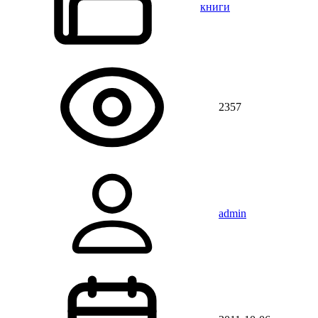
книги
2357
admin