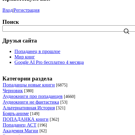
Вход
|
Регистрация
Поиск
Друзья сайта
Попаданец в прошлое
Мир книг
Google AI Pro бесплатно 4 месяца
Категории раздела
Попаданцы новые книги
[6875]
Черновик
[380]
Аудиокниги про попаданцев
[4660]
Аудиокниги не фантастика
[53]
Альтернативная История
[321]
Бояръ-аниме
[149]
ПОПАДАНКА книги
[362]
Попаданец АСТ
[196]
Академия Магии
[62]