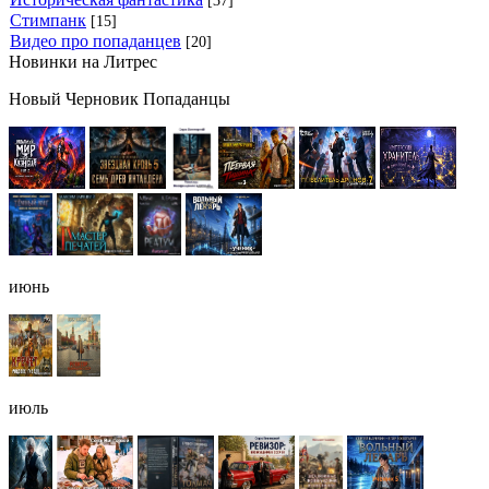
[37]
Стимпанк
[15]
Видео про попаданцев
[20]
Новинки на Литрес
Новый Черновик Попаданцы
июнь
июль