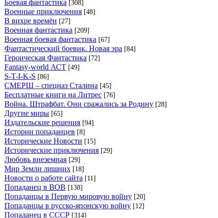
Боевая фантастика
[308]
Военные приключения
[48]
В вихре времён
[27]
Военная фантастика
[209]
Военная боевая фантастика
[67]
Фантастический боевик. Новая эра
[84]
Героическая Фантастика
[72]
Fantasy-world АСТ
[49]
S-T-I-K-S
[86]
СМЕРШ – спецназ Сталина
[45]
Бесплатные книги на Литрес
[76]
Война. Штрафбат. Они сражались за Родину
[28]
Другие миры
[65]
Издательские решения
[94]
Истории попаданцев
[8]
Исторические Новости
[15]
Исторические приключения
[29]
Любовь внеземная
[29]
Мир Земли лишних
[18]
Новости о работе сайта
[11]
Попаданец в ВОВ
[138]
Попаданцы в Первую мировую войну
[20]
Попаданцы в русско-японскую войну
[12]
Попаданец в СССР
[314]