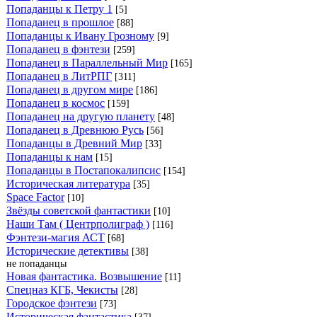
Попаданцы к Петру 1
[5]
Попаданец в прошлое
[88]
Попаданцы к Ивану Грозному
[9]
Попаданец в фэнтези
[259]
Попаданец в Параллельный Мир
[165]
Попаданец в ЛитРПГ
[311]
Попаданец в другом мире
[186]
Попаданец в космос
[159]
Попаданец на другую планету
[48]
Попаданец в Древнюю Русь
[56]
Попаданцы в Древний Мир
[33]
Попаданцы к нам
[15]
Попаданцы в Постапокалипсис
[154]
Историческая литература
[35]
Space Factor
[10]
Звёзды советской фантастики
[10]
Наши Там ( Центрполиграф )
[116]
Фэнтези-магия АСТ
[68]
Исторические детективы
[38]
не попаданцы
Новая фантастика. Возвышение
[11]
Спецназ КГБ, Чекисты
[28]
Городское фэнтези
[73]
Историческая фантастика