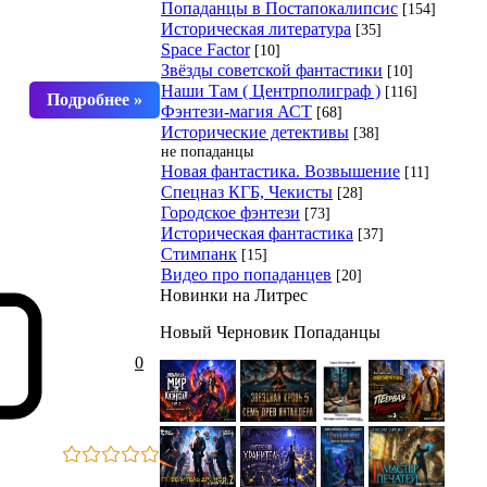
Попаданцы в Постапокалипсис
[154]
Историческая литература
[35]
Space Factor
[10]
Звёзды советской фантастики
[10]
Наши Там ( Центрполиграф )
[116]
Фэнтези-магия АСТ
[68]
Исторические детективы
[38]
не попаданцы
Новая фантастика. Возвышение
[11]
Спецназ КГБ, Чекисты
[28]
Городское фэнтези
[73]
Историческая фантастика
[37]
Стимпанк
[15]
Видео про попаданцев
[20]
Новинки на Литрес
Новый Черновик Попаданцы
0