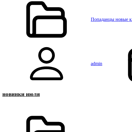
Попаданцы новые 
admin
новинки июля