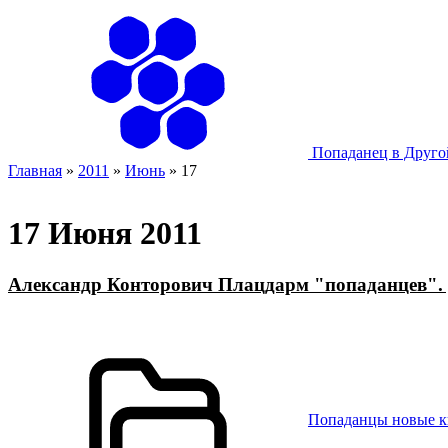
Попаданец в Друг
Главная
»
2011
»
Июнь
»
17
17 Июня 2011
Александр Конторович Плацдарм "попаданцев". 
Попаданцы новые 