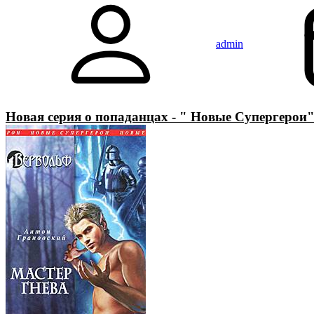
admin
Новая серия о попаданцах - " Новые Супергерои