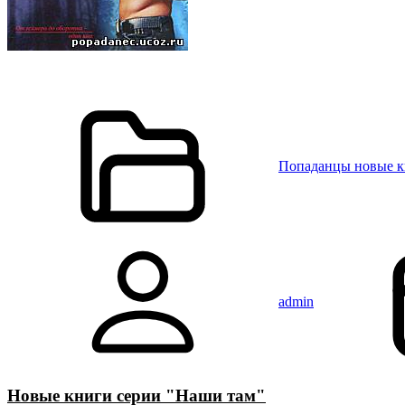
Попаданцы новые 
admin
Новые книги серии "Наши там"