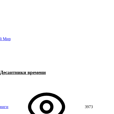
Попаданцы - лучшие книги
Библиотека
Каталог
Архи
ой Мир
Десантники времени
книги
3973