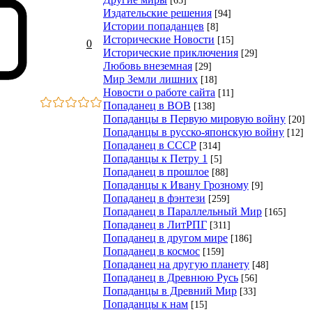
Издательские решения
[94]
Истории попаданцев
[8]
Исторические Новости
[15]
0
Исторические приключения
[29]
Любовь внеземная
[29]
Мир Земли лишних
[18]
Новости о работе сайта
[11]
Попаданец в ВОВ
[138]
Попаданцы в Первую мировую войну
[20]
Попаданцы в русско-японскую войну
[12]
Попаданец в СССР
[314]
Попаданцы к Петру 1
[5]
Попаданец в прошлое
[88]
Попаданцы к Ивану Грозному
[9]
Попаданец в фэнтези
[259]
Попаданец в Параллельный Мир
[165]
Попаданец в ЛитРПГ
[311]
Попаданец в другом мире
[186]
Попаданец в космос
[159]
Попаданец на другую планету
[48]
Попаданец в Древнюю Русь
[56]
Попаданцы в Древний Мир
[33]
Попаданцы к нам
[15]