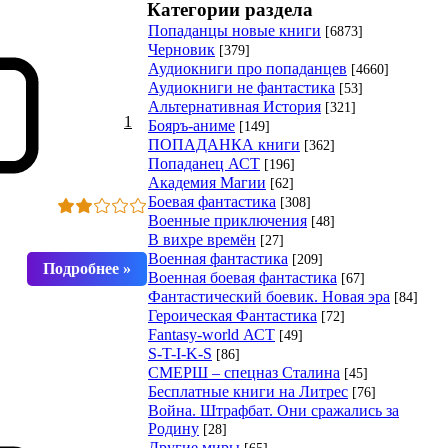
Категории раздела
Попаданцы новые книги
[6873]
Черновик
[379]
Аудиокниги про попаданцев
[4660]
Аудиокниги не фантастика
[53]
Альтернативная История
[321]
1
Бояръ-аниме
[149]
ПОПАДАНКА книги
[362]
Попаданец АСТ
[196]
Академия Магии
[62]
Боевая фантастика
[308]
Военные приключения
[48]
В вихре времён
[27]
Военная фантастика
[209]
Военная боевая фантастика
[67]
Фантастический боевик. Новая эра
[84]
Героическая Фантастика
[72]
Fantasy-world АСТ
[49]
S-T-I-K-S
[86]
СМЕРШ – спецназ Сталина
[45]
Бесплатные книги на Литрес
[76]
Война. Штрафбат. Они сражались за
Родину
[28]
Другие миры
[65]