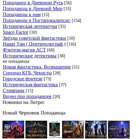
Попаданец в Древнюю Русь
[56]
Попаданцы в Древний Мир
[33]
Попаданцы к нам
[15]
Попаданцы в Постапокалипсис
[154]
Историческая литература
[35]
Space Factor
[10]
Звёзды советской фантастики
[10]
Наши Там ( Центрполиграф )
[116]
Фэнтези-магия АСТ
[68]
Исторические детективы
[38]
не попаданцы
Новая фантастика. Возвышение
[11]
Спецназ КГБ, Чекисты
[28]
Городское фэнтези
[73]
Историческая фантастика
[37]
Стимпанк
[15]
Видео про попаданцев
[20]
Новинки на Литрес
Новый Черновик Попаданцы