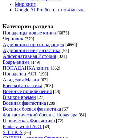
Мир книг
Google AI Pro бесплатно 4 месяца
Категории раздела
Попаданцы новые книги
[6873]
Черновик
[379]
Аудиокниги про попаданцев
[4660]
Аудиокниги не фантастика
[53]
Альтернативная История
[321]
Бояръ-аниме
[149]
ПОПАДАНКА книги
[362]
Попаданец АСТ
[196]
Академия Магии
[62]
Боевая фантастика
[308]
Военные приключения
[48]
В вихре времён
[27]
Военная фантастика
[209]
Военная боевая фантастика
[67]
Фантастический боевик. Новая эра
[84]
Героическая Фантастика
[72]
Fantasy-world АСТ
[49]
S-T-I-K-S
[86]