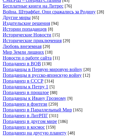
СМЕРШ – спецназ Сталина
[45]
Бесплатные книги на Литрес
[76]
Война. Штрафбат. Они сражались за Родину
[28]
Другие миры
[65]
Издательские решения
[94]
Истории попаданцев
[8]
Исторические Новости
[15]
Исторические приключения
[29]
Любовь внеземная
[29]
Мир Земли лишних
[18]
Новости о работе сайта
[11]
Попаданец в ВОВ
[138]
Попаданцы в Первую мировую войну
[20]
Попаданцы в русско-японскую войну
[12]
Попаданец в СССР
[314]
Попаданцы к Петру 1
[5]
Попаданец в прошлое
[88]
Попаданцы к Ивану Грозному
[9]
Попаданец в фэнтези
[259]
Попаданец в Параллельный Мир
[165]
Попаданец в ЛитРПГ
[311]
Попаданец в другом мире
[186]
Попаданец в космос
[159]
Попаданец на другую планету
[48]