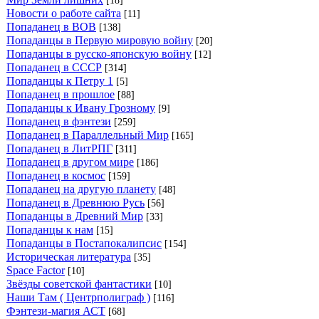
[18]
Новости о работе сайта
[11]
Попаданец в ВОВ
[138]
Попаданцы в Первую мировую войну
[20]
Попаданцы в русско-японскую войну
[12]
Попаданец в СССР
[314]
Попаданцы к Петру 1
[5]
Попаданец в прошлое
[88]
Попаданцы к Ивану Грозному
[9]
Попаданец в фэнтези
[259]
Попаданец в Параллельный Мир
[165]
Попаданец в ЛитРПГ
[311]
Попаданец в другом мире
[186]
Попаданец в космос
[159]
Попаданец на другую планету
[48]
Попаданец в Древнюю Русь
[56]
Попаданцы в Древний Мир
[33]
Попаданцы к нам
[15]
Попаданцы в Постапокалипсис
[154]
Историческая литература
[35]
Space Factor
[10]
Звёзды советской фантастики
[10]
Наши Там ( Центрполиграф )
[116]
Фэнтези-магия АСТ
[68]