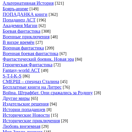
Альтернативная История
[321]
Бояръ-аниме
[149]
ПОПАДАНКА книги
[362]
Попаданец АСТ
[196]
Академия Магии
[62]
Боевая фантастика
[308]
Военные приключения
[48]
В вихре времён
[27]
Военная фантастика
[209]
Военная боевая фантастика
[67]
Фантастический боевик. Новая эра
[84]
Героическая Фантастика
[72]
Fantasy-world АСТ
[49]
S-T-I-K-S
[86]
СМЕРШ – спецназ Сталина
[45]
Бесплатные книги на Литрес
[76]
Война. Штрафбат. Они сражались за Родину
[28]
Другие миры
[65]
Издательские решения
[94]
Истории попаданцев
[8]
Исторические Новости
[15]
Исторические приключения
[29]
Любовь внеземная
[29]
Мир Земли лишних