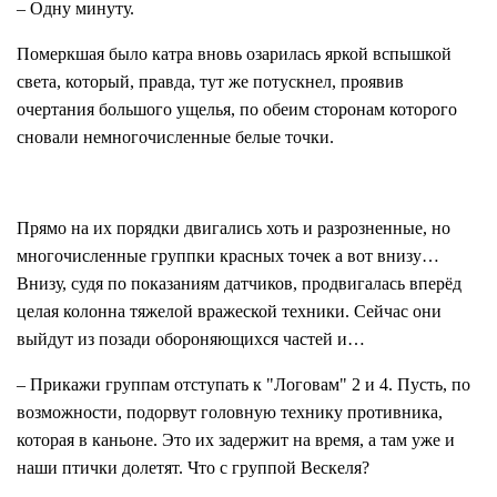
– Одну минуту.
Померкшая было катра вновь озарилась яркой вспышкой
света, который, правда, тут же потускнел, проявив
очертания большого ущелья, по обеим сторонам которого
сновали немногочисленные белые точки.
Прямо на их порядки двигались хоть и разрозненные, но
многочисленные группки красных точек а вот внизу…
Внизу, судя по показаниям датчиков, продвигалась вперёд
целая колонна тяжелой вражеской техники. Сейчас они
выйдут из позади обороняющихся частей и…
– Прикажи группам отступать к "Логовам" 2 и 4. Пусть, по
возможности, подорвут головную технику противника,
которая в каньоне. Это их задержит на время, а там уже и
наши птички долетят. Что с группой Вескеля?