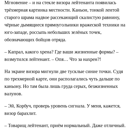
Мгновение – и на стекле визора лейтенанта появилась
трёхмерная картинка местности. Каньон, тонкой лентой
старого шрама надвое рассекающий скалистую равнину,
чёрные дымящиеся прямоугольники вражеской техники на
юго-западе, россыпь небольших зелёных точек,
обозначающих бойцов отряда.
– Капрал, какого хрена? Где ваши жизненные формы? –
возмутился лейтенант. – Опя… Что за нахрен?!
На экране визора мигнули две тусклые синие точки. Судя
по трехмерной карте, они располагались чуть дальше по
каньону. Но там была лишь груда серых, безжизненных
валунов.
– Эй, Корбуч, проверь уровень сигнала. У меня, кажется,
визор барахлит.
– Товарищ лейтенант, приём нормальный. Даже отличный.