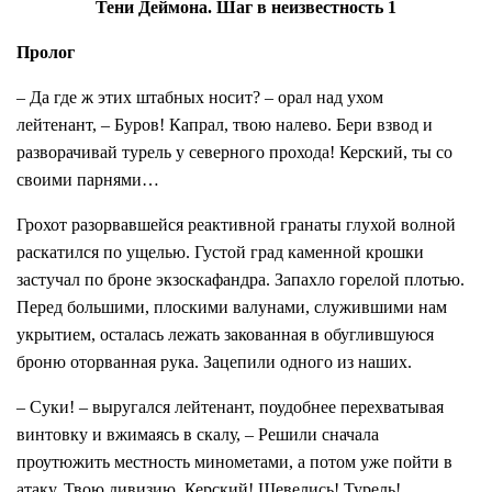
Тени Деймона. Шаг в неизвестность 1
Пролог
– Да где ж этих штабных носит? – орал над ухом
лейтенант, – Буров! Капрал, твою налево. Бери взвод и
разворачивай турель у северного прохода! Керский, ты со
своими парнями…
Грохот разорвавшейся реактивной гранаты глухой волной
раскатился по ущелью. Густой град каменной крошки
застучал по броне экзоскафандра. Запахло горелой плотью.
Перед большими, плоскими валунами, служившими нам
укрытием, осталась лежать закованная в обуглившуюся
броню оторванная рука. Зацепили одного из наших.
– Суки! – выругался лейтенант, поудобнее перехватывая
винтовку и вжимаясь в скалу, – Решили сначала
проутюжить местность минометами, а потом уже пойти в
атаку. Твою дивизию, Керский! Шевелись! Турель!