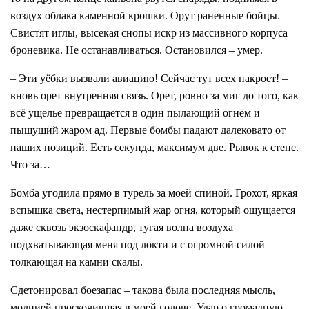
воздух облака каменной крошки. Орут раненные бойцы.
Свистят иглы, высекая снопы искр из массивного корпуса
броневика. Не останавливаться. Остановился – умер.
– Эти уёбки вызвали авиацию! Сейчас тут всех накроет! –
вновь орет внутренняя связь. Орет, ровно за миг до того, как
всё ущелье превращается в один пылающий огнём и
пышущий жаром ад. Первые бомбы падают далековато от
наших позиций. Есть секунда, максимум две. Рывок к стене.
Что за…
Бомба угодила прямо в турель за моей спиной. Грохот, яркая
вспышка света, нестерпимый жар огня, который ощущается
даже сквозь экзоскафандр, тугая волна воздуха
подхватывающая меня под локти и с огромной силой
толкающая на камни скалы.
Сдетонировал боезапас – такова была последняя мысль,
молнией проскочившая в моей голове. Удар о громадную