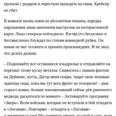
пропали с радаров и перестали выходить на связь. Крейсер
не сбит.
В комнате вновь повисла абсолютная тишина, изредка
нарушаемая лишь шипением выстрелов на интерактивной
карте. Лицо генерала побледнело. Взгляд его бесцельно и
бессмысленно блуждал по стенам командной рубки. Он
никак не мог осознать и принять произошедшее. И не знал,
что делать дальше.
– Поднимайте все оставшиеся эскадрильи и отправляйте на
перехват этому куску металла. Свяжитесь с нашим флотом
на Деймоне, пусть, Дагор меня сожри, тащат свои ленивые
задницы сюда, пока мы тут весь фронт не похерили! – рык
старого вояки, больше напоминавший сейчас рёв раненного
медведя, раскатился по комнате – Активируйте программу
«Зверь». Всем войскам, которые не вступили в бой отходить
к «Логовам». Повторяю – отходить к «Логовам»
и закрепиться там! Мы потеряли сектор, но чтоб я сдох, если