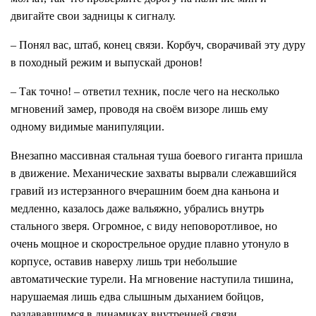
двигайте свои задницы к сигналу.
– Понял вас, штаб, конец связи. Корбуч, сворачивай эту дуру
в походный режим и выпускай дронов!
– Так точно! – ответил техник, после чего на несколько
мгновений замер, проводя на своём визоре лишь ему
одному видимые манипуляции.
Внезапно массивная стальная туша боевого гиганта пришла
в движение. Механические захваты вырвали слежавшийся
гравий из истерзанного вчерашним боем дна каньона и
медленно, казалось даже вальяжно, убрались внутрь
стального зверя. Огромное, с виду неповоротливое, но
очень мощное и скорострельное орудие плавно утонуло в
корпусе, оставив наверху лишь три небольшие
автоматические турели. На мгновение наступила тишина,
нарушаемая лишь едва слышным дыханием бойцов,
раздававшимся в динамиках внутренней связи.