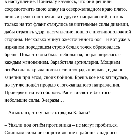
в наступление. Поначалу казалось, что они решили
сосредоточить свою атаку на северо-западном краю плато,
лишь изредка постреливая с других направлений, но как
только на тот фланг стянулись значительные силы дивизии,
дабы отразить удар, наступление пошло с противоположной
стороны. Несколько минут ожесточённого боя – и вот уже в
изрядном поредевшем строю белых точек образовалась
брешь. Пока что она была небольшая, но расширялась с
каждым мгновением. Заработала артиллерия. Мощным
огнём она накрыла почти всю площадь прорыва, едва не
зацепив при этом, своих бойцов. Брешь кое-как затянулась,
но тут же пошёл прорыв с юго-западного направления.
Проверяют на зуб оборону. Растягивают и без того
небольшие силы. З-заразы…
– Адъютант, что у нас с отрядом Кабана?
– Увязли под огнём противника – не могут пробиться.
Слишком сильное сопротивление в районе западного