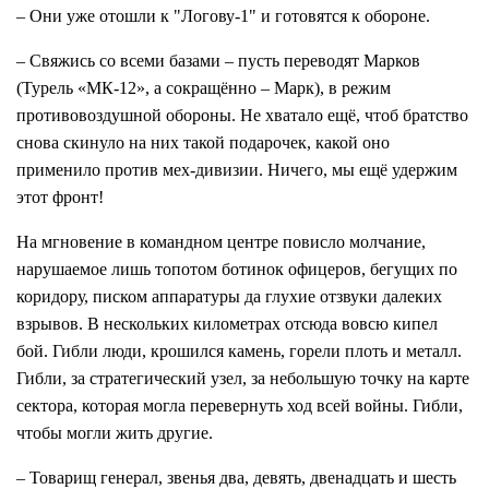
– Они уже отошли к "Логову-1" и готовятся к обороне.
– Свяжись со всеми базами – пусть переводят Марков
(Турель «МК-12», а сокращённо – Марк), в режим
противовоздушной обороны. Не хватало ещё, чтоб братство
снова скинуло на них такой подарочек, какой оно
применило против мех-дивизии. Ничего, мы ещё удержим
этот фронт!
На мгновение в командном центре повисло молчание,
нарушаемое лишь топотом ботинок офицеров, бегущих по
коридору, писком аппаратуры да глухие отзвуки далеких
взрывов. В нескольких километрах отсюда вовсю кипел
бой. Гибли люди, крошился камень, горели плоть и металл.
Гибли, за стратегический узел, за небольшую точку на карте
сектора, которая могла перевернуть ход всей войны. Гибли,
чтобы могли жить другие.
– Товарищ генерал, звенья два, девять, двенадцать и шесть