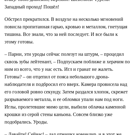
Западный проход! Пошёл!
Обстрел прекратился. В воздухе на несколько мгновений
повисла пропитанная гарью, кровью и металлом, гнетущая
тишина. Все знали, что за ней последует. И все были к
этому готовы.
– Парни, эти уроды сейчас полезут на штурм, – процедил
сквозь зубы лейтенант, – Подпускаем поближе и херачим по
ним из всего, что у нас есть. Игл и гранат не жалеть.
Готовы? – он отцепил от пояса небольшого дрона-
наблюдателя и подбросил его вверх. Камера провисела над
его головой ровно секунду. Затем раздался хлопок, скрежет
разрываемого металла, и ее обломки упали нам под ноги.
Иглы, пролетевшие мимо цели, выбили облачка каменной
крошки из серой стены каньона. Совсем близко уже
подобрались. Уроды.
– Давайте! Сейчас! – дал отмашку командир, и в этот же