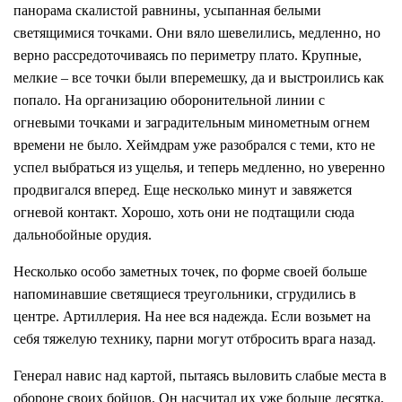
панорама скалистой равнины, усыпанная белыми
светящимися точками. Они вяло шевелились, медленно, но
верно рассредоточиваясь по периметру плато. Крупные,
мелкие – все точки были вперемешку, да и выстроились как
попало. На организацию оборонительной линии с
огневыми точками и заградительным минометным огнем
времени не было. Хеймдрам уже разобрался с теми, кто не
успел выбраться из ущелья, и теперь медленно, но уверенно
продвигался вперед. Еще несколько минут и завяжется
огневой контакт. Хорошо, хоть они не подтащили сюда
дальнобойные орудия.
Несколько особо заметных точек, по форме своей больше
напоминавшие светящиеся треугольники, сгрудились в
центре. Артиллерия. На нее вся надежда. Если возьмет на
себя тяжелую технику, парни могут отбросить врага назад.
Генерал навис над картой, пытаясь выловить слабые места в
обороне своих бойцов. Он насчитал их уже больше десятка,