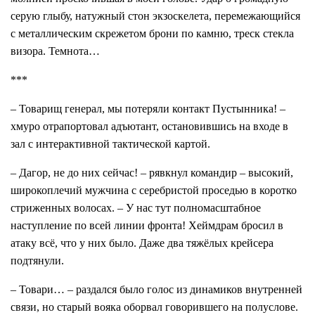
серую глыбу, натужный стон экзоскелета, перемежающийся
с металлическим скрежетом брони по камню, треск стекла
визора. Темнота…
***
– Товарищ генерал, мы потеряли контакт Пустынника! –
хмуро отрапортовал адъютант, остановившись на входе в
зал с интерактивной тактической картой.
– Дагор, не до них сейчас! – рявкнул командир – высокий,
широкоплечий мужчина с серебристой проседью в коротко
стриженных волосах. – У нас тут полномасштабное
наступление по всей линии фронта! Хеймдрам бросил в
атаку всё, что у них было. Даже два тяжёлых крейсера
подтянули.
– Товари… – раздался было голос из динамиков внутренней
связи, но старый вояка оборвал говорившего на полуслове.