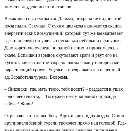
момент загудели десятки стволов.
Вскакиваю из-за укрытия. Дерьмо, нихрена не видно этой
из-за пыли. Секунда. С сухим щелчком включается сканер
энергетических возмущений, который тут же выхватывает
где-то впереди по ущелью несколько небольших фигурок.
Даю короткую очередь по одной из них и прижимаюсь к
скале. Вспышки взрывов окутывают врага и рвут его на
куски. Сквозь толстое забрало шлема слышу напористый
нарастающий грохот. Ущелье в превращается в огненный
ад. Заработала турель. Вовремя.
– Янковски, где, мать твою, тебя носит? – раздается в ушах
голос лейтенанта, – Ты нужен нам у западного прохода
сейчас! Живо!
Отрываюсь от скалы. Бегу. Вдох-выдох, вдох-выдох. Ствол
крупнокалиберной турели грохочет прямо над головой. Где-
то на другом конце каньона рвутся снаряды, поднимая в