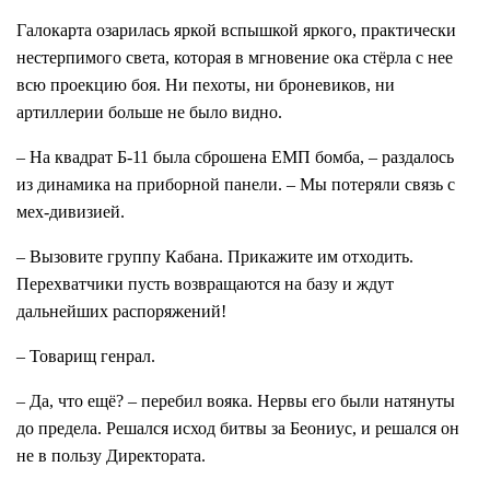
Галокарта озарилась яркой вспышкой яркого, практически
нестерпимого света, которая в мгновение ока стёрла с нее
всю проекцию боя. Ни пехоты, ни броневиков, ни
артиллерии больше не было видно.
– На квадрат Б-11 была сброшена ЕМП бомба, – раздалось
из динамика на приборной панели. – Мы потеряли связь с
мех-дивизией.
– Вызовите группу Кабана. Прикажите им отходить.
Перехватчики пусть возвращаются на базу и ждут
дальнейших распоряжений!
– Товарищ генрал.
– Да, что ещё? – перебил вояка. Нервы его были натянуты
до предела. Решался исход битвы за Беониус, и решался он
не в пользу Директората.