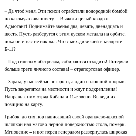
– Да чтоб меня. Эти психи отработали водородной бомбой
по какому-то аванпосту… Выжгли целый квадрат.
Адъютант! Поднимайте звенья два, девять, двенадцать и
шесть. Пусть разберутся с этим куском металла на орбите,
пока он и нас не накрыл. Что с мех-дивизией в квадрате
Б-11?
– Под сильным обстрелом, собираются отходить! Потеряли
больше трети личного состава! – отрапортовал офицер.
– Зараза, у нас сейчас не фронт, а один сплошной прорыв.
Пусть закрепятся на местности и ждут подкрепления!
Направь к ним отряд Кабана и 11-е звено. Выведи их
позицию на карту.
Грибок, до сих пор нависавший своей оранжево-красной
шляпкой над матово-черной поверхностью стола, померк.
Мгновение – и вот перед генералом развернулась широкая