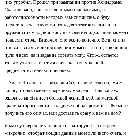
них угробил. Прошел три кампании против Хеймдрама.
Сказали: мол, с искусственными имплантами, от
работоспособности которых зависит жизнь, я буду
представлять легкую мишень для электромагнитного
оружия этих уродов и могу в самый неподходящий момент
подвести отряд. Впрочем, оно верно конечно. Если спина
откажет в самый неподходящий момент, то подставлю под
пули я всех, да и задание сорвать могу. Что ж, остается
только учиться. Учиться жить, как нормальный
среднестатистический человек.
– Алекс Янковски, – раздавшийся практически над ухом
голос, оторвал меня от мрачных мыслей. – Ваш багаж, –
рядом со мной висел большой черный куб, на матовой
грани которого светилась дружелюбная рожица. – Желаете
получить его сейчас, или доставить сразу к вам на дом?
Я махнул перед ним ладонью, в которую был встроен
микрочип, отображающий данные моего личного счета, и