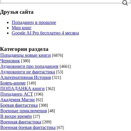
Друзья сайта
Попаданец в прошлое
Мир книг
Google AI Pro бесплатно 4 месяца
Категории раздела
Попаданцы новые книги
[6876]
Черновик
[380]
Аудиокниги про попаданцев
[4661]
Аудиокниги не фантастика
[53]
Альтернативная История
[321]
Бояръ-аниме
[149]
ПОПАДАНКА книги
[362]
Попаданец АСТ
[196]
Академия Магии
[62]
Боевая фантастика
[308]
Военные приключения
[48]
В вихре времён
[27]
Военная фантастика
[209]
Военная боевая фантастика
[67]