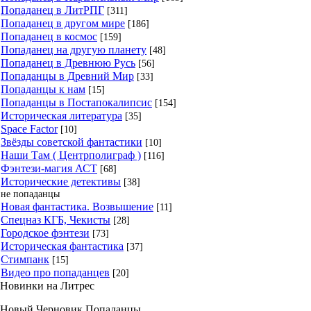
Попаданец в ЛитРПГ
[311]
Попаданец в другом мире
[186]
Попаданец в космос
[159]
Попаданец на другую планету
[48]
Попаданец в Древнюю Русь
[56]
Попаданцы в Древний Мир
[33]
Попаданцы к нам
[15]
Попаданцы в Постапокалипсис
[154]
Историческая литература
[35]
Space Factor
[10]
Звёзды советской фантастики
[10]
Наши Там ( Центрполиграф )
[116]
Фэнтези-магия АСТ
[68]
Исторические детективы
[38]
не попаданцы
Новая фантастика. Возвышение
[11]
Спецназ КГБ, Чекисты
[28]
Городское фэнтези
[73]
Историческая фантастика
[37]
Стимпанк
[15]
Видео про попаданцев
[20]
Новинки на Литрес
Новый Черновик Попаданцы