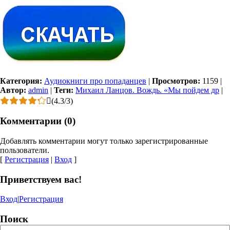
Категория:
Аудиокниги про попаданцев
|
Просмотров:
1159
|
Автор:
admin
|
Теги:
Михаил Ланцов. Вождь. «Мы пойдем др
|
(
4.3
/
3
)
Комментарии (0)
Добавлять комментарии могут только зарегистрированные
пользователи.
[
Регистрация
|
Вход
]
Приветствуем вас!
Вход
|
Регистрация
Поиск