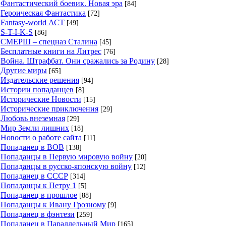
Фантастический боевик. Новая эра
[84]
Героическая Фантастика
[72]
Fantasy-world АСТ
[49]
S-T-I-K-S
[86]
СМЕРШ – спецназ Сталина
[45]
Бесплатные книги на Литрес
[76]
Война. Штрафбат. Они сражались за Родину
[28]
Другие миры
[65]
Издательские решения
[94]
Истории попаданцев
[8]
Исторические Новости
[15]
Исторические приключения
[29]
Любовь внеземная
[29]
Мир Земли лишних
[18]
Новости о работе сайта
[11]
Попаданец в ВОВ
[138]
Попаданцы в Первую мировую войну
[20]
Попаданцы в русско-японскую войну
[12]
Попаданец в СССР
[314]
Попаданцы к Петру 1
[5]
Попаданец в прошлое
[88]
Попаданцы к Ивану Грозному
[9]
Попаданец в фэнтези
[259]
Попаданец в Параллельный Мир
[165]