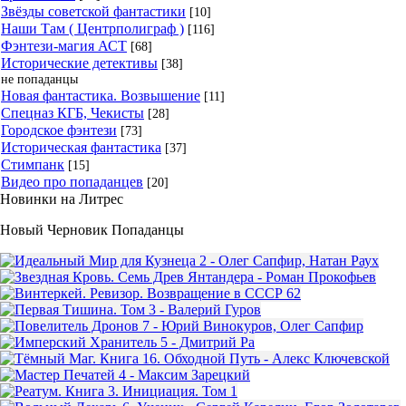
Звёзды советской фантастики
[10]
Наши Там ( Центрполиграф )
[116]
Фэнтези-магия АСТ
[68]
Исторические детективы
[38]
не попаданцы
Новая фантастика. Возвышение
[11]
Спецназ КГБ, Чекисты
[28]
Городское фэнтези
[73]
Историческая фантастика
[37]
Стимпанк
[15]
Видео про попаданцев
[20]
Новинки на Литрес
Новый Черновик Попаданцы