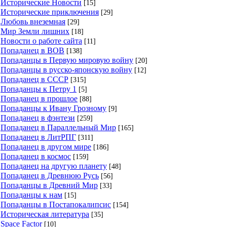
Исторические Новости
[15]
Исторические приключения
[29]
Любовь внеземная
[29]
Мир Земли лишних
[18]
Новости о работе сайта
[11]
Попаданец в ВОВ
[138]
Попаданцы в Первую мировую войну
[20]
Попаданцы в русско-японскую войну
[12]
Попаданец в СССР
[315]
Попаданцы к Петру 1
[5]
Попаданец в прошлое
[88]
Попаданцы к Ивану Грозному
[9]
Попаданец в фэнтези
[259]
Попаданец в Параллельный Мир
[165]
Попаданец в ЛитРПГ
[311]
Попаданец в другом мире
[186]
Попаданец в космос
[159]
Попаданец на другую планету
[48]
Попаданец в Древнюю Русь
[56]
Попаданцы в Древний Мир
[33]
Попаданцы к нам
[15]
Попаданцы в Постапокалипсис
[154]
Историческая литература
[35]
Space Factor
[10]