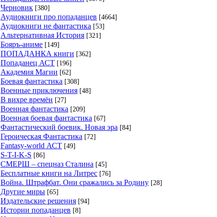
Черновик
[380]
Аудиокниги про попаданцев
[4664]
Аудиокниги не фантастика
[53]
Альтернативная История
[321]
Бояръ-аниме
[149]
ПОПАДАНКА книги
[362]
Попаданец АСТ
[196]
Академия Магии
[62]
Боевая фантастика
[308]
Военные приключения
[48]
В вихре времён
[27]
Военная фантастика
[209]
Военная боевая фантастика
[67]
Фантастический боевик. Новая эра
[84]
Героическая Фантастика
[72]
Fantasy-world АСТ
[49]
S-T-I-K-S
[86]
СМЕРШ – спецназ Сталина
[45]
Бесплатные книги на Литрес
[76]
Война. Штрафбат. Они сражались за Родину
[28]
Другие миры
[65]
Издательские решения
[94]
Истории попаданцев
[8]