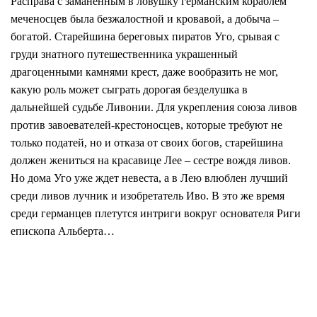
Расправа с заманенным в ловушку германским кораблем
меченосцев была безжалостной и кровавой, а добыча –
богатой. Старейшина береговых пиратов Уго, срывая с
груди знатного путешественника украшенный
драгоценными камнями крест, даже вообразить не мог,
какую роль может сыграть дорогая безделушка в
дальнейшей судьбе Ливонии. Для укрепления союза ливов
против завоевателей-крестоносцев, которые требуют не
только податей, но и отказа от своих богов, старейшина
должен жениться на красавице Лее – сестре вождя ливов.
Но дома Уго уже ждет невеста, а в Лею влюблен лучший
среди ливов лучник и изобретатель Иво. В это же время
среди германцев плетутся интриги вокруг основателя Риги
епископа Альберта…