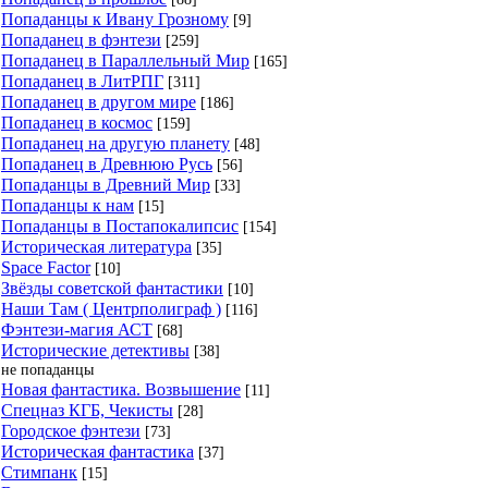
Попаданцы к Ивану Грозному
[9]
Попаданец в фэнтези
[259]
Попаданец в Параллельный Мир
[165]
Попаданец в ЛитРПГ
[311]
Попаданец в другом мире
[186]
Попаданец в космос
[159]
Попаданец на другую планету
[48]
Попаданец в Древнюю Русь
[56]
Попаданцы в Древний Мир
[33]
Попаданцы к нам
[15]
Попаданцы в Постапокалипсис
[154]
Историческая литература
[35]
Space Factor
[10]
Звёзды советской фантастики
[10]
Наши Там ( Центрполиграф )
[116]
Фэнтези-магия АСТ
[68]
Исторические детективы
[38]
не попаданцы
Новая фантастика. Возвышение
[11]
Спецназ КГБ, Чекисты
[28]
Городское фэнтези
[73]
Историческая фантастика
[37]
Стимпанк
[15]