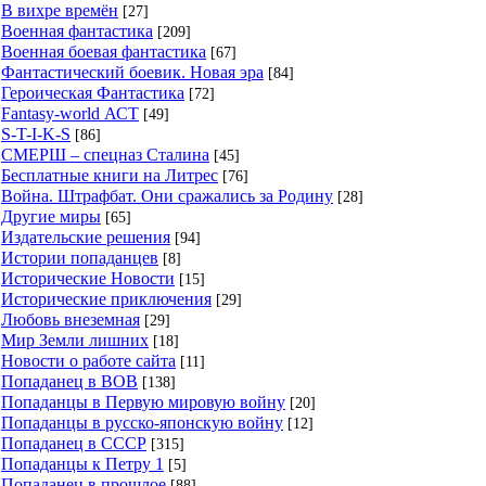
В вихре времён
[27]
Военная фантастика
[209]
Военная боевая фантастика
[67]
Фантастический боевик. Новая эра
[84]
Героическая Фантастика
[72]
Fantasy-world АСТ
[49]
S-T-I-K-S
[86]
СМЕРШ – спецназ Сталина
[45]
Бесплатные книги на Литрес
[76]
Война. Штрафбат. Они сражались за Родину
[28]
Другие миры
[65]
Издательские решения
[94]
Истории попаданцев
[8]
Исторические Новости
[15]
Исторические приключения
[29]
Любовь внеземная
[29]
Мир Земли лишних
[18]
Новости о работе сайта
[11]
Попаданец в ВОВ
[138]
Попаданцы в Первую мировую войну
[20]
Попаданцы в русско-японскую войну
[12]
Попаданец в СССР
[315]
Попаданцы к Петру 1
[5]
Попаданец в прошлое
[88]