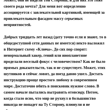
Может, они не видели Той Стороны, и для них это тоже
своего рода мечта? Для меня вот определенно
ассоциируется с завлекательной картинкой, имеющей за
привлекательным фасадом массу серьезных
неприятностей.
Добрых тридцать лет назад (дату точно если и знают, то в
общедоступной сети данных не имеется) некто выложил
в Интернет схему «Ключа». До сих пор спорят:
ненормальный хакер, гений или инопланетяне
проделали веселый фокус с человечеством? Как не было
прямых доказательств, так и не существует. Может, этих
шутников и сейчас ловят, да поезд давно ушел. Достать
инструкцию проще простого любому в современном
мире. Достаточно вбить в поисковик нужное слово. В
самом начале пытались вытравить отовсюду. Потом,
когда стало ясно, что мир не рухнул и большинство
никогда не попадет на Ту Сторону, плюнули и не