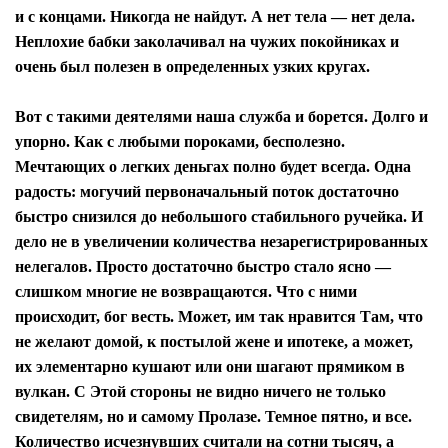
и с концами. Никогда не найдут. А нет тела — нет дела.
Неплохие бабки заколачивал на чужих покойниках и
очень был полезен в определенных узких кругах.
Вот с такими деятелями наша служба и борется. Долго и
упорно. Как с любыми пороками, бесполезно.
Мечтающих о легких деньгах полно будет всегда. Одна
радость: могучий первоначальный поток достаточно
быстро снизился до небольшого стабильного ручейка. И
дело не в увеличении количества незарегистрированных
нелегалов. Просто достаточно быстро стало ясно —
слишком многие не возвращаются. Что с ними
происходит, бог весть. Может, им так нравится Там, что
не желают домой, к постылой жене и ипотеке, а может,
их элементарно кушают или они шагают прямиком в
вулкан. С Этой стороны не видно ничего не только
свидетелям, но и самому Пролазе. Темное пятно, и все.
Количество исчезнувших считали на сотни тысяч, а