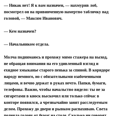
— Никак нет! Я к вам назначен, — нахмурив лоб,
посмотрел он на привинченную намертво табличку над
головой, — Максим Иванович.
— Кем назначен?
— Начальником отдела.
Молча поднимаюсь и прохожу мимо стажера на выход,
не обращая внимания на его удивленный взгляд и
ехидное хмыканье старого пенька за спиной. В коридоре
народу немного, но с обязательными озабоченными
лицами, и вечно держат в руках нечто. Папки, бумаги,
телефоны. Важно, чтобы начальство видело: ты не за
сигаретами в киоск выскочил или только сейчас в
конторе появился, а чрезвычайно занят расследуемым
делом. Прохожу до двери и рывком распахиваю. Света
подняла голову от бумаг на столе. Сколько ни говорят