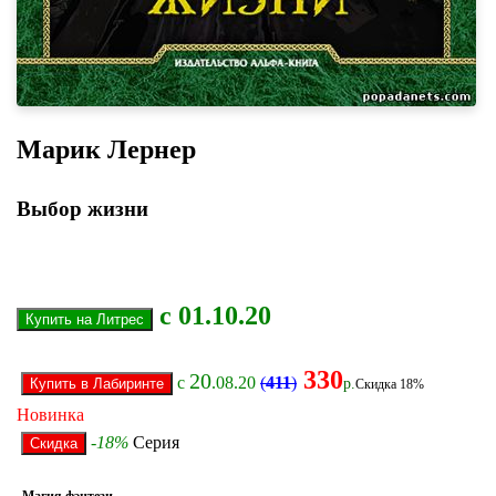
Марик Лернер
Выбор жизни
с 01.10.20
330
20
с
.08.20
(
411
)
р.
Скидка 18%
Новинка
-18%
Серия