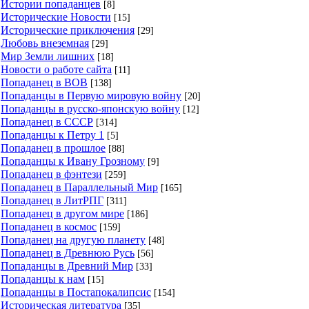
Истории попаданцев
[8]
Исторические Новости
[15]
Исторические приключения
[29]
Любовь внеземная
[29]
Мир Земли лишних
[18]
Новости о работе сайта
[11]
Попаданец в ВОВ
[138]
Попаданцы в Первую мировую войну
[20]
Попаданцы в русско-японскую войну
[12]
Попаданец в СССР
[314]
Попаданцы к Петру 1
[5]
Попаданец в прошлое
[88]
Попаданцы к Ивану Грозному
[9]
Попаданец в фэнтези
[259]
Попаданец в Параллельный Мир
[165]
Попаданец в ЛитРПГ
[311]
Попаданец в другом мире
[186]
Попаданец в космос
[159]
Попаданец на другую планету
[48]
Попаданец в Древнюю Русь
[56]
Попаданцы в Древний Мир
[33]
Попаданцы к нам
[15]
Попаданцы в Постапокалипсис
[154]
Историческая литература
[35]