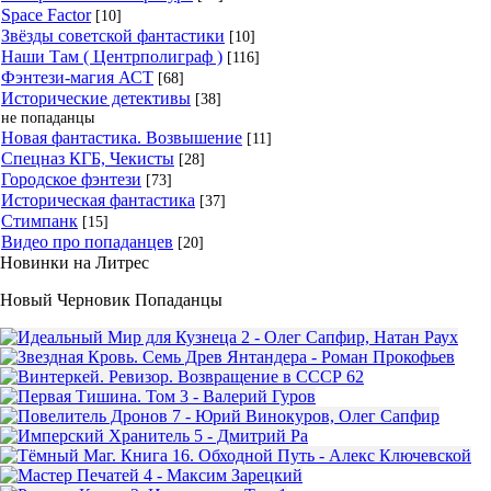
Space Factor
[10]
Звёзды советской фантастики
[10]
Наши Там ( Центрполиграф )
[116]
Фэнтези-магия АСТ
[68]
Исторические детективы
[38]
не попаданцы
Новая фантастика. Возвышение
[11]
Спецназ КГБ, Чекисты
[28]
Городское фэнтези
[73]
Историческая фантастика
[37]
Стимпанк
[15]
Видео про попаданцев
[20]
Новинки на Литрес
Новый Черновик Попаданцы