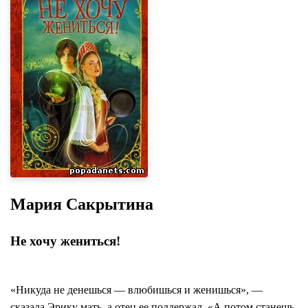
Мария Сакрытина
Не хочу жениться!
«Никуда не денешься — влюбишься и женишься», —
сказала Эрику мать, а отец ее поддержал. «А потом станешь