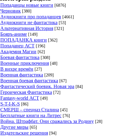
Попаданцы новые книги
[6876]
Черновик
[380]
Аудиокниги про попаданцев
[4661]
Аудиокниги не фантастика
[53]
Альтернативная История
[321]
Бояръ-аниме
[149]
ПОПАДАНКА книги
[362]
Попаданец АСТ
[196]
Академия Магии
[62]
Боевая фантастика
[308]
Военные приключения
[48]
В вихре времён
[27]
Военная фантастика
[209]
Военная боевая фантастика
[67]
Фантастический боевик. Новая эра
[84]
Героическая Фантастика
[72]
Fantasy-world АСТ
[49]
S-T-I-K-S
[86]
СМЕРШ – спецназ Сталина
[45]
Бесплатные книги на Литрес
[76]
Война. Штрафбат. Они сражались за Родину
[28]
Другие миры
[65]
Издательские решения
[94]