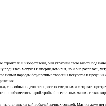
ые строители и изобретатели, они утратили свою власть под на
ену поднялась могучая Империя Домирья, но и она распалась, ус
тво новым народам безупречные творения искусства и предания
оражения.
ики, способные подчинять простых смертных и создавать призр
точно обзавестись парой-тройкой всесильных магов - и твое ко
 ты станешь легкой добычей алчных соседей. Магика даже нет 