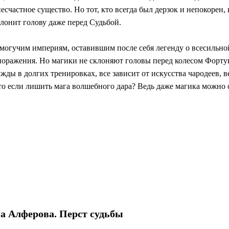
счастное существо. Но тот, кто всегда был дерзок и непокорен, 
клонит голову даже перед Судьбой.
могучим империям, оставившим после себя легенду о всесильно
 и поражения. Но магики не склоняют головы перед колесом Фор
жды в долгих тренировках, все зависит от искусства чародеев, 
то если лишить мага волшебного дара? Ведь даже магика можно о
 Алферова. Перст судьбы