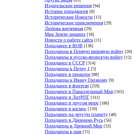
Издательские решения
[94]
Истории попаданцев
[8]
Исторические Новости
[15]
Исторические приключения
[29]
Любовь внеземная
[29]
Мир Земли лишних
[18]
Новости о работе сайта
[11]
Попаданец в ВОВ
[138]
Попаданцы в Первую мировую войну
[20]
Попаданцы в русско-японскую войну
[12]
Попаданец в СССР
[314]
Попаданцы к Петру 1
[5]
Попаданец в прошлое
[88]
Попаданцы к Ивану Грозному
[9]
Попаданец в фэнтези
[259]
Попаданец в Параллельный Мир
[165]
Попаданец в ЛитРПГ
[311]
Попаданец в другом мире
[186]
Попаданец в космос
[159]
Попаданец на другую планету
[48]
Попаданец в Древнюю Русь
[56]
Попаданцы в Древний Мир
[33]
Попаданцы к нам
[15]