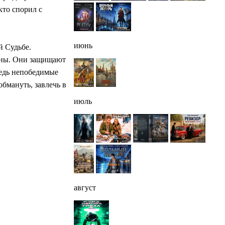
кто спорил с
июнь
й Судьбе.
туны. Они защищают
ведь непобедимые
бмануть, завлечь в
июль
август