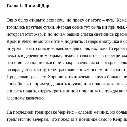
Глава 1. Я и мой Дар
Окно было открыто всю ночь, но проку от этого – чуть. Каме
томились круглые сутки. Жаркая осень тут была ни при чем,
исторгал этот жар, и по ночам башни слегка светились красно
Крон ничего не могли с этим поделать. Недаром матушка выс
штурма – место опасное, лакомое для огня, но, пока Игерова
лежать в деревянном бараке, нежели задыхаться в перегретом
что и вовсе сна никакого нет: закрываешь глаза – открываеш
возвращается к утру, течет расплавленным огнем по кости от 
Предвещает рассвет. Хорошо хоть никчемные руки больше не 
способны – например, держать кружку или нож, и даже меч. 
снизить подать, отдать треть винной пошлины на нужды кол
главному казначею.
На последней тренировке Чер-Рис – слабый мечник, но больш
треплется по вечерам, что победил в поединке самого Кенри