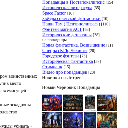
Попаданцы в Постапокалипсис
[154]
Историческая литература
[35]
Space Factor
[10]
Звёзды советской фантастики
[10]
Наши Там ( Центрполиграф )
[116]
Фэнтези-магия АСТ
[68]
Исторические детективы
[38]
не попаданцы
Новая фантастика. Возвышение
[11]
Спецназ КГБ, Чекисты
[28]
Городское фэнтези
[73]
Историческая фантастика
[37]
Стимпанк
[15]
Видео про попаданцев
[20]
пором воинственных
Новинки на Литрес
тупив место
Новый Черновик Попаданцы
 о всемогущей
ачные эскадроны
ролевство
нужды убивать -