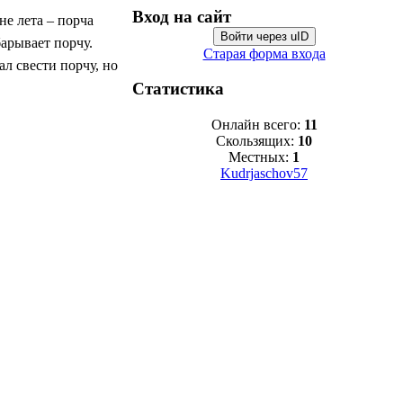
Вход на сайт
не лета – порча
Войти через uID
барывает порчу.
Старая форма входа
ал свести порчу, но
Статистика
Онлайн всего:
11
Скользящих:
10
Местных:
1
Kudrjaschov57