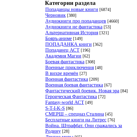
Категории раздела
Попаданцы новые книги
[6874]
Черновик
[380]
Аудиокниги про попаданцев
[4660]
Аудиокниги не фантастика
[53]
Альтернативная История
[321]
Бояръ-аниме
[149]
ПОПАДАНКА книги
[362]
Попаданец АСТ
[196]
Академия Магии
[62]
Боевая фантастика
[308]
Военные приключения
[48]
В вихре времён
[27]
Военная фантастика
[209]
Военная боевая фантастика
[67]
Фантастический боевик. Новая эра
[84]
Героическая Фантастика
[72]
Fantasy-world АСТ
[49]
S-T-I-K-S
[86]
СМЕРШ – спецназ Сталина
[45]
Бесплатные книги на Литрес
[76]
Война. Штрафбат. Они сражались за
Родину
[28]
Другие миры
[65]