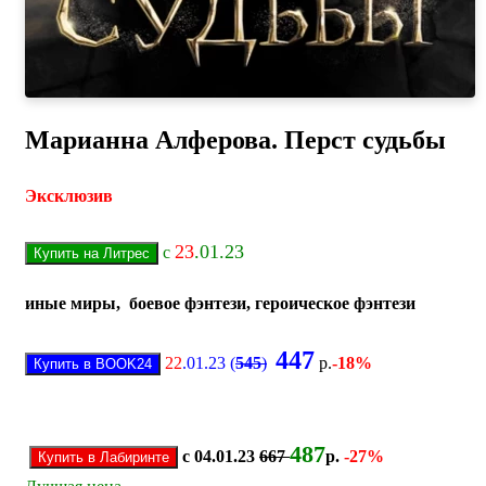
Марианна Алферова. Перст судьбы
Эксклюзив
23
.01.23
с
иные миры, боевое фэнтези, героическое фэнтези
447
22
.01.23 (
545
)
р.
-18%
487
с 04.01.23
667
р.
-27%