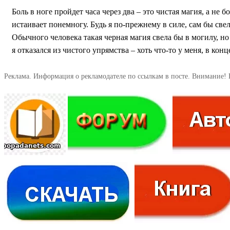
Боль в ноге пройдет часа через два – это чистая магия, а не 
истаивает понемногу. Будь я по-прежнему в силе, сам бы свел
Обычного человека такая черная магия свела бы в могилу, но 
я отказался из чистого упрямства – хоть что-то у меня, в ко
Реклама. Информация о рекламодателе по ссылкам в посте. Внимание! 