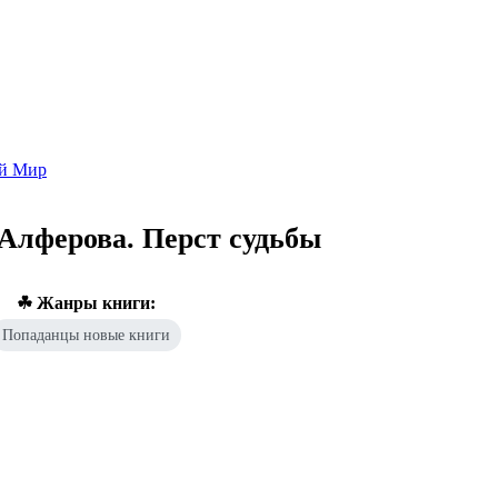
Попаданцы - лучшие книги
Библиотека
Каталог
Архи
ой Мир
Алферова. Перст судьбы
☘ Жанры книги:
Попаданцы новые книги