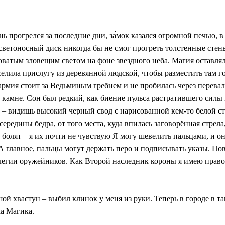
нь прогрелся за последние дни, за́мок казался огромной печью, 
 светоносный диск никогда бы не смог прогреть толстенные стен
ватым зловещим светом на фоне звездного неба. Магия оставляла 
елила прислугу из деревянной людской, чтобы разместить там го
 армия стоит за Ведьминым гребнем и не пробилась через перевал
 камне. Сон был редкий, как биение пульса растратившего силы 
ь – видишь высокий черный свод с нарисованной кем-то белой ст
середины бедра, от того места, куда впилась заговорённая стрела
болят – я их почти не чувствую Я могу шевелить пальцами, и он
А главное, пальцы могут держать перо и подписывать указы. Пов
легии оружейников. Как Второй наследник короны я имею право
ой хвастун – выбил клинок у меня из руки. Теперь в городе в т
ка Магика.