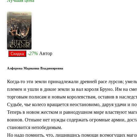
Лучшая цена
-27%
Автор
Алферова Марианна Владимировна
Когда-то эти земли принадлежали древней расе лурсов; умел
племен и ушли в дикие земли за вал короля Бруно. Им на см
торговым полисам и новым королевствам, оставив в наследс
Судьбе, чье колесо вращается неостановимо, даруя удачи и п
Теперь в новом жестком и равнодушном мире властвуют маг
воинов. Отныне нет нужды содержать огромные армии, доста
становится непобедимым.
Но надо помнить, что, лишившись помощи всемогущих магов,