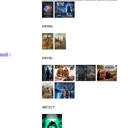
июнь
цкий
|
июль
август