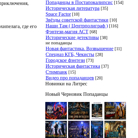
Попаданцы в Постапокалипсис
[154]
 приключения,
Историческая литература
[35]
Space Factor
[10]
Звёзды советской фантастики
[10]
Наши Там ( Центрполиграф )
[116]
ипелага, где его
Фэнтези-магия АСТ
[68]
Исторические детективы
[38]
не попаданцы
Новая фантастика. Возвышение
[11]
Спецназ КГБ, Чекисты
[28]
Городское фэнтези
[73]
Историческая фантастика
[37]
Стимпанк
[15]
Видео про попаданцев
[20]
Новинки на Литрес
Новый Черновик Попаданцы