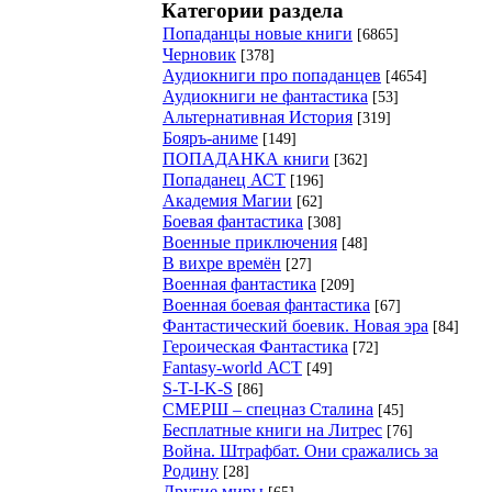
Категории раздела
Попаданцы новые книги
[6865]
Черновик
[378]
Аудиокниги про попаданцев
[4654]
Аудиокниги не фантастика
[53]
Альтернативная История
[319]
Бояръ-аниме
[149]
ПОПАДАНКА книги
[362]
Попаданец АСТ
[196]
Академия Магии
[62]
Боевая фантастика
[308]
Военные приключения
[48]
В вихре времён
[27]
Военная фантастика
[209]
Военная боевая фантастика
[67]
Фантастический боевик. Новая эра
[84]
Героическая Фантастика
[72]
Fantasy-world АСТ
[49]
S-T-I-K-S
[86]
СМЕРШ – спецназ Сталина
[45]
Бесплатные книги на Литрес
[76]
Война. Штрафбат. Они сражались за
Родину
[28]
Другие миры
[65]