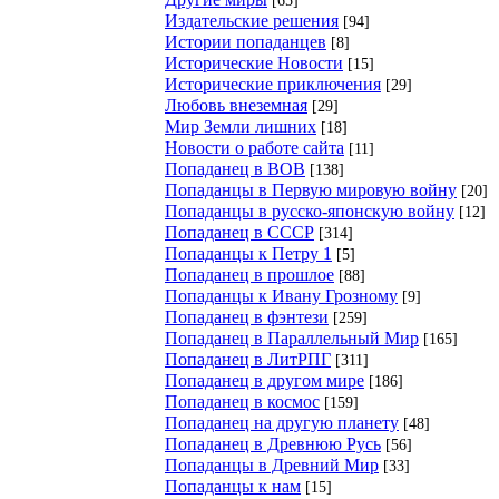
Издательские решения
[94]
Истории попаданцев
[8]
Исторические Новости
[15]
Исторические приключения
[29]
Любовь внеземная
[29]
Мир Земли лишних
[18]
Новости о работе сайта
[11]
Попаданец в ВОВ
[138]
Попаданцы в Первую мировую войну
[20]
Попаданцы в русско-японскую войну
[12]
Попаданец в СССР
[314]
Попаданцы к Петру 1
[5]
Попаданец в прошлое
[88]
Попаданцы к Ивану Грозному
[9]
Попаданец в фэнтези
[259]
Попаданец в Параллельный Мир
[165]
Попаданец в ЛитРПГ
[311]
Попаданец в другом мире
[186]
Попаданец в космос
[159]
Попаданец на другую планету
[48]
Попаданец в Древнюю Русь
[56]
Попаданцы в Древний Мир
[33]
Попаданцы к нам
[15]