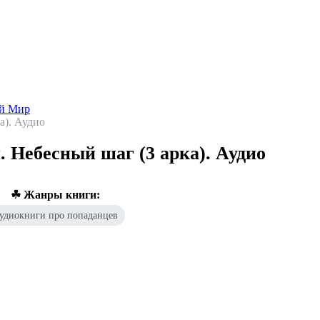
Попаданцы - лучшие книги
Библиотека
Каталог
Архи
ой Мир
а). Аудио
 Небесный шаг (3 арка). Аудио
☘ Жанры книги:
удиокниги про попаданцев