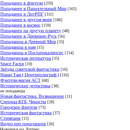
Попаданец в фэнтези
[259]
Попаданец в Параллельный Мир
[165]
Попаданец в ЛитРПГ
[311]
Попаданец в другом мире
[186]
Попаданец в космос
[159]
Попаданец на другую планету
[48]
Попаданец в Древнюю Русь
[56]
Попаданцы в Древний Мир
[33]
Попаданцы к нам
[15]
Попаданцы в Постапокалипсис
[154]
Историческая литература
[35]
Space Factor
[10]
Звёзды советской фантастики
[10]
Наши Там ( Центрполиграф )
[116]
Фэнтези-магия АСТ
[68]
Исторические детективы
[38]
не попаданцы
Новая фантастика. Возвышение
[11]
Спецназ КГБ, Чекисты
[28]
Городское фэнтези
[73]
Историческая фантастика
[37]
Стимпанк
[15]
Видео про попаданцев
[20]
Новинки на Литрес