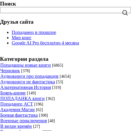
Поиск
Друзья сайта
Попаданец в прошлое
Мир книг
Google AI Pro бесплатно 4 месяца
Категории раздела
Попаданцы новые книги
[6865]
Черновик
[378]
Аудиокниги про попаданцев
[4654]
Аудиокниги не фантастика
[53]
Альтернативная История
[319]
Бояръ-аниме
[149]
ПОПАДАНКА книги
[362]
Попаданец АСТ
[196]
Академия Магии
[62]
Боевая фантастика
[308]
Военные приключения
[48]
В вихре времён
[27]