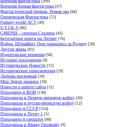
Военная фантастика
[209]
Военная боевая фантастика
[67]
Фантастический боевик. Новая эра
[84]
Героическая Фантастика
[72]
Fantasy-world АСТ
[49]
S-T-I-K-S
[86]
СМЕРШ – спецназ Сталина
[45]
Бесплатные книги на Литрес
[76]
Война. Штрафбат. Они сражались за Родину
[28]
Другие миры
[65]
Издательские решения
[94]
Истории попаданцев
[8]
Исторические Новости
[15]
Исторические приключения
[29]
Любовь внеземная
[29]
Мир Земли лишних
[18]
Новости о работе сайта
[11]
Попаданец в ВОВ
[138]
Попаданцы в Первую мировую войну
[20]
Попаданцы в русско-японскую войну
[12]
Попаданец в СССР
[314]
Попаданцы к Петру 1
[5]
Попаданец в прошлое
[88]
Попаданцы к Ивану Грозному
[9]