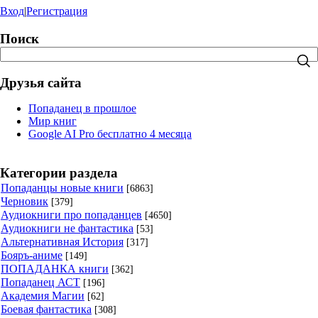
Вход
|
Регистрация
Поиск
Друзья сайта
Попаданец в прошлое
Мир книг
Google AI Pro бесплатно 4 месяца
Категории раздела
Попаданцы новые книги
[6863]
Черновик
[379]
Аудиокниги про попаданцев
[4650]
Аудиокниги не фантастика
[53]
Альтернативная История
[317]
Бояръ-аниме
[149]
ПОПАДАНКА книги
[362]
Попаданец АСТ
[196]
Академия Магии
[62]
Боевая фантастика
[308]