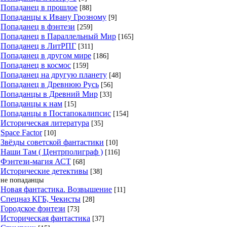
Попаданец в прошлое
[88]
Попаданцы к Ивану Грозному
[9]
Попаданец в фэнтези
[259]
Попаданец в Параллельный Мир
[165]
Попаданец в ЛитРПГ
[311]
Попаданец в другом мире
[186]
Попаданец в космос
[159]
Попаданец на другую планету
[48]
Попаданец в Древнюю Русь
[56]
Попаданцы в Древний Мир
[33]
Попаданцы к нам
[15]
Попаданцы в Постапокалипсис
[154]
Историческая литература
[35]
Space Factor
[10]
Звёзды советской фантастики
[10]
Наши Там ( Центрполиграф )
[116]
Фэнтези-магия АСТ
[68]
Исторические детективы
[38]
не попаданцы
Новая фантастика. Возвышение
[11]
Спецназ КГБ, Чекисты
[28]
Городское фэнтези
[73]
Историческая фантастика
[37]