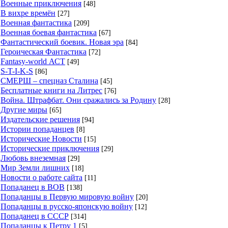
Военные приключения
[48]
В вихре времён
[27]
Военная фантастика
[209]
Военная боевая фантастика
[67]
Фантастический боевик. Новая эра
[84]
Героическая Фантастика
[72]
Fantasy-world АСТ
[49]
S-T-I-K-S
[86]
СМЕРШ – спецназ Сталина
[45]
Бесплатные книги на Литрес
[76]
Война. Штрафбат. Они сражались за Родину
[28]
Другие миры
[65]
Издательские решения
[94]
Истории попаданцев
[8]
Исторические Новости
[15]
Исторические приключения
[29]
Любовь внеземная
[29]
Мир Земли лишних
[18]
Новости о работе сайта
[11]
Попаданец в ВОВ
[138]
Попаданцы в Первую мировую войну
[20]
Попаданцы в русско-японскую войну
[12]
Попаданец в СССР
[314]
Попаданцы к Петру 1
[5]