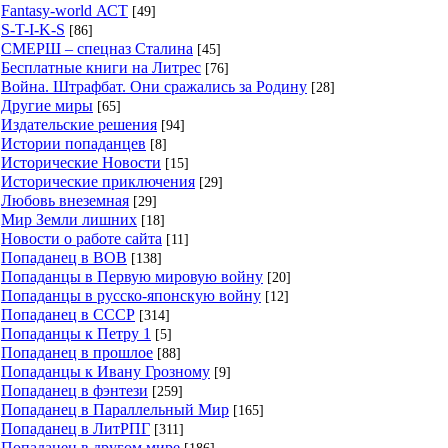
Fantasy-world АСТ
[49]
S-T-I-K-S
[86]
СМЕРШ – спецназ Сталина
[45]
Бесплатные книги на Литрес
[76]
Война. Штрафбат. Они сражались за Родину
[28]
Другие миры
[65]
Издательские решения
[94]
Истории попаданцев
[8]
Исторические Новости
[15]
Исторические приключения
[29]
Любовь внеземная
[29]
Мир Земли лишних
[18]
Новости о работе сайта
[11]
Попаданец в ВОВ
[138]
Попаданцы в Первую мировую войну
[20]
Попаданцы в русско-японскую войну
[12]
Попаданец в СССР
[314]
Попаданцы к Петру 1
[5]
Попаданец в прошлое
[88]
Попаданцы к Ивану Грозному
[9]
Попаданец в фэнтези
[259]
Попаданец в Параллельный Мир
[165]
Попаданец в ЛитРПГ
[311]
Попаданец в другом мире