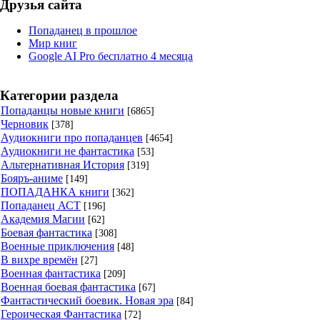
Друзья сайта
Попаданец в прошлое
Мир книг
Google AI Pro бесплатно 4 месяца
Категории раздела
Попаданцы новые книги
[6865]
Черновик
[378]
Аудиокниги про попаданцев
[4654]
Аудиокниги не фантастика
[53]
Альтернативная История
[319]
Бояръ-аниме
[149]
ПОПАДАНКА книги
[362]
Попаданец АСТ
[196]
Академия Магии
[62]
Боевая фантастика
[308]
Военные приключения
[48]
В вихре времён
[27]
Военная фантастика
[209]
Военная боевая фантастика
[67]
Фантастический боевик. Новая эра
[84]
Героическая Фантастика
[72]