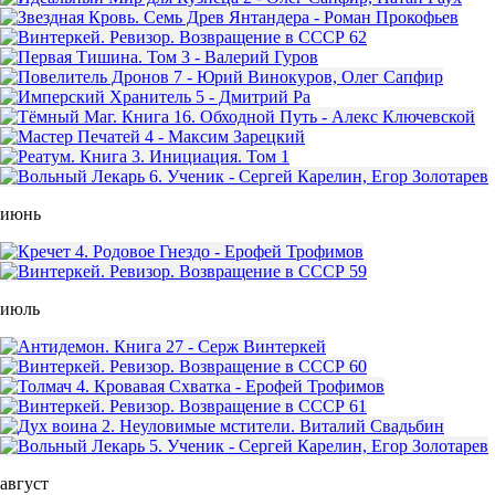
июнь
июль
август