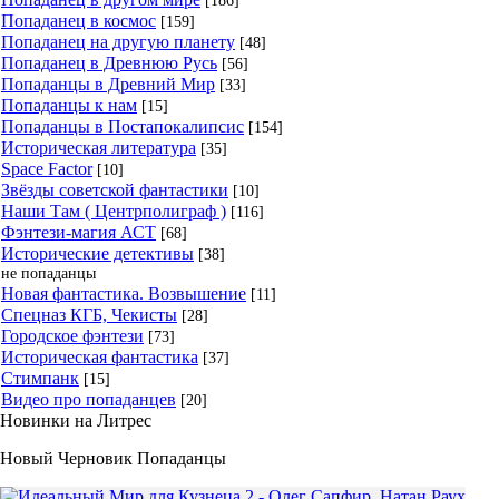
[186]
Попаданец в космос
[159]
Попаданец на другую планету
[48]
Попаданец в Древнюю Русь
[56]
Попаданцы в Древний Мир
[33]
Попаданцы к нам
[15]
Попаданцы в Постапокалипсис
[154]
Историческая литература
[35]
Space Factor
[10]
Звёзды советской фантастики
[10]
Наши Там ( Центрполиграф )
[116]
Фэнтези-магия АСТ
[68]
Исторические детективы
[38]
не попаданцы
Новая фантастика. Возвышение
[11]
Спецназ КГБ, Чекисты
[28]
Городское фэнтези
[73]
Историческая фантастика
[37]
Стимпанк
[15]
Видео про попаданцев
[20]
Новинки на Литрес
Новый Черновик Попаданцы