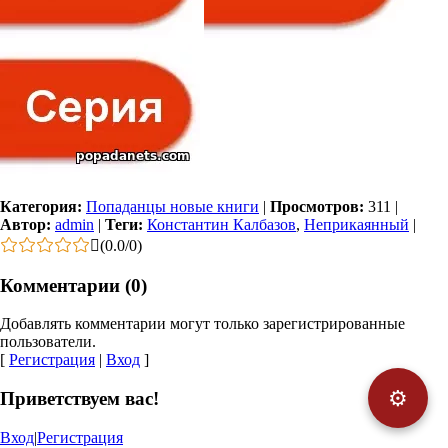
Категория:
Попаданцы новые книги
|
Просмотров:
311
|
Автор:
admin
|
Теги:
Константин Калбазов
,
Неприкаянный
|
(
0.0
/
0
)
Комментарии (0)
Добавлять комментарии могут только зарегистрированные
пользователи.
[
Регистрация
|
Вход
]
⚙️
Приветствуем вас!
Вход
|
Регистрация