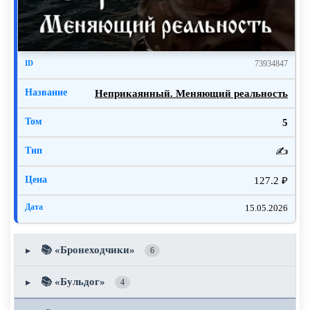
73934847
Неприкаянный. Меняющий реальность
5
✍️
127.2 ₽
15.05.2026
📚 «Бронеходчики»
▶
6
📚 «Бульдог»
▶
4