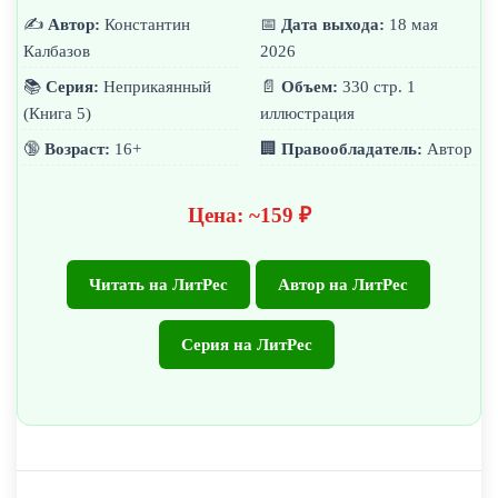
✍️
Автор:
Константин
📅
Дата выхода:
18 мая
Калбазов
2026
📚
Серия:
Неприкаянный
📄
Объем:
330 стр. 1
(Книга 5)
иллюстрация
🔞
Возраст:
16+
🏢
Правообладатель:
Автор
Цена: ~159 ₽
Читать на ЛитРес
Автор на ЛитРес
Серия на ЛитРес