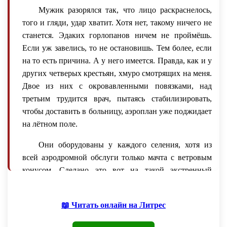
Мужик разорялся так, что лицо раскраснелось,
того и гляди, удар хватит. Хотя нет, такому ничего не
станется. Эдаких горлопанов ничем не проймёшь.
Если уж завелись, то не остановишь. Тем более, если
на то есть причина. А у него имеется. Правда, как и у
других четверых крестьян, хмуро смотрящих на меня.
Двое из них с окровавленными повязками, над
третьим трудится врач, пытаясь стабилизировать,
чтобы доставить в больницу, аэроплан уже поджидает
на лётном поле.
Они оборудованы у каждого селения, хотя из
всей аэродромной обслуги только мачта с ветровым
конусом. Сделано это вот на такой экстренный
случай, чтобы можно माधव задействовать авиацию. На
автомобиле раненого можно и не довезти, а так у
📖 Читать онлайн на Литрес
него шансов больше. Опять же, узнав о
происшествии, можно куда быстрее добраться до