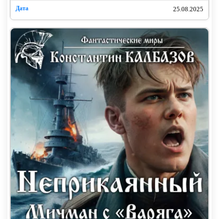
тракторов уже подняли порядка сотни тысяч десятин
25.08.2025
пашни. И дальше площадь возделываемых земель
будет только расти. Сейчас идут изыскания, а в
недалёком будущем планируем начать мелиорацию.
Какие-то площади уже отвоевали у леса и уже начали
корчевание пней.
Кроме этого, построили завод удобрений и
комбикормов. Не скажу, что крестьяне сразу
прониклись необходимостью их использования, но
разъяснительная работа всё же сделала своё дело. Ну
и радует такой момент, как отсутствие колорадского
жука. Урожайность картофеля в этих краях такая, что
мне остаётся лишь головой качать. Реально вторым
хлебом получается…
– Олег Николаевич, доклад с патрульного
самолёта, – подбежал ко мне Ерофей.