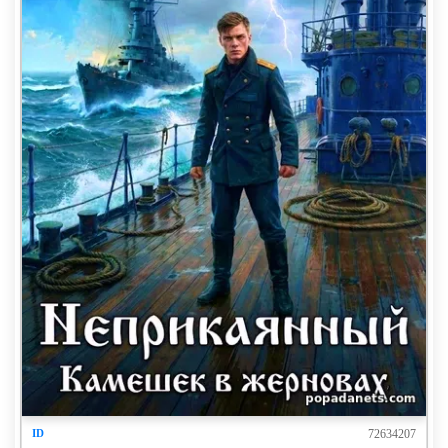
72634207