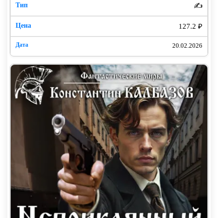
✍️
127.2 ₽
20.02.2026