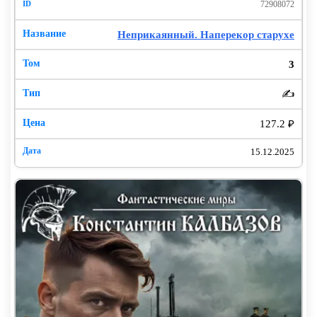
72908072
Неприкаянный. Наперекор старухе
3
✍️
127.2 ₽
15.12.2025