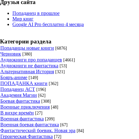
Друзья сайта
Попаданец в прошлое
Мир книг
Google AI Pro бесплатно 4 месяца
Категории раздела
Попаданцы новые книги
[6876]
Черновик
[380]
Аудиокниги про попаданцев
[4661]
Аудиокниги не фантастика
[53]
Альтернативная История
[321]
Бояръ-аниме
[149]
ПОПАДАНКА книги
[362]
Попаданец АСТ
[196]
Академия Магии
[62]
Боевая фантастика
[308]
Военные приключения
[48]
В вихре времён
[27]
Военная фантастика
[209]
Военная боевая фантастика
[67]
Фантастический боевик. Новая эра
[84]
Героическая Фантастика
[72]