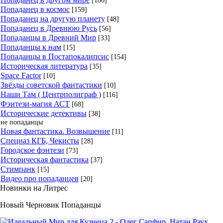
Попаданец в космос
[159]
Попаданец на другую планету
[48]
Попаданец в Древнюю Русь
[56]
Попаданцы в Древний Мир
[33]
Попаданцы к нам
[15]
Попаданцы в Постапокалипсис
[154]
Историческая литература
[35]
Space Factor
[10]
Звёзды советской фантастики
[10]
Наши Там ( Центрполиграф )
[116]
Фэнтези-магия АСТ
[68]
Исторические детективы
[38]
не попаданцы
Новая фантастика. Возвышение
[11]
Спецназ КГБ, Чекисты
[28]
Городское фэнтези
[73]
Историческая фантастика
[37]
Стимпанк
[15]
Видео про попаданцев
[20]
Новинки на Литрес
Новый Черновик Попаданцы