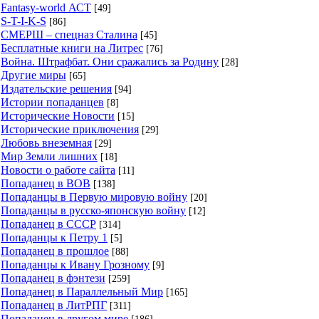
Fantasy-world АСТ
[49]
S-T-I-K-S
[86]
СМЕРШ – спецназ Сталина
[45]
Бесплатные книги на Литрес
[76]
Война. Штрафбат. Они сражались за Родину
[28]
Другие миры
[65]
Издательские решения
[94]
Истории попаданцев
[8]
Исторические Новости
[15]
Исторические приключения
[29]
Любовь внеземная
[29]
Мир Земли лишних
[18]
Новости о работе сайта
[11]
Попаданец в ВОВ
[138]
Попаданцы в Первую мировую войну
[20]
Попаданцы в русско-японскую войну
[12]
Попаданец в СССР
[314]
Попаданцы к Петру 1
[5]
Попаданец в прошлое
[88]
Попаданцы к Ивану Грозному
[9]
Попаданец в фэнтези
[259]
Попаданец в Параллельный Мир
[165]
Попаданец в ЛитРПГ
[311]
Попаданец в другом мире
[186]