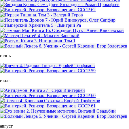
июнь
июль
август