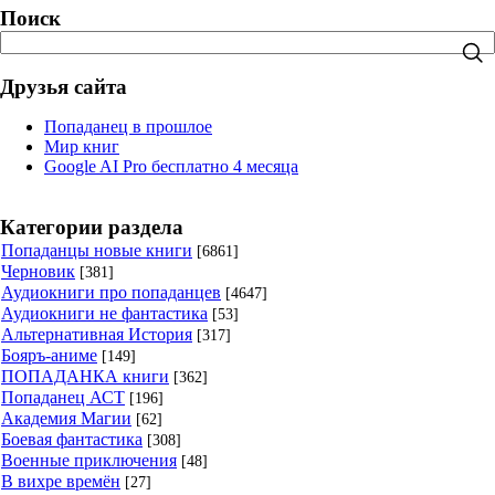
Поиск
Друзья сайта
Попаданец в прошлое
Мир книг
Google AI Pro бесплатно 4 месяца
Категории раздела
Попаданцы новые книги
[6861]
Черновик
[381]
Аудиокниги про попаданцев
[4647]
Аудиокниги не фантастика
[53]
Альтернативная История
[317]
Бояръ-аниме
[149]
ПОПАДАНКА книги
[362]
Попаданец АСТ
[196]
Академия Магии
[62]
Боевая фантастика
[308]
Военные приключения
[48]
В вихре времён
[27]