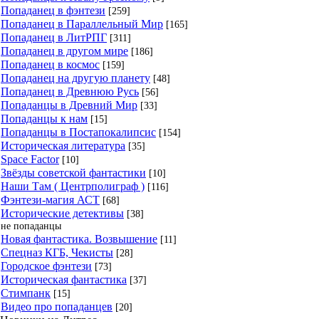
Попаданец в фэнтези
[259]
Попаданец в Параллельный Мир
[165]
Попаданец в ЛитРПГ
[311]
Попаданец в другом мире
[186]
Попаданец в космос
[159]
Попаданец на другую планету
[48]
Попаданец в Древнюю Русь
[56]
Попаданцы в Древний Мир
[33]
Попаданцы к нам
[15]
Попаданцы в Постапокалипсис
[154]
Историческая литература
[35]
Space Factor
[10]
Звёзды советской фантастики
[10]
Наши Там ( Центрполиграф )
[116]
Фэнтези-магия АСТ
[68]
Исторические детективы
[38]
не попаданцы
Новая фантастика. Возвышение
[11]
Спецназ КГБ, Чекисты
[28]
Городское фэнтези
[73]
Историческая фантастика
[37]
Стимпанк
[15]
Видео про попаданцев
[20]